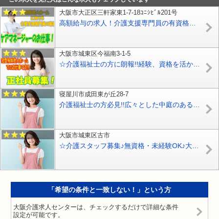
大阪市大正区三軒家東1-7-18ｺﾆｼﾋﾞﾙ201号
高額給与の求人！介護支援専門員の有資格者必見！有料老人ホームの入居施設におけるケアマネージャー大募集♪【大阪市大正区】【正社員】【ID：1492-ots-km-s-s】
大阪市城東区今福南3-1-5
☆介護福祉士の方に朗報!!経験、資格を活かせるチャンスです♪2階建て全60室（入居者61名）の住宅型有料老人ホームでの介護業務です♪【大阪市城東区】【正社員】【ID：1440-ojt-kf-s-s】
寝屋川市成田東が丘28-7
介護福祉士の方必見!!広々とした中庭のある気持ちよく働ける特別養護老人ホームです♪マイカー通勤OK・ボーナス年2回あり♪【寝屋川市】【正社員】【ID：1133-ney-kf-s-s】
大阪市城東区古市
☆介護スタッフ募集♪無資格・未経験OK♪大手特養の介護施設で安心＆アットホーム♪各種保険完備で福利厚生も充実◎丁寧安心の指導がモットーです♪【城東区】【契約社員】【ID：1100-ojt-n0-k-s-02】
「希望の条件と一致しない！」という方
大阪介護求人センターは、チェックするだけで詳細な条件
設定が可能です。