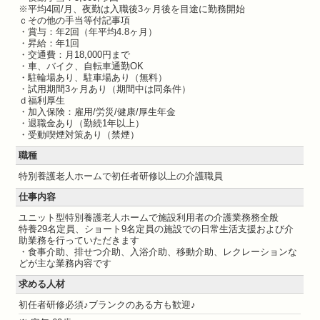
※平均4回/月、夜勤は入職後3ヶ月後を目途に勤務開始
ｃその他の手当等付記事項
・賞与：年2回（年平均4.8ヶ月）
・昇給：年1回
・交通費：月18,000円まで
・車、バイク、自転車通勤OK
・駐輪場あり、駐車場あり（無料）
・試用期間3ヶ月あり（期間中は同条件）
ｄ福利厚生
・加入保険：雇用/労災/健康/厚生年金
・退職金あり（勤続1年以上）
・受動喫煙対策あり（禁煙）
職種
特別養護老人ホームで初任者研修以上の介護職員
仕事内容
ユニット型特別養護老人ホームで施設利用者の介護業務務全般
特養29名定員、ショート9名定員の施設での日常生活支援および介
助業務を行っていただきます
・食事介助、排せつ介助、入浴介助、移動介助、レクレーションな
どが主な業務内容です
求める人材
初任者研修必須♪ブランクのある方も歓迎♪