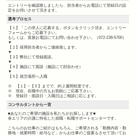
エントリーを確認致しましたら、担当者からお電話にて登録日の設
定をお伺いさせて頂きます。
選考プロセス
【１】「この求人に応募する」ボタンをクリック頂き、エントリー
フォームからご応募下さい。
もしくは、直接お電話にてお問い合わせ下さい。（072-238-5700）
▼
【２】採用担当者からご連絡致します。
▼
【３】弊社にて登録面談。
▼
【４】施設にて面談（施設にて顔合わせ）
▼
【５】就労場所へ入職
※ 【１】~【５】までで、約２週間程度です。
※ 現在、在職中の方もお気軽にご応募下さい。
※ 登録日・面談日・入職日はご相談に応じます。
コンサルタントから一言
■あなたのご希望の施設を私たちがお探しします■
各エリアの介護に特化した就職・転職サポートセンターです。
こちらのお仕事のご紹介はもちろん、ご希望される「勤務内容・勤
務地・就業時間・給与など」からお仕事のご提案もさせて頂いてお