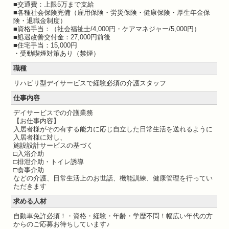
■交通費：上限5万まで支給
■各種社会保険完備（雇用保険・労災保険・健康保険・厚生年金保
険・退職金制度）
■資格手当：（社会福祉士/4,000円・ケアマネジャー/5,000円）
■処遇改善交付金：27,000円前後
■住宅手当：15,000円
・受動喫煙対策あり（禁煙）
職種
リハビリ型デイサービスで経験必須の介護スタッフ
仕事内容
デイサービスでの介護業務
【お仕事内容】
入居者様がその有する能力に応じ自立した日常生活を送れるように
入居者様に対し、
施設設計サービスの基づく
□入浴介助
□排泄介助・トイレ誘導
□食事介助
などの介護、日常生活上のお世話、機能訓練、健康管理を行ってい
ただきます
求める人材
自動車免許必須！・資格・経験・年齢・学歴不問！幅広い年代の方
からのご応募お待ちしています♪