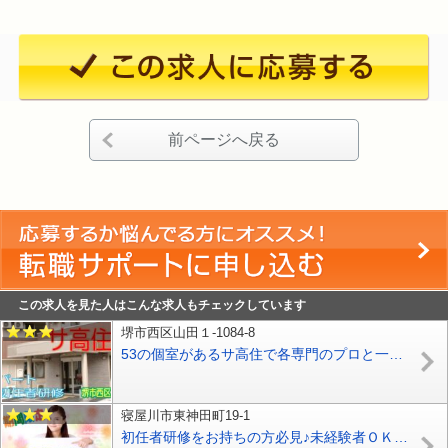
前ページへ戻る
この求人を見た人はこんな求人もチェックしています
堺市西区山田１-1084-8
53の個室があるサ高住で各専門のプロと一緒に入居者様の生活を支えていくお仕事です♪安全性が高く、心地よい住環境♪パートさん大募集♪初任者研修資格をお持ちの方歓迎♪経験不問♪夜勤勤務でしっかり稼げます♪【堺市西区】【パート社員】【ID：1211-skni-h2-p-s】
寝屋川市東神田町19-1
初任者研修をお持ちの方必見♪未経験者ＯＫ♪資格取得支援制度ありグループホームでのお仕事♪少人数だから家庭的な雰囲気で働ける♪ボーナスあり♪【寝屋川市】【正社員】【ID：1135-ney-h2-s-s】