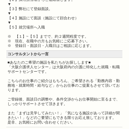
▼
【３】弊社にて登録面談。
▼
【４】施設にて面談（施設にて顔合わせ）
▼
【５】就労場所へ入職
※ 【１】~【５】までで、約２週間程度です。
※ 現在、在職中の方もお気軽にご応募下さい。
※ 登録日・面談日・入職日はご相談に応じます。
コンサルタントから一言
■あなたのご希望の施設を私たちがお探しします■
「大阪介護求人センター」は大阪府内の介護に特化した就職・転職
サポートセンターです。
こちらのお仕事のご紹介はもちろん、ご希望される「勤務内容・勤
務地・就業時間・給与など」からお仕事のご提案もさせて頂いてお
ります。
ご登録後、面談日の調整や、条件交渉からお仕事開始に至るまで、
しっかりサポートさせて頂きます。
また「まずは見学してみたい！」「気になる施設があって詳細が聞
きたい！」などのご要望にもできる限りお応え致しております。
是非、お気軽にお問い合わせください。