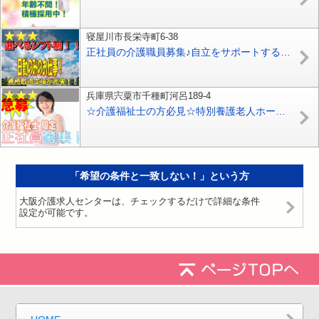
寝屋川市長栄寺町6-38
正社員の介護職員募集♪自立をサポートするリハビリテーションでのお仕事♪介護スタッフ大募集♪経験・資格は一切不問♪【寝屋川市】【正社員】【ID：1136-ney-n0-s-s】
兵庫県宍粟市千種町河呂189‐4
☆介護福祉士の方必見☆特別養護老人ホームで正社員の介護スタッフ職員募集♪年2回ボーナスあり（年平均3.5ヶ月分）♪お気軽にご応募ください♪【宍粟市】【正社員】【ID：1609-siso-kf-s-s】
「希望の条件と一致しない！」という方
大阪介護求人センターは、チェックするだけで詳細な条件
設定が可能です。