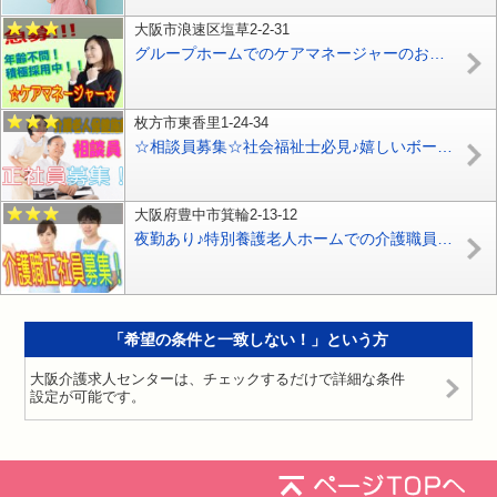
大阪市浪速区塩草2-2-31
グループホームでのケアマネージャーのお仕事です♪夜勤なし♪資格をお持ちの方は必見！お気軽にご応募ください♪【大阪市港区】【パート社員】【ID：1535-om-km-p-s】
枚方市東香里1-24-34
☆相談員募集☆社会福祉士必見♪嬉しいボーナスあり♪4フロアで全84床の老人保健施設での相談員募集♪お気軽にご応募ください♪【枚方市】【正社員】【ID：1307-hk-sf-s-s】
大阪府豊中市箕輪2-13-12
夜勤あり♪特別養護老人ホームでの介護職員の募集です♪経験があれば無資格でも相談可♪資格支援制度充実♪お気軽にお問合せ下さい♪【豊中市】【正社員】【ID：1566-toy-n1-s-s】
「希望の条件と一致しない！」という方
大阪介護求人センターは、チェックするだけで詳細な条件
設定が可能です。