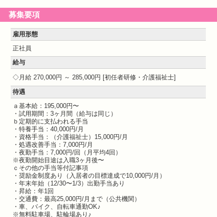
募集要項
雇用形態
正社員
給与
月給 270,000円 ～ 285,000円
初任者研修・介護福祉士
待遇
ａ基本給：195,000円〜
・試用期間：3ヶ月間（給与は同じ）
ｂ定期的に支払われる手当
・特養手当：40,000円/月
・資格手当：（介護福祉士）15,000円/月
・処遇改善手当：7,000円/月
・夜勤手当：7,000円/回（月平均4回）
※夜勤開始目途は入職3ヶ月後〜
ｃその他の手当等付記事項
・奨励金制度あり（入居者の目標達成で10,000円/月）
・年末年始（12/30〜1/3）出勤手当あり
・昇給：年1回
・交通費：最高25,000円/月まで（公共機関）
・車、バイク、自転車通勤OK♪
※無料駐車場、駐輪場あり♪