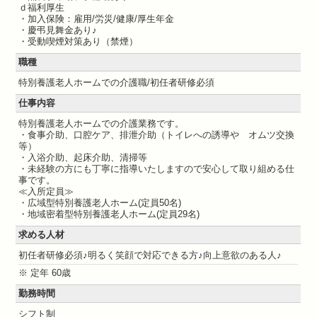
ｄ福利厚生
・加入保険：雇用/労災/健康/厚生年金
・慶弔見舞金あり♪
・受動喫煙対策あり（禁煙）
職種
特別養護老人ホームでの介護職/初任者研修必須
仕事内容
特別養護老人ホームでの介護業務です。
・食事介助、口腔ケア、排泄介助（トイレへの誘導や オムツ交換
等）
・入浴介助、起床介助、清掃等
・未経験の方にも丁寧に指導いたしますので安心して取り組める仕
事です。
≪入所定員≫
・広域型特別養護老人ホーム(定員50名)
・地域密着型特別養護老人ホーム(定員29名)
求める人材
初任者研修必須♪明るく笑顔で対応できる方♪向上意欲のある人♪
※ 定年 60歳
勤務時間
シフト制