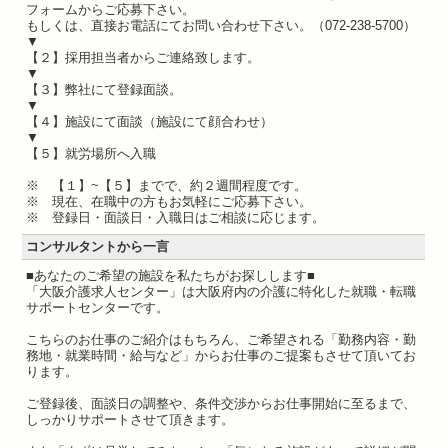
フォームからご応募下さい。
もしくは、直接お電話にてお問い合わせ下さい。（072-238-5700）
▼
【２】採用担当者からご連絡致します。
▼
【３】弊社にて登録面談。
▼
【４】施設にて面談（施設にて顔合わせ）
▼
【５】就労場所へ入職
※ 【１】~【５】までで、約２週間程度です。
※ 現在、在職中の方もお気軽にご応募下さい。
※ 登録日・面談日・入職日はご相談に応じます。
コンサルタントから一言
■あなたのご希望の施設を私たちがお探しします■
「大阪介護求人センター」は大阪府内の介護に特化した就職・転職
サポートセンターです。
こちらのお仕事のご紹介はもちろん、ご希望される「勤務内容・勤
務地・就業時間・給与など」からお仕事のご提案もさせて頂いてお
ります。
ご登録後、面談日の調整や、条件交渉からお仕事開始に至るまで、
しっかりサポートさせて頂きます。