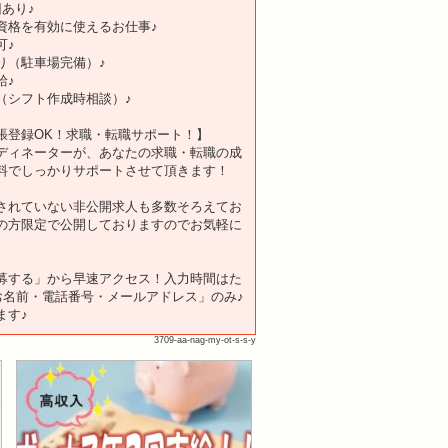
あり♪
資格を有効に使えるお仕事♪
可♪
り（駐車場完備）♪
給♪
（シフト作成時相談）♪
張登録OK！求職・転職サポート！】
ディネーターが、あなたの求職・転職の成
料でしっかりサポートさせて頂きます！
されていない非公開求人も多数そろえてお
の方限定で公開しておりますのでお気軽に
。
募する」から早速アクセス！入力時間はた
「お名前・電話番号・メールアドレス」のみ♪
ます♪
3709-aa-nag-my-ot-s-s-y