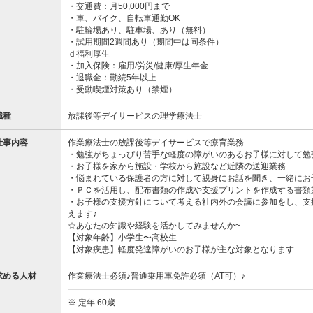
・交通費：月50,000円まで
・車、バイク、自転車通勤OK
・駐輪場あり、駐車場、あり（無料）
・試用期間2週間あり（期間中は同条件）
ｄ福利厚生
・加入保険：雇用/労災/健康/厚生年金
・退職金：勤続5年以上
・受動喫煙対策あり（禁煙）
職種
放課後等デイサービスの理学療法士
仕事内容
作業療法士の放課後等デイサービスで療育業務
・勉強がちょっぴり苦手な軽度の障がいのあるお子様に対して勉
・お子様を家から施設・学校から施設など近隣の送迎業務
・悩まれている保護者の方に対して親身にお話を聞き、一緒にお
・ＰＣを活用し、配布書類の作成や支援プリントを作成する書類
・お子様の支援方針について考える社内外の会議に参加をし、支
えます♪
☆あなたの知識や経験を活かしてみませんか~
【対象年齢】小学生〜高校生
【対象疾患】軽度発達障がいのお子様が主な対象となります
求める人材
作業療法士必須♪普通乗用車免許必須（AT可）♪
※ 定年 60歳