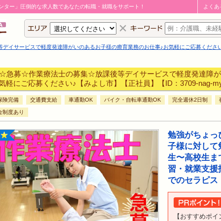
ンター」圧倒的な求人数であなたの転職・就職をサポート！
よくあ
イサービスで軽度発達障がいのあるお子様の療育業務のお仕事♪お気軽にご応募ください♪【みよし市
☆急募☆作業療法士の募集☆放課後等デイサービスで軽度発達障が
気軽にご応募ください♪【みよし市】【正社員】【ID：3709-nag-my-o
保険完備
交通費支給
車通勤OK
バイク・自転車通勤OK
完全週休2日制
金制度あり
勉強がちょっ
子様に対して
生〜高校生ま
習・就業支援
でのセラピス
【おすすめポイ