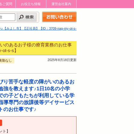
るご質問
お役立ち情報
運営会社案内
お問い合わせはこちら
】【正社員】【ID：3709-nag-my-ot-s-
いのあるお子様の療育業務のお仕事
t-s-s】
2025年8月18日更新
夜勤なし
ぴり苦手な軽度の障がいのあるお
勉強を教えます♪1日10名の小学
での子どもたちが利用している学
指導専門の放課後等デイサービス
トのお仕事です♪
ント】