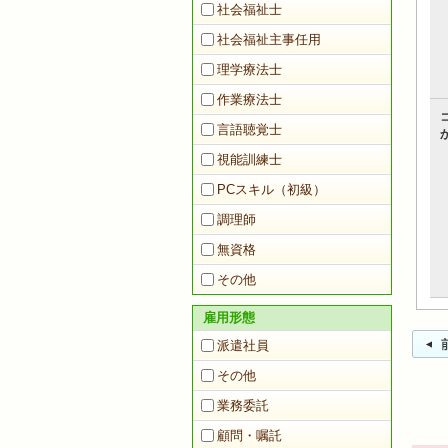
社会福祉士
社会福祉主事任用
理学療法士
作業療法士
言語聴覚士
視能訓練士
PCスキル（初級）
調理師
無資格
その他
雇用形態
派遣社員
その他
業務委託
顧問・嘱託