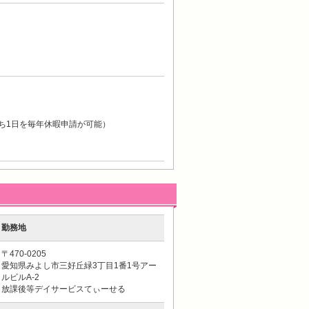
ち1日を毎年休暇申請が可能）
勤務地
〒470-0205
愛知県みよし市三好丘緑3丁目1番1号アー
ルビルA-2
放課後等デイサービスてぃーせる