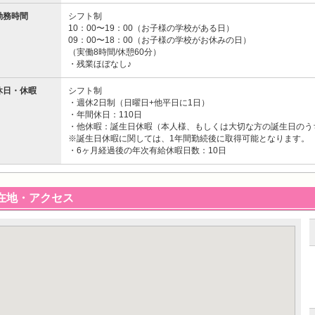
勤務時間
シフト制
10：00〜19：00（お子様の学校がある日）
09：00〜18：00（お子様の学校がお休みの日）
（実働8時間/休憩60分）
・残業ほぼなし♪
休日・休暇
シフト制
・週休2日制（日曜日+他平日に1日）
・年間休日：110日
・他休暇：誕生日休暇（本人様、もしくは大切な方の誕生日のう
※誕生日休暇に関しては、1年間勤続後に取得可能となります。
・6ヶ月経過後の年次有給休暇日数：10日
在地・アクセス