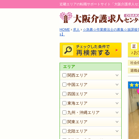
近畿エリアの転職サポートサイト「大阪介護求人セ
›
›
HOME
求人
☆急募☆作業療法士の募集☆放課後等デ
s】
♪お
社会
エリア
退職
関西エリア
中国エリア
四国エリア
東海エリア
九州・沖縄エリア
関東エリア
北陸エリア