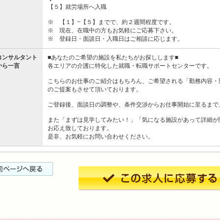
【５】就労場所へ入職
※ 【１】~【５】までで、約２週間程度です。
※ 現在、在職中の方もお気軽にご応募下さい。
※ 登録日・面談日・入職日はご相談に応じます。
コンサルタント
■あなたのご希望の施設を私たちがお探しします■
から一言
各エリアの介護に特化した就職・転職サポートセンターです。
こちらのお仕事のご紹介はもちろん、ご希望される「勤務内容・
のご提案もさせて頂いております。
ご登録後、面談日の調整や、条件交渉からお仕事開始に至るまで
また「まずは見学してみたい！」「気になる施設があって詳細が
お応え致しております。
是非、お気軽にお問い合わせください。