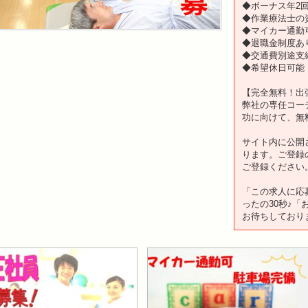
◆ボーナス年2回
◆作業療法士の
◆マイカー通勤
◆退職金制度あ
◆交通費別途支
◆希望休日可能
【完全無料！出
弊社の専任コー
功に向けて、無
サイト内に公開
ります。ご登録
ご登録ください
「この求人に応
ったの30秒♪
お待ちしており