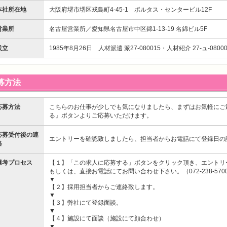
本社所在地
大阪府堺市堺区戎島町4-45-1 ポルタス・センタービル12F
営業所
名古屋営業所／愛知県名古屋市中区錦1-13-19 名錦ビル5F
設立
1985年8月26日 人材派遣 派27-080015・人材紹介 27-ュ-08000
募方法
応募方法
こちらのお仕事が少しでも気になりましたら、まずはお気軽にご
る』ボタンよりご応募いただけます。
応募受付後の連
エントリーを確認致しましたら、担当者からお電話にて登録日の
絡
選考プロセス
【１】「この求人に応募する」ボタンをクリック頂き、エントリ
もしくは、直接お電話にてお問い合わせ下さい。（072-238-570
▼
【２】採用担当者からご連絡致します。
▼
【３】弊社にて登録面談。
▼
【４】施設にて面談（施設にて顔合わせ）
▼