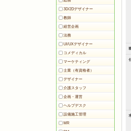
総務
3D/2Dデザイナー
教師
経営企画
法務
UI/UXデザイナー
コメディカル
マーケティング
士業（有資格者）
デザイナー
介護スタッフ
企画・運営
ヘルプデスク
設備施工管理
MR