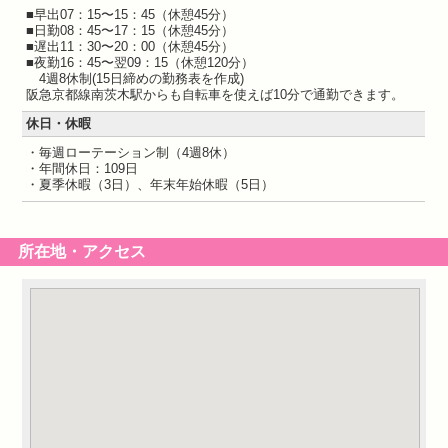
■早出07：15〜15：45（休憩45分）
■日勤08：45〜17：15（休憩45分）
■遅出11：30〜20：00（休憩45分）
■夜勤16：45〜翌09：15（休憩120分）
4週8休制(15日締めの勤務表を作成)
阪急京都線南茨木駅からも自転車を使えば10分で通勤できます。
休日・休暇
・毎週ローテーション制（4週8休）
・年間休日：109日
・夏季休暇（3日）、年末年始休暇（5日）
所在地・アクセス