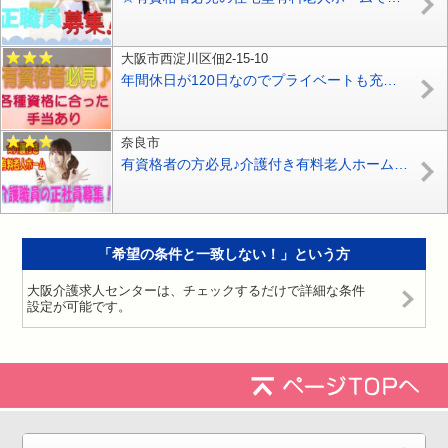
大阪市西淀川区佃2-15-10
年間休日が120日なのでプライベートも充実♪ブランクある方や未経験の方もお気軽にご応募ください♪施設内での訪問介護のお仕事です♪研修がとっても充実・資格取得支援制度がある住宅型有料老人ホームです♪【西淀川区】【正社員】【ID：1274a-ony-h2-s-s】
奈良市
有資格者の方必見♪介護付き有料老人ホームで介護職員の募集♪初任者研修をお持ちの方なら応募OK♪【奈良市】【正社員】【ID：1735-nara-h2-s-s】
「希望の条件と一致しない！」という方
大阪介護求人センターは、チェックするだけで詳細な条件
設定が可能です。