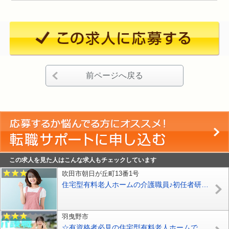
前ページへ戻る
この求人を見た人はこんな求人もチェックしています
吹田市朝日が丘町13番1号
住宅型有料老人ホームの介護職員♪初任者研修以上可♪お気軽にお問合せ下さい♪【吹田市】【正社員】【1565-sui-h2-s-s】
羽曳野市
☆有資格者必見の住宅型有料老人ホームで介護職員の募集♪有資格者優遇♪資格支援あり♪マイカー通勤OK♪お気軽にお問合せ下さい【羽曳野市】【正社員】【ID：1754-hb-h2-s-s】