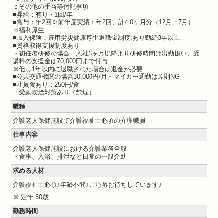
ｃその他の手当等付記事項
■昇給：有り・1回/年
■賞与：年2回※前年度実績：年2回、計4.0ヶ月分（12月・7月）
ｄ福利厚生
■加入保険：雇用労災健康厚生退職金制度:あり勤続3年以上
■資格取得支援制度あり
・初任者研修の場合：入社3ヶ月以降より研修時間は出勤扱い、受
講料の支援金は70,000円まで付与
※但し1年以内に退職された場合は返金が必要
■公共交通機関の場合30,000円/月・マイカー通勤は原則NG
■社員食あり：250円/食
・受動喫煙対策あり（禁煙）
職種
介護老人保健施設で介護福祉士必須の介護職員
仕事内容
介護老人保健施設における介護業務全般
・食事、入浴、排泄など日常の一般介助
求める人材
介護福祉士必須♪年齢不問♪ご応募お待ちしています♪
※ 定年 60歳
勤務時間