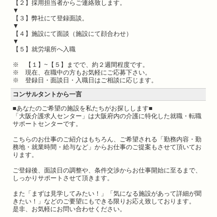
【２】採用担当者からご連絡致します。
▼
【３】弊社にて登録面談。
▼
【４】施設にて面談（施設にて顔合わせ）
▼
【５】就労場所へ入職
※ 【１】~【５】までで、約２週間程度です。
※ 現在、在職中の方もお気軽にご応募下さい。
※ 登録日・面談日・入職日はご相談に応じます。
コンサルタントから一言
■あなたのご希望の施設を私たちがお探しします■
「大阪介護求人センター」は大阪府内の介護に特化した就職・転職
サポートセンターです。
こちらのお仕事のご紹介はもちろん、ご希望される「勤務内容・勤
務地・就業時間・給与など」からお仕事のご提案もさせて頂いてお
ります。
ご登録後、面談日の調整や、条件交渉からお仕事開始に至るまで、
しっかりサポートさせて頂きます。
また「まずは見学してみたい！」「気になる施設があって詳細が聞
きたい！」などのご要望にもできる限りお応え致しております。
是非、お気軽にお問い合わせください。