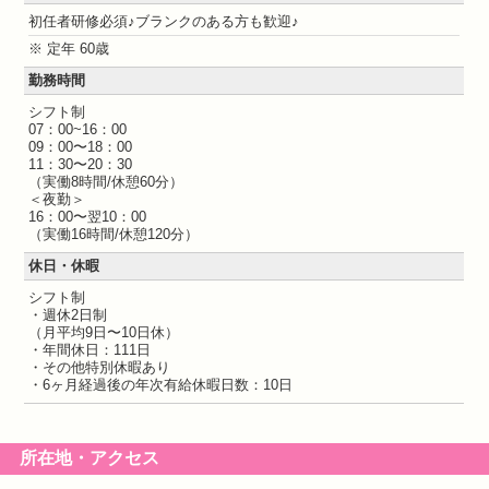
初任者研修必須♪ブランクのある方も歓迎♪
※ 定年 60歳
勤務時間
シフト制
07：00~16：00
09：00〜18：00
11：30〜20：30
（実働8時間/休憩60分）
＜夜勤＞
16：00〜翌10：00
（実働16時間/休憩120分）
休日・休暇
シフト制
・週休2日制
（月平均9日〜10日休）
・年間休日：111日
・その他特別休暇あり
・6ヶ月経過後の年次有給休暇日数：10日
所在地・アクセス