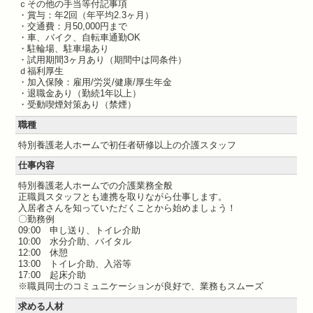
ｃその他の手当等付記事項
・賞与：年2回（年平均2.3ヶ月）
・交通費：月50,000円まで
・車、バイク、自転車通勤OK
・駐輪場、駐車場あり
・試用期間3ヶ月あり（期間中は同条件）
ｄ福利厚生
・加入保険：雇用/労災/健康/厚生年金
・退職金あり（勤続1年以上）
・受動喫煙対策あり（禁煙）
職種
特別養護老人ホームで初任者研修以上の介護スタッフ
仕事内容
特別養護老人ホームでの介護業務全般
正職員スタッフとも連携を取りながら仕事します。
入居者さんを知っていただくことから始めましょう！
〇勤務例
09:00 申し送り、トイレ介助
10:00 水分介助、バイタル
12:00 休憩
13:00 トイレ介助、入浴等
17:00 起床介助
※職員同士のコミュニケーションが良好で、業務もスムーズ
求める人材