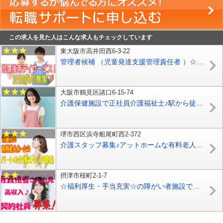
この求人を見た人はこんな求人もチェックしています
東大阪市高井田西6-3-22
管理者候補 （児童発達支援管理責任者 ）☆放課後デイサービスでのお仕事です♪お気軽にご応募下さい^^【東大阪市】【正社員】【ID：1641-ho-kk-s-s】
大阪市鶴見区諸口6-15-74
介護保健施設で正社員介護福祉士♪駅から徒歩5分♪週休2日制なのでプライベート充実♪女性活躍中♪【鶴見区】【正社員】【ID：1553-otr-kf-s-s】
堺市西区浜寺船尾町西2-372
介護スタッフ募集♪アットホームな有料老人ホームで訪問介護スタッフ募集♪初任者研修修了者のアナタを大歓迎♪未経験者ＯＫ♪お気軽にご応募下さい^^【堺市西区】【パート社員】【ID：1175-skni-h2-p-s】
摂津市桜町2-1-7
☆福利厚生・手当充実☆の障がい者施設で生活支援員募集！！高収入♪【摂津市】【契約社員】【ID：1422-setu-kf-k-s】