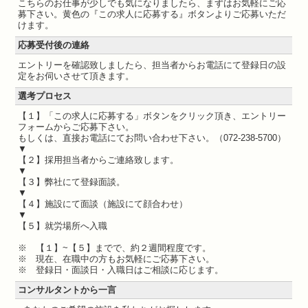
こちらのお仕事が少しでも気になりましたら、まずはお気軽にご応
募下さい。黄色の『この求人に応募する』ボタンよりご応募いただ
けます。
応募受付後の連絡
エントリーを確認致しましたら、担当者からお電話にて登録日の設
定をお伺いさせて頂きます。
選考プロセス
【１】「この求人に応募する」ボタンをクリック頂き、エントリー
フォームからご応募下さい。
もしくは、直接お電話にてお問い合わせ下さい。（072-238-5700）
▼
【２】採用担当者からご連絡致します。
▼
【３】弊社にて登録面談。
▼
【４】施設にて面談（施設にて顔合わせ）
▼
【５】就労場所へ入職
※ 【１】~【５】までで、約２週間程度です。
※ 現在、在職中の方もお気軽にご応募下さい。
※ 登録日・面談日・入職日はご相談に応じます。
コンサルタントから一言