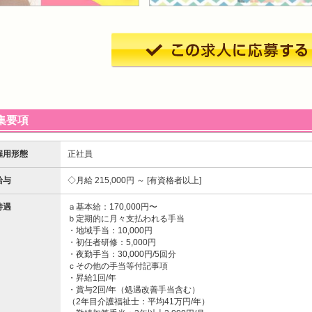
集要項
雇用形態
正社員
給与
月給 215,000円 ～
有資格者以上
待遇
ａ基本給：170,000円〜
ｂ定期的に月々支払われる手当
・地域手当：10,000円
・初任者研修：5,000円
・夜勤手当：30,000円/5回分
ｃその他の手当等付記事項
・昇給1回/年
・賞与2回/年（処遇改善手当含む）
（2年目介護福祉士：平均41万円/年）