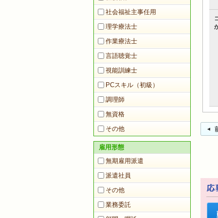
社会福祉主事任用
理学療法士
作業療法士
言語聴覚士
視能訓練士
PCスキル（初級）
調理師
無資格
その他
雇用形態
無期雇用派遣
派遣社員
その他
業務委託