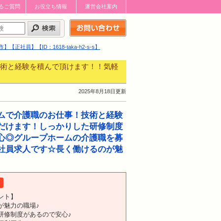
るご質問
お役立ち情報
運営会社案内
お問い合わせはこちら
【ID：1618-taka-h2-s-s】
術と経験を積んで頂けます！！気軽
2025年8月18日更新
ムで介護職のお仕事！技術と経験
だけます！しっかりした研修制度
心◎グループホームの介護職を募
社員求人です☆長く働けるのが魅
ント】
が魅力の職場♪
研修制度があるので安心♪