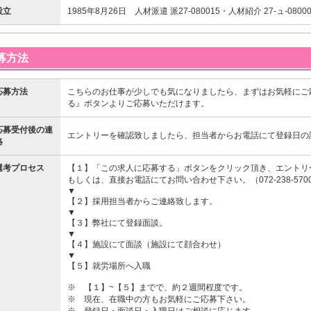
設立
1985年8月26日 人材派遣 派27-080015・人材紹介 27-ュ-08000
募方法
応募方法
こちらのお仕事が少しでも気になりましたら、まずはお気軽にご
る』ボタンよりご応募いただけます。
応募受付後の連
エントリーを確認致しましたら、担当者からお電話にて登録日の
絡
選考プロセス
【１】「この求人に応募する」ボタンをクリック頂き、エントリ
もしくは、直接お電話にてお問い合わせ下さい。（072-238-570
▼
【２】採用担当者からご連絡致します。
▼
【３】弊社にて登録面談。
▼
【４】施設にて面談（施設にて顔合わせ）
▼
【５】就労場所へ入職
※ 【１】~【５】までで、約２週間程度です。
※ 現在、在職中の方もお気軽にご応募下さい。
※ 登録日・面談日・入職日はご相談に応じます。