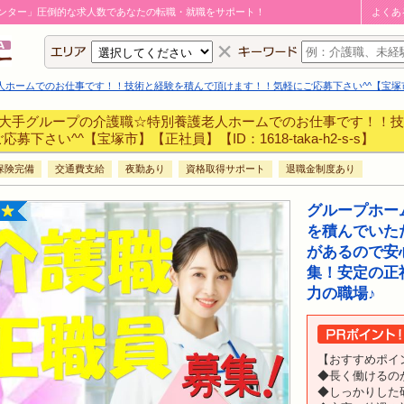
ンター」圧倒的な求人数であなたの転職・就職をサポート！
よくあ
ームでのお仕事です！！技術と経験を積んで頂けます！！気軽にご応募下さい^^【宝塚市】【正社員】
大手グループの介護職☆特別養護老人ホームでのお仕事です！！技
応募下さい^^【宝塚市】【正社員】【ID：1618-taka-h2-s-s】
保険完備
交通費支給
夜勤あり
資格取得サポート
退職金制度あり
グループホー
を積んでいた
があるので安
集！安定の正
力の職場♪
【おすすめポイ
◆長く働けるの
◆しっかりした