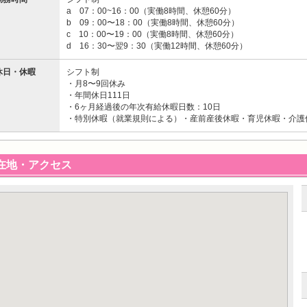
a 07：00~16：00（実働8時間、休憩60分）
b 09：00〜18：00（実働8時間、休憩60分）
c 10：00〜19：00（実働8時間、休憩60分）
d 16：30〜翌9：30（実働12時間、休憩60分）
休日・休暇
シフト制
・月8〜9回休み
・年間休日111日
・6ヶ月経過後の年次有給休暇日数：10日
・特別休暇（就業規則による）・産前産後休暇・育児休暇・介護
在地・アクセス