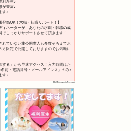
福利厚生♪
修が豊富♪
ます♪
張登録OK！求職・転職サポート！】
ディネーターが、あなたの求職・転職の成
料でしっかりサポートさせて頂きます！
されていない非公開求人も多数そろえてお
の方限定で公開しておりますのでお気軽に
。
募する」から早速アクセス！入力時間はた
「お名前・電話番号・メールアドレス」のみ♪
ます♪
1618-taka-h2-s-s-t