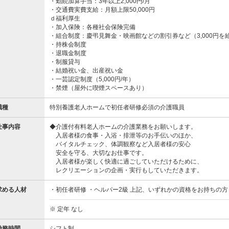
・勤続加算手当：3年以上2,000円/月
・交通費実費支給：月額上限50,000円
ｄ福利厚生
・加入保険：各種社会保険完備
・組合制度：慶弔見舞金・映画館などの割引券など（3,000円を
・持株会制度
・退職金制度
・制服貸与
・結婚祝い金、出産祝い金
・一芸認定制度（5,000円/年）
・禁煙（屋外に喫煙スペースあり）
職種
特別養護老人ホームで初任者研修必須の介護職員
仕事内容
◆介護付有料老人ホームの介護業務をお願いします。
入居者様の食事・入浴・排泄等のお手伝いのほか、
バイタルチェック、体調観察など入居者様の安心
安全を守る、大切なお仕事です。
入居者様が楽しく快適に過ごしていただけるために、
レクリエーションの企画・実行もしていただきます。
求める人材
・初任者研修 ・ヘルパー2級 上記、いずれかの資格をお持ちの方
※ 定年 なし
勤務時間
シフト制