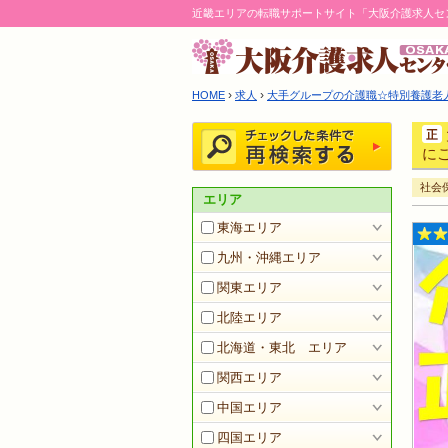
近畿エリアの転職サポートサイト「大阪介護求人セ
›
›
HOME
求人
大手グループの介護職☆特別養護老人ホ
にご
社会
エリア
東海エリア
九州・沖縄エリア
関東エリア
北陸エリア
北海道・東北 エリア
関西エリア
中国エリア
四国エリア