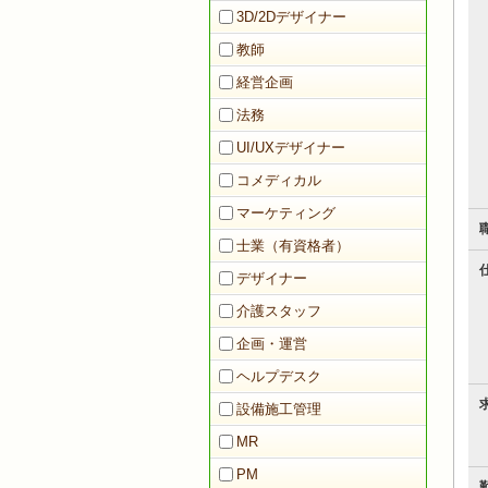
3D/2Dデザイナー
教師
経営企画
法務
UI/UXデザイナー
コメディカル
マーケティング
士業（有資格者）
デザイナー
介護スタッフ
企画・運営
ヘルプデスク
設備施工管理
MR
PM