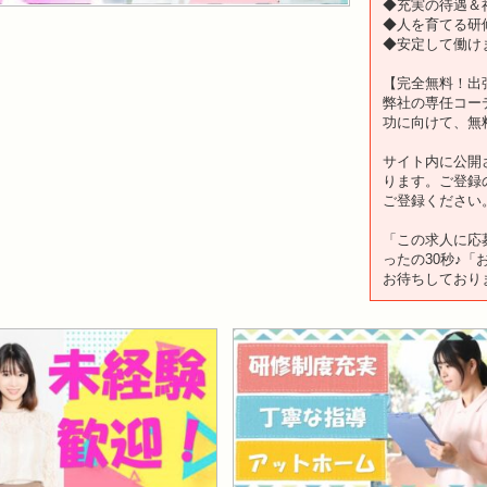
◆充実の待遇＆
◆人を育てる研
◆安定して働け
【完全無料！出
弊社の専任コー
功に向けて、無
サイト内に公開
ります。ご登録
ご登録ください
「この求人に応
ったの30秒♪
お待ちしており