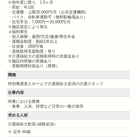
※初年度に限り、1.5ヶ月
・昇給：年1回
・交通費：上限30,000円/月（公共交通機関）
・バイク、自転車通勤可（無料駐輪場あり）
・住宅手当：7,000円〜20,000円/月
※施設規定により算出
ｄ福利厚生
・加入保険：雇用/労災/健康/厚生年金
・退職金制度：勤続1年以上
・社員食：280円/食
・資格取得支援制度：有り
※介護福祉士の資格取得時の支援金あり
※施設内研修の実施あり
・受動喫煙対策あり（禁煙）
職種
特別養護老人ホームで介護福祉士必須の介護スタッフ
仕事内容
特養における業務
・食事、入浴、排泄など日常の一般介助等
求める人材
介護福祉士歓迎♪経験必須♪
※ 定年 60歳