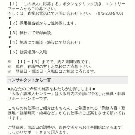
【１】「この求人に応募する」ボタンをクリック頂き、エントリー
フォームからご応募下さい。
もしくは、直接お電話にてお問い合わせ下さい。（072-238-5700）
▼
【２】採用担当者からご連絡致します。
▼
【３】弊社にて登録面談。
▼
【４】施設にて面談（施設にて顔合わせ）
▼
【５】就労場所へ入職
※ 【１】~【５】までで、約２週間程度です。
※ 現在、在職中の方もお気軽にご応募下さい。
※ 登録日・面談日・入職日はご相談に応じます。
コンサルタントから一言
■あなたのご希望の施設を私たちがお探しします■
「大阪介護求人センター」は大阪府内の介護に特化した就職・転職
サポートセンターです。
こちらのお仕事のご紹介はもちろん、ご希望される「勤務内容・勤
務地・就業時間・給与など」からお仕事のご提案もさせて頂いてお
ります。
ご登録後、面談日の調整や、条件交渉からお仕事開始に至るまで、
しっかりサポートさせて頂きます。