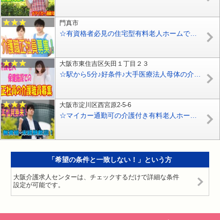
門真市
☆有資格者必見の住宅型有料老人ホームで介護職員の募集♪有資格者優遇♪資格支援あり♪マイカー通勤OK♪お気軽にお問合せ下さい【東大阪市】【正社員】【ID：1756-kad-h2-s-s】
大阪市東住吉区矢田１丁目２３
☆駅から5分♪好条件♪大手医療法人母体の介護保健施設で正社員介護職員のお仕事♪年間休日120日♪プライベート充実♪介護福祉士限定です♪【東住吉区】【正社員】【ID：1562-oh-kf-s-s】
大阪市淀川区西宮原2-5-6
☆マイカー通勤可の介護付き有料老人ホームのお仕事です♪月給23万円以上!!無資格、未経験の方もお気軽にご応募ください♪【淀川区】【正社員】【ID：1345-oyd-n0-s-s】
「希望の条件と一致しない！」という方
大阪介護求人センターは、チェックするだけで詳細な条件
設定が可能です。