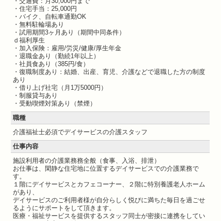
・交通費：月30,000円まで
・住宅手当：25,000円
・バイク、自転車通勤OK
・無料駐輪場あり
・試用期間3ヶ月あり（期間中同条件）
ｄ福利厚生
・加入保険：雇用/労災/健康/厚生年金
・退職金あり（勤続1年以上）
・社員食あり（385円/食）
・復職制度あり：結婚、出産、育児、介護などで退職した方の制度
あり
・借り上げ社宅（月1万5000円）
・制服貸与あり
・受動喫煙対策あり（禁煙）
職種
介護福祉士必須でデイサービスの介護スタッフ
仕事内容
施設利用者の介護業務務全般（食事、入浴、排泄）
お仕事は、閑静な住宅地に位置するデイサービスでの介護業務で
す。
１階にデイサービスとカフェコーナー、２階に特別養護老人ホーム
があり、
デイサービスのご利用者様が自分らしく悦びに満ちた毎日を過ごせ
るようにサポートをして頂きます。
医療・福祉サービスを提供するスタッフ同士が密接に連携をしてい