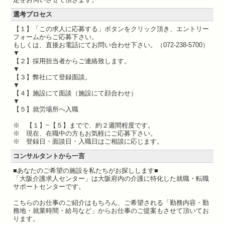
選考プロセス
【１】「この求人に応募する」ボタンをクリック頂き、エントリー
フォームからご応募下さい。
もしくは、直接お電話にてお問い合わせ下さい。（072-238-5700）
▼
【２】採用担当者からご連絡致します。
▼
【３】弊社にて登録面談。
▼
【４】施設にて面談（施設にて顔合わせ）
▼
【５】就労場所へ入職
※ 【１】~【５】までで、約２週間程度です。
※ 現在、在職中の方もお気軽にご応募下さい。
※ 登録日・面談日・入職日はご相談に応じます。
コンサルタントから一言
■あなたのご希望の施設を私たちがお探しします■
「大阪介護求人センター」は大阪府内の介護に特化した就職・転職
サポートセンターです。
こちらのお仕事のご紹介はもちろん、ご希望される「勤務内容・勤
務地・就業時間・給与など」からお仕事のご提案もさせて頂いてお
ります。