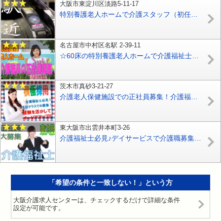
大阪市東淀川区淡路5-11-17
特別養護老人ホームで介護スタッフ（初任者研修必須＆未経験OK）大募集☆「淡路駅」から徒歩5分の駅チカ案件♪【東淀川区】【正社員】【ID：1097-ohy-h2-s-s】
名古屋市中村区名駅 2-39-11
☆60床の特別養護老人ホームで介護福祉士限定の募集♪ボーナス年平均3.9ヶ月あり♪お気軽にご応募ください♪【名古屋市中村区】【正社員】【ID：3707-nag-nm-kf-s-s】
茨木市真砂3-21-27
介護老人保健施設での正社員募集！介護福祉士必須♪家庭的な環境の中で働けます♪【茨木市】【正社員】【ID：1118-ib-kf-s-s
東大阪市出雲井本町3-26
介護福祉士必見♪デイサービスで介護職募集♪マイカー通勤OK♪【東大阪市】【正社員】【ID：1163-ho-kf-s-s】
「希望の条件と一致しない！」という方
大阪介護求人センターは、チェックするだけで詳細な条件
設定が可能です。