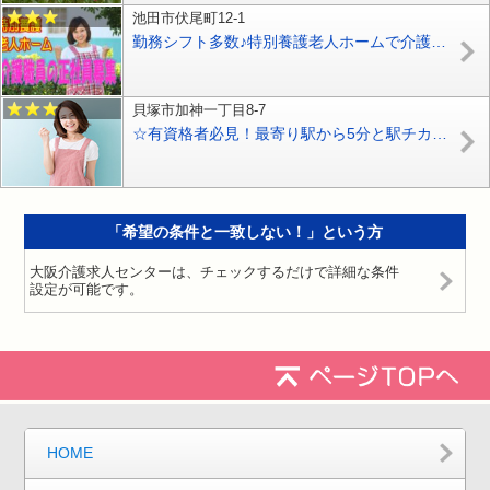
池田市伏尾町12-1
勤務シフト多数♪特別養護老人ホームで介護職スタッフ募集♪無資格＆未経験OK！女性大歓迎です♪【池田市】【正社員】【ID：1125-ikd-n0-s-s】
貝塚市加神一丁目8-7
☆有資格者必見！最寄り駅から5分と駅チカの住宅型有料老人ホームでの介護職員（訪問介護）の募集です♪マイカー通勤希望の方必見です・無料駐車場も完備♪お気軽にご応募ください♪【貝塚市】【正社員】【ID：1463-kiz-h2-s-s】
「希望の条件と一致しない！」という方
大阪介護求人センターは、チェックするだけで詳細な条件
設定が可能です。
HOME