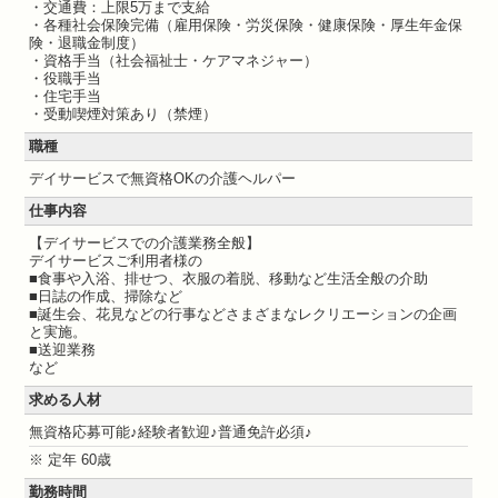
・交通費：上限5万まで支給
・各種社会保険完備（雇用保険・労災保険・健康保険・厚生年金保
険・退職金制度）
・資格手当（社会福祉士・ケアマネジャー）
・役職手当
・住宅手当
・受動喫煙対策あり（禁煙）
職種
デイサービスで無資格OKの介護ヘルパー
仕事内容
【デイサービスでの介護業務全般】
デイサービスご利用者様の
■食事や入浴、排せつ、衣服の着脱、移動など生活全般の介助
■日誌の作成、掃除など
■誕生会、花見などの行事などさまざまなレクリエーションの企画
と実施。
■送迎業務
など
求める人材
無資格応募可能♪経験者歓迎♪普通免許必須♪
※ 定年 60歳
勤務時間