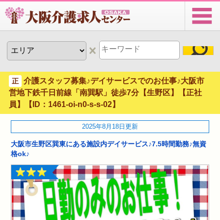
介護スタッフ募集♪デイサービスでのお仕事♪大阪市
正
営地下鉄千日前線「南巽駅」徒歩7分【生野区】【正社
員】【ID：1461-oi-n0-s-s-02】
2025年8月18日更新
大阪市生野区巽東にある施設内デイサービス♪7.5時間勤務♪無資
格ok♪