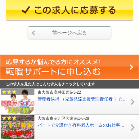
前ページへ戻る
この求人を見た人はこんな求人もチェックしています
東大阪市高井田西6-3-22
管理者候補 （児童発達支援管理責任者 ）☆放課後デイサービスでのお仕事です♪お気軽にご応募下さい^^【東大阪市】【正社員】【ID：1641-ho-kk-s-s】
大阪市東淀川区大道南1-6-28
パートで介護付き有料老人ホームのお仕事です♪無資格、未経験の方もお気軽にご応募ください♪夜勤があるからガッツリ稼げます♪【東淀川区】【パート社員】【ID：1291-ohy-n0-p-s】