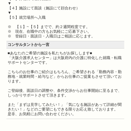
▼
【４】施設にて面談（施設にて顔合わせ）
▼
【５】就労場所へ入職
※ 【１】~【５】までで、約２週間程度です。
※ 現在、在職中の方もお気軽にご応募下さい。
※ 登録日・面談日・入職日はご相談に応じます。
コンサルタントから一言
■あなたのご希望の施設を私たちがお探しします■
「大阪介護求人センター」は大阪府内の介護に特化した就職・転職
サポートセンターです。
こちらのお仕事のご紹介はもちろん、ご希望される「勤務内容・勤
務地・就業時間・給与など」からお仕事のご提案もさせて頂いてお
ります。
ご登録後、面談日の調整や、条件交渉からお仕事開始に至るまで、
しっかりサポートさせて頂きます。
また「まずは見学してみたい！」「気になる施設があって詳細が聞
きたい！」などのご要望にもできる限りお応え致しております。
是非、お気軽にお問い合わせください。