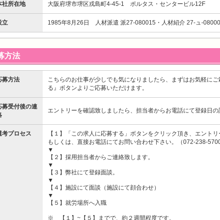
本社所在地
大阪府堺市堺区戎島町4-45-1 ポルタス・センタービル12F
設立
1985年8月26日 人材派遣 派27-080015・人材紹介 27-ュ-08000
募方法
応募方法
こちらのお仕事が少しでも気になりましたら、まずはお気軽にご
る』ボタンよりご応募いただけます。
応募受付後の連
エントリーを確認致しましたら、担当者からお電話にて登録日の
絡
選考プロセス
【１】「この求人に応募する」ボタンをクリック頂き、エントリ
もしくは、直接お電話にてお問い合わせ下さい。（072-238-570
▼
【２】採用担当者からご連絡致します。
▼
【３】弊社にて登録面談。
▼
【４】施設にて面談（施設にて顔合わせ）
▼
【５】就労場所へ入職
※ 【１】~【５】までで、約２週間程度です。