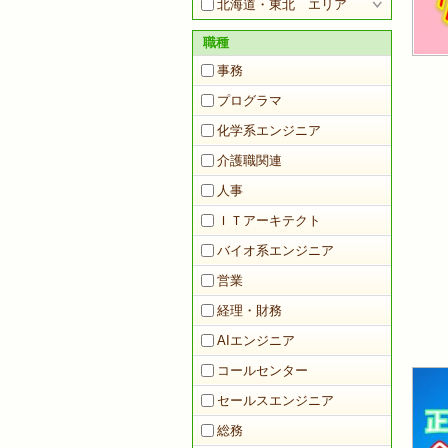
北海道・東北 エリア
職種
事務
プログラマ
化学系エンジニア
介護職関連
人事
ＩＴアーキテクト
バイオ系エンジニア
営業
経理・財務
AIエンジニア
コールセンター
セールスエンジニア
総務