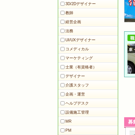
3D/2Dデザイナー
教師
経営企画
法務
UI/UXデザイナー
コメディカル
マーケティング
士業（有資格者）
デザイナー
介護スタッフ
企画・運営
ヘルプデスク
設備施工管理
MR
募
PM