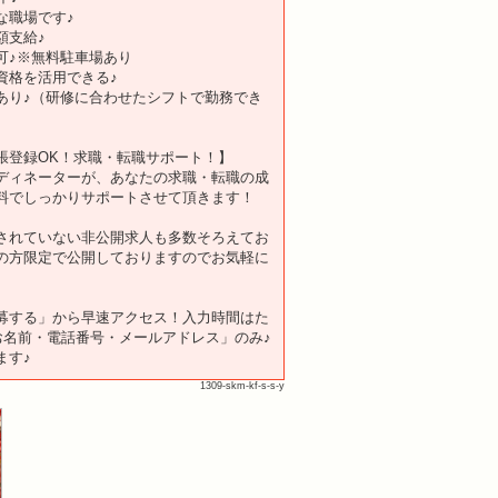
な職場です♪
額支給♪
可♪※無料駐車場あり
資格を活用できる♪
あり♪（研修に合わせたシフトで勤務でき
張登録OK！求職・転職サポート！】
ディネーターが、あなたの求職・転職の成
料でしっかりサポートさせて頂きます！
されていない非公開求人も多数そろえてお
の方限定で公開しておりますのでお気軽に
。
募する」から早速アクセス！入力時間はた
「お名前・電話番号・メールアドレス」のみ♪
ます♪
1309-skm-kf-s-s-y