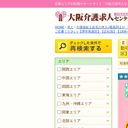
近畿エリアの転職サポートサイト「大阪介護求人セ
›
›
HOME
求人
介護福祉士必見の求人♪職員同士が「
ご応募ください♪【堺市美原区】【正社員】【1309-skm
勤
区】
エリア
社会
関西エリア
中国エリア
四国エリア
東海エリア
九州・沖縄エリア
関東エリア
北陸エリア