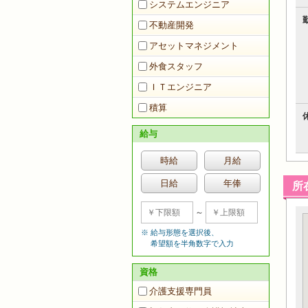
システムエンジニア
不動産開発
アセットマネジメント
外食スタッフ
ＩＴエンジニア
積算
給与
時給
月給
日給
年俸
所
～
給与形態を選択後、
希望額を半角数字で入力
資格
介護支援専門員