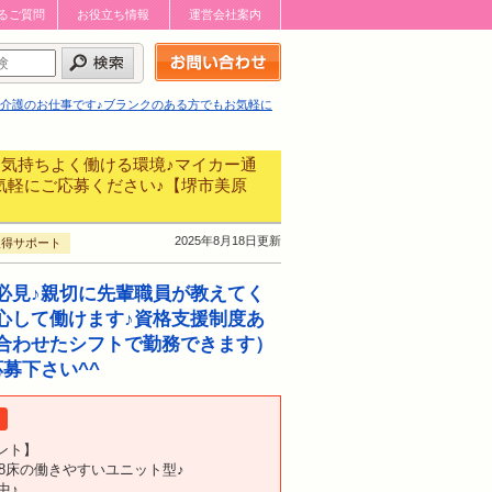
るご質問
お役立ち情報
運営会社案内
お問い合わせはこちら
の介護のお仕事です♪ブランクのある方でもお気軽に
う気持ちよく働ける環境♪マイカー通
気軽にご応募ください♪【堺市美原
2025年8月18日更新
取得サポート
必見♪親切に先輩職員が教えてく
心して働けます♪資格支援制度あ
合わせたシフトで勤務できます）
募下さい^^
ント】
18床の働きやすいユニット型♪
中♪