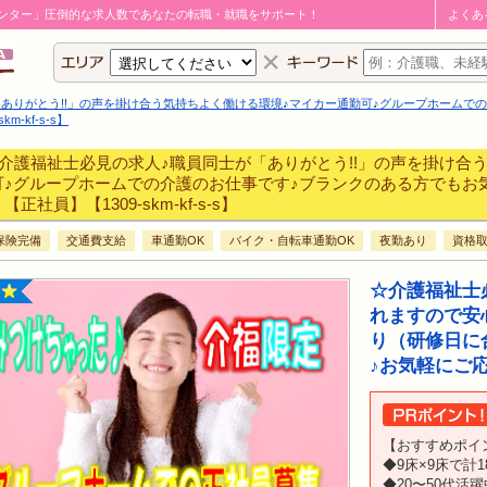
ンター」圧倒的な求人数であなたの転職・就職をサポート！
よくあ
ありがとう!!」の声を掛け合う気持ちよく働ける環境♪マイカー通勤可♪グループホームで
-kf-s-s】
介護福祉士必見の求人♪職員同士が「ありがとう!!」の声を掛け合
可♪グループホームでの介護のお仕事です♪ブランクのある方でもお
【正社員】【1309-skm-kf-s-s】
保険完備
交通費支給
車通勤OK
バイク・自転車通勤OK
夜勤あり
資格
☆介護福祉士
れますので安
り（研修日に
♪お気軽にご応
【おすすめポイ
◆9床×9床で計
◆20〜50代活躍