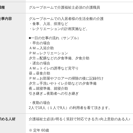
職種
グループホームで介護福祉士必須の介護職員
仕事内容
グループホームでの入居者様の生活全般の介護
・食事、入浴、排泄など
・レクリエーションの計画実施など。
■一日の仕事の流れ（サンプル）
・早出の場合
ＡＭ→入浴介助
ＰＭ→レクリエーション
夕方→配膳などの夕食準備、夕食介助
・遅出の場合
ＡＭ→トイレの誘導など見守り
昼→昼食介助
ＰＭ→お部屋やフロアーの掃除の後に記録付け
夕方→手洗いやトイレ介助などの夕食準備
夜→就寝準備、就寝介助
引き継ぎ→夜勤者への引き継ぎ
・夜勤の場合
2人で18人（１人で9人）の利用者を看て頂きます。
求める人材
介護福祉士必須♪明るく笑顔で対応できる方♪向上意欲のある人♪
※ 定年 60歳