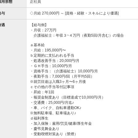
雇用形態
正社員
給与
月給 270,000円 ～
資格・経験・スキルにより優遇
待遇
【給与例】
・月収：27万円
介護福祉士：年収３~４万円（夜勤5回/月含む）の場合
ａ基本給
・月給：195,000円〜
ｂ定期的に支払われる手当
・処遇改善手当：20,000円/月
・ＧＨ手当：10,000円/月
・資格手当：（介護福祉士）10,000円/月
・夜勤手当：7,000円/回（月平均5回）
※就労目途は入職3ヶ月〜6ヶ月後
ｃその他の手当等付記事項
・昇給：年1回
・報奨金制度あり（目標達成で10,000円/月）
・交通費：25,000円/月迄♪
・車、バイク、自転車通勤OK♪
※無料駐車場、駐車場あり♪
ｄ福利厚生
・加入保険：雇用/労災/健康/厚生年金
・慶弔見舞金あり
・受動喫煙対策あり（禁煙）