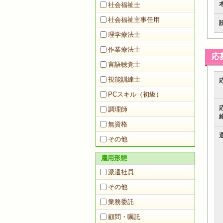
社会福祉士
社会福祉主事任用
理学療法士
作業療法士
応
言語聴覚士
視能訓練士
PCスキル（初級）
調理師
無資格
その他
雇用形態
派遣社員
その他
業務委託
顧問・嘱託