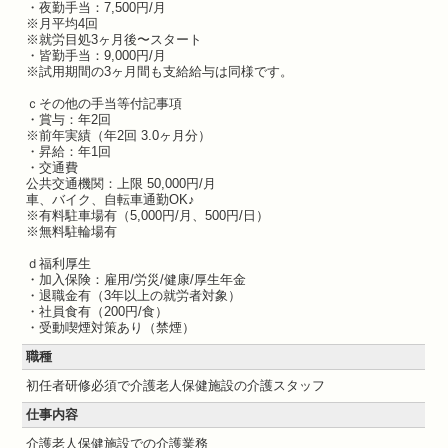
・夜勤手当：7,500円/月
※月平均4回
※就労目処3ヶ月後〜スタート
・皆勤手当：9,000円/月
※試用期間の3ヶ月間も支給給与は同様です。
ｃその他の手当等付記事項
・賞与：年2回
※前年実績（年2回 3.0ヶ月分）
・昇給：年1回
・交通費
公共交通機関：上限 50,000円/月
車、バイク、自転車通勤OK♪
※有料駐車場有（5,000円/月、500円/日）
※無料駐輪場有
ｄ福利厚生
・加入保険：雇用/労災/健康/厚生年金
・退職金有（3年以上の就労者対象）
・社員食有（200円/食）
・受動喫煙対策あり（禁煙）
職種
初任者研修必須で介護老人保健施設の介護スタッフ
仕事内容
介護老人保健施設での介護業務