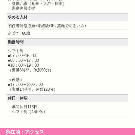
・身体介護（食事・入浴・排泄）
・家庭復帰支援
求める人材
初任者研修必須♪未経験OK♪笑顔で明るい方♪
※ 定年 60歳
勤務時間
シフト制
■07：00~16：00
■08：30〜17：30
■10：00〜19：00
（実働8時間、休憩60分）
＜夜勤＞
■17：00〜翌09：00
（実働14時間、休憩120分）
休日・休暇
・年間休日113日
・シフト制（4週9休）
所在地・アクセス