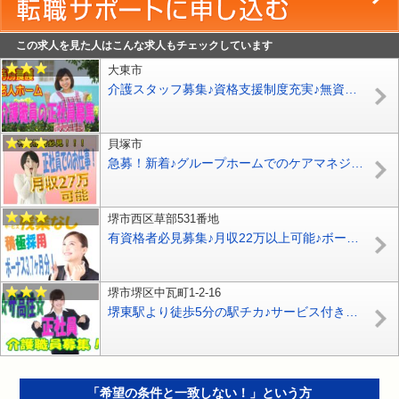
この求人を見た人はこんな求人もチェックしています
大東市
介護スタッフ募集♪資格支援制度充実♪無資格OK♪月給25万以上可能☆プライベート充実8時間勤務♪【大東市】【正社員】【ID：1068-dt-n1-s-s】
貝塚市
急募！新着♪グループホームでのケアマネジャー募集♪日勤のみ♪夜勤なし♪年齢不問♪事業拡大の為の増員募集です♪【貝塚市】【正社員】【ID：1691-kiz-km-s-s】
堺市西区草部531番地
有資格者必見募集♪月収22万以上可能♪ボーナス【前年3.7ヶ月】♪マイカー通勤可♪特別養護老人ホームでのお仕事♪【堺市西区】【ID：1017-skn-h2-f-s-01】
堺市堺区中瓦町1-2-16
堺東駅より徒歩5分の駅チカ♪サービス付き高齢者住宅での介護のお仕事です♪ブランクある方や未経験の方もお気軽にご応募ください♪【堺市堺区】【正社員】【ID：1448-sks-h2-s-s】
「希望の条件と一致しない！」という方