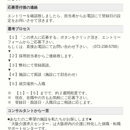
応募受付後の連絡
エントリーを確認致しましたら、担当者からお電話にて登録日の設
定をお伺いさせて頂きます。
選考プロセス
【１】「この求人に応募する」ボタンをクリック頂き、エントリー
フォームからご応募下さい。
もしくは、直接お電話にてお問い合わせ下さい。（072-238-5700）
▼
【２】採用担当者からご連絡致します。
▼
【３】弊社にて登録面談。
▼
【４】施設にて面談（施設にて顔合わせ）
▼
【５】就労場所へ入職
※ 【１】~【５】までで、約２週間程度です。
※ 現在、在職中の方もお気軽にご応募下さい。
※ 登録日・面談日・入職日はご相談に応じます。
コンサルタントから一言
■あなたのご希望の施設を私たちがお探しします■
「大阪介護求人センター」は大阪府内の介護に特化した就職・転職
サポートセンターです。