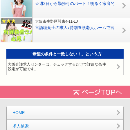
☆週3日から勤務可のパート！明るく家庭的な雰囲気で過ごせる小規模多機能ホームで介護職員募集♪便利なマイカー通勤可♪各種社会保険＆スキルアップスクールあり♪お気軽にご応募ください♪【寝屋川市】【パート社員】【ID：1268-ney-h4-p-s】
大阪市生野区巽東4-11-10
言語聴覚士の求人♪特別養護老人ホームで言語聴覚士の正社員を募集♪ブランクある方歓迎☆駅近！徒歩7分♪【生野区】【正社員】【ID：1029-oi-st-s-s】
「希望の条件と一致しない！」という方
大阪介護求人センターは、チェックするだけで詳細な条件
設定が可能です。
HOME
求人検索