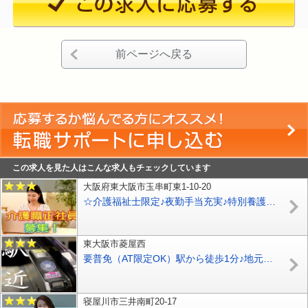
前ページへ戻る
この求人を見た人はこんな求人もチェックしています
大阪府東大阪市玉串町東1-10-20
☆介護福祉士限定♪夜勤手当充実♪特別養護老人ホームでの介護職員の正社員♪月々安定収入で安心♪【東大阪市】【正社員】【ID：1573-ho-kf-s-s】
東大阪市菱屋西
要普免（AT限定OK）駅から徒歩1分♪地元密着型デイサービス☆無資格＆未経験OK♪【東大阪市】【正社員】【ID：1210-ho-n0-s-s】
寝屋川市三井南町20-17