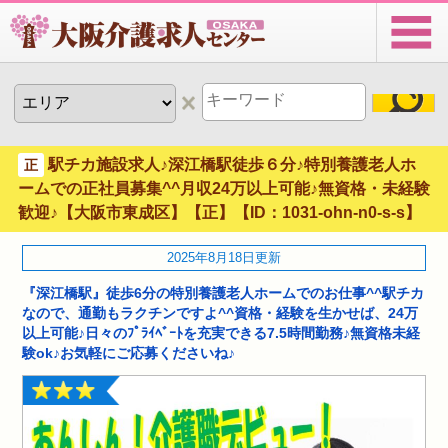
駅チカ施設求人♪深江橋駅徒歩６分♪特別養護老人ホ
正
ームでの正社員募集^^月収24万以上可能♪無資格・未経験
歓迎♪【大阪市東成区】【正】【ID：1031-ohn-n0-s-s】
2025年8月18日更新
『深江橋駅』徒歩6分の特別養護老人ホームでのお仕事^^駅チカ
なので、通勤もラクチンですよ^^資格・経験を生かせば、24万
以上可能♪日々のﾌﾟﾗｲﾍﾞｰﾄを充実できる7.5時間勤務♪無資格未経
験ok♪お気軽にご応募くださいね♪