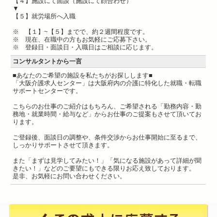
【４】施設にて面談（施設にて顔合わせ）
▼
【５】就労場所へ入職
※ 【１】~【５】までで、約２週間程度です。
※ 現在、在職中の方もお気軽にご応募下さい。
※ 登録日・面談日・入職日はご相談に応じます。
コンサルタントから一言
■あなたのご希望の施設を私たちがお探しします■
「大阪介護求人センター」は大阪府内の介護に特化した就職・転職
サポートセンターです。
こちらのお仕事のご紹介はもちろん、ご希望される「勤務内容・勤
務地・就業時間・給与など」からお仕事のご提案もさせて頂いてお
ります。
ご登録後、面談日の調整や、条件交渉からお仕事開始に至るまで、
しっかりサポートさせて頂きます。
また「まずは見学してみたい！」「気になる施設があって詳細が聞
きたい！」などのご要望にもできる限りお応え致しております。
是非、お気軽にお問い合わせください。