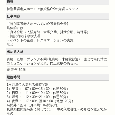
職種
特別養護老人ホームで無資格OKの介護スタッフ
仕事内容
【特別養護老人ホームでの介護業務全般】
具体的には、
・身体介助（入浴介助、食事介助、排泄介助、着替等）
・施設内の掃除や洗濯
・イベントの企画、レクリエーションの実施
など
求める人材
資格・経験・ブランク不問♪無資格・未経験歓迎♪ 誰とでも円滑に
コミュニケーションがとれ、向上意欲のある人。
※ 定年 60歳
勤務時間
1ヶ月単位の変形労働時間制
1）早番： 07：00〜15：30（休憩60分）
2）日勤： 11：00〜19：30（休憩60分）
3）遅番： 12：30〜21：00（休憩60分）
4）夜勤： 17：00〜翌10：00（休憩120分）
時間外：あり（月平均10時間以内）
夜勤勤務開始時期に関しては、日中の入居者様への介助を覚えてか
らの