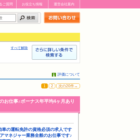
るご質問
お役立ち情報
運営会社案内
お問い合わせはこちら
すべて解除
評価について
1
2
次の20件→
のお仕事♪ボーナス年平均4ヶ月あり
動車の運転免許の資格必須の求人です
アマネジャー業務全般のお仕事です♪