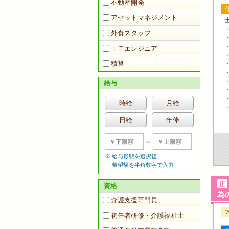
不動産開発
アセットマネジメント
外食スタッフ
ＩＴエンジニア
積算
給与
時給
月給
日給
年俸
～
給与形態を選択後、
希望額を半角数字で入力
資格
為
介護支援専門員
初任者研修・介護福祉士