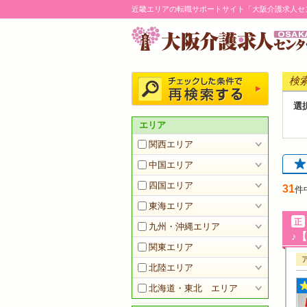
近畿エリアの転職サポートサイト「大阪介護求人セ
検
選
エリア
関西エリア
中国エリア
四国エリア
31
件
東海エリア
九州・沖縄エリア
♪【
関東エリア
北陸エリア
北海道・東北 エリア