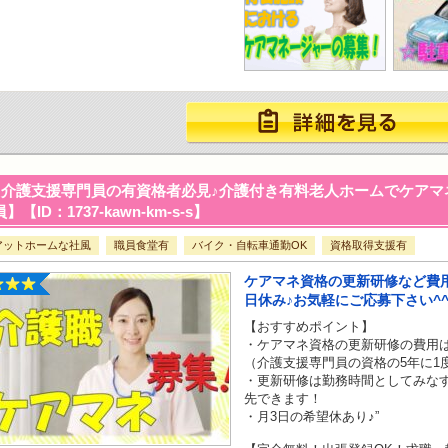
介護支援専門員の有資格者必見♪介護付き有料老人ホームでケアマ
】【ID：1737-kawn-km-s-s】
アットホームな社風
職員食堂有
バイク・自転車通勤OK
資格取得支援有
ケアマネ資格の更新研修など費用
日休み♪お気軽にご応募下さい^
【おすすめポイント】
・ケアマネ資格の更新研修の費用は
（介護支援専門員の資格の5年に1
・更新研修は勤務時間としてみな
先できます！
・月3日の希望休あり♪”