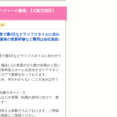
ージャーの募集♪【大阪市西区】
チカ
勤務で週4日などライフスタイルに合わ
資格の更新研修など費用は会社負担♪
勤務で週4日などライフスタイルに合わせて
、施設に2人程度の少人数の在籍かと思い
型有料老人ホームを担当するケアマネジ
フロアで業務を行っております。
ため、何かわからないことがあればすぐ
転職サポート！】
あなたの求職・転職の成功に向けて、無
ます！
開求人も多数そろえております。ご登録
お気軽にご登録ください。