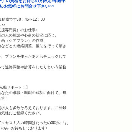
ー）の資格をお持ちの方限定♪年齢不
務♪お気軽にお問合せ下さい^^
務です♪8：45〜12：30
い♪
支援専門員）のお仕事♪
者の人の相談や心身の状況に応じ、
計画（ケアプラン）の作成、
族などとの連絡調整、援助を行って頂き
か、プランを作ったあともチェックして
って連絡調整や計算をしたりという業務
転職サポート！】
あなたの求職・転職の成功に向けて、無
ます！
開求人も多数そろえております。ご登録
お気軽にご登録ください。
クセス！入力時間はたったの30秒♪「お
のみ♪お待ちしております♪