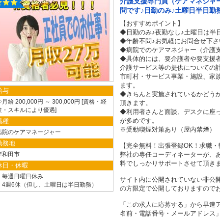
介護支援専門員（ケアマネジャ
問です♪日勤のみ♪土曜日半日勤
【おすすめポイント】
◆日勤のみ♪夜勤なし♪土曜日は半日勤
◆年齢不問♪お気軽にお問合せ下さ
◆病院でのケアマネジャー（介護
◆具体的には、要介護者や要支援
介護サービス等の提供についての
市町村・サービス事業・施設、家
ます。
給与
◆きちんと実施されているかどう
月給 200,000円 ～ 300,000円
資格・経
頂きます。
験・スキルにより優遇
◆利用者さんと面談、デスクに座
が多めです。
職種
※受動喫煙対策あり（屋内禁煙）
病院のケアマネージャー
勤務地
【完全無料！出張登録OK！求職・
岸和田市
弊社の専任コーディネーターが、
料でしっかりサポートさせて頂き
休日・休暇
・毎週日曜日休み
サイト内に公開されていない非公
・4週6休（但し、土曜日は半日勤務）
の方限定で公開しておりますので
「この求人に応募する」から早速ア
名前・電話番号・メールアドレス」