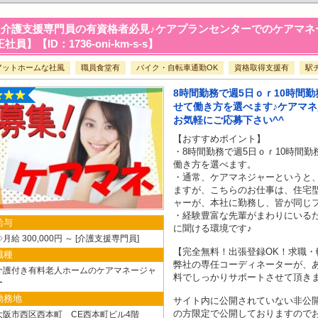
介護支援専門員の有資格者必見♪ケアプランセンターでのケアマネ
社員】【ID：1736-oni-km-s-s】
アットホームな社風
職員食堂有
バイク・自転車通勤OK
資格取得支援有
駅
8時間勤務で週5日ｏｒ10時間
せて働き方を選べます♪ケアマネ
お気軽にご応募下さい^^
【おすすめポイント】
・8時間勤務で週5日ｏｒ10時間
働き方を選べます。
・通常、ケアマネジャーというと
ますが、こちらのお仕事は、住宅
ャーが、本社に勤務し、皆が同じ
・経験豊富な先輩がまわりにいる
給与
に聞ける環境です♪
月給 300,000円 ～
介護支援専門員
【完全無料！出張登録OK！求職・
職種
弊社の専任コーディネーターが、
介護付き有料老人ホームのケアマネージャ
料でしっかりサポートさせて頂き
ー
勤務地
サイト内に公開されていない非公
の方限定で公開しておりますので
大阪市西区西本町 CE西本町ビル4階