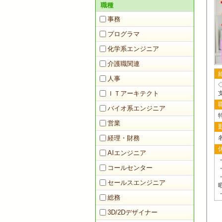
職種
事務
プログラマ
化学系エンジニア
介護職関連
人事
ＩＴアーキテクト
バイオ系エンジニア
営業
経理・財務
AIエンジニア
コールセンター
セールスエンジニア
総務
3D/2Dデザイナー