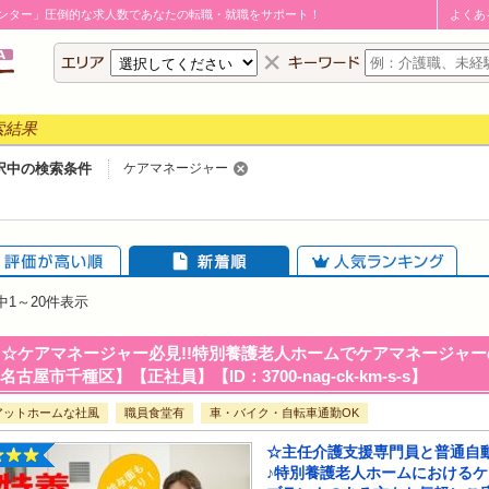
ンター」圧倒的な求人数であなたの転職・就職をサポート！
よくあ
索結果
択中の検索条件
ケアマネージャー
評価が高い順
新着順
人気ランキング
中
1～20
件表示
☆ケアマネージャー必見!!特別養護老人ホームでケアマネージャー
名古屋市千種区】【正社員】【ID：3700-nag-ck-km-s-s】
アットホームな社風
職員食堂有
車・バイク・自転車通勤OK
☆主任介護支援専門員と普通自
♪特別養護老人ホームにおけるケ