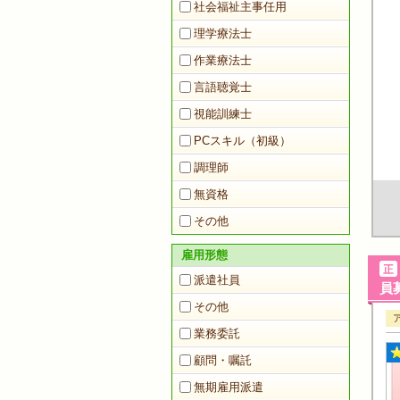
社会福祉主事任用
理学療法士
作業療法士
言語聴覚士
視能訓練士
PCスキル（初級）
調理師
無資格
その他
雇用形態
派遣社員
員募
その他
業務委託
顧問・嘱託
無期雇用派遣