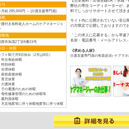
【完全無料！出張登録OK！求職・
給与
弊社の専任コーディネーターが、
料でしっかりサポートさせて頂き
月給 285,000円 ～
介護支援専門員
職種
サイト内に公開されていない非公
介護付き有料老人ホームのケアマネージャ
の方限定で公開しておりますので
ー
「この求人に応募する」から早速ア
勤務地
名前・電話番号・メールアドレス」
川西市加茂2丁目6番23号
休日・休暇
求める人材
シフト制で月9日休み（2月は8日）
介護支援専門員の有資必須♪ ケアマネ
・年次有給休暇
・特別休暇
・生理休暇
・産前産後休暇
・育児休業
・介護休業
・子の看護のための休暇
・母性健康管理のための休暇等
・裁判員休暇
・天災地変等に伴う休暇地変等に伴う休暇