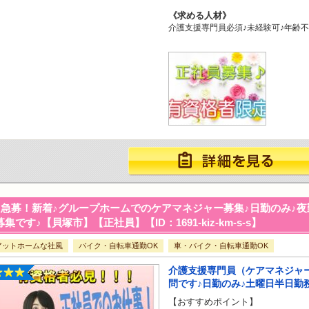
求める人材
介護支援専門員必須♪未経験可♪年齢不
急募！新着♪グループホームでのケアマネジャー募集♪日勤のみ♪夜
集です♪【貝塚市】【正社員】【ID：1691-kiz-km-s-s】
アットホームな社風
バイク・自転車通勤OK
車・バイク・自転車通勤OK
介護支援専門員（ケアマネジャ
問です♪日勤のみ♪土曜日半日勤
【おすすめポイント】