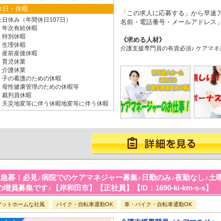
休日・休暇
「この求人に応募する」から早速ア
土日休み（年間休日107日）
名前・電話番号・メールアドレス」
・年次有給休暇
・特別休暇
求める人材
・生理休暇
介護支援専門員の有資必須♪ ケアマネ
・産前産後休暇
・育児休業
・介護休業
・子の看護のための休暇
・母性健康管理のための休暇等
・裁判員休暇
・天災地変等に伴う休暇地変等に伴う休暇
急募！必見♪病院でのケアマネジャー募集♪日勤のみ♪夜勤なし♪土
の増員募集です♪【岸和田市】【正社員】【ID：1690-ki-km-s-s】
アットホームな社風
バイク・自転車通勤OK
車・バイク・自転車通勤OK