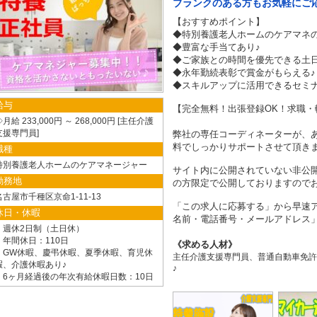
ブランクのある方もお気軽にご応
【おすすめポイント】
◆特別養護老人ホームのケアマネの
◆豊富な手当てあり♪
◆ご家族との時間を優先できる土日
◆永年勤続表彰で賞金がもらえる♪
◆スキルアップに活用できるセミ
給与
【完全無料！出張登録OK！求職・
月給 233,000円 ～ 268,000円
主任介護
支援専門員
弊社の専任コーディネーターが、
料でしっかりサポートさせて頂き
職種
特別養護老人ホームのケアマネージャー
サイト内に公開されていない非公
勤務地
の方限定で公開しておりますので
名古屋市千種区京命1-11-13
「この求人に応募する」から早速ア
休日・休暇
名前・電話番号・メールアドレス」
・週休2日制（土日休）
・年間休日：110日
求める人材
・GW休暇、慶弔休暇、夏季休暇、育児休
主任介護支援専門員、普通自動車免許
暇、介護休暇あり♪
♪
・6ヶ月経過後の年次有給休暇日数：10日