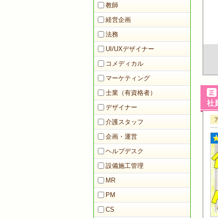
教師
経営企画
法務
UI/UXデザイナー
コメディカル
マーケティング
士業（有資格者）
社員
デザイナー
介護スタッフ
企画・運営
ヘルプデスク
設備施工管理
MR
PM
CS