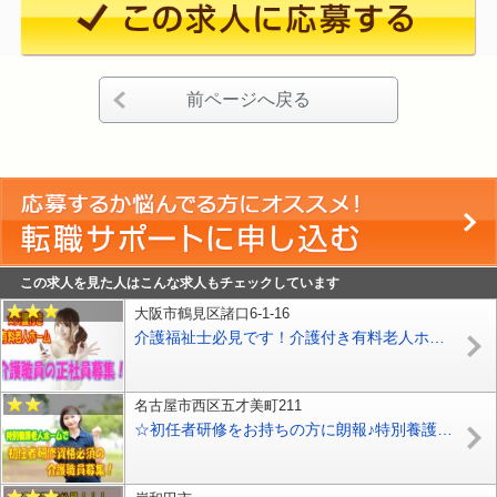
前ページへ戻る
この求人を見た人はこんな求人もチェックしています
大阪市鶴見区諸口6-1-16
介護福祉士必見です！介護付き有料老人ホームで介護職員の正社員募集中♪ブランクのある方歓迎♪社会保険完備♪【鶴見区】【ID：1107-otr-kf-s-s】
名古屋市西区五才美町211
☆初任者研修をお持ちの方に朗報♪特別養護老人ホームでの介護職員募集♪ボーナス年平均3.8ヶ月あり♪お気軽にご応募ください♪【名古屋市西区】【正社員】【ID：3701-nag-ni-h2-s-s】