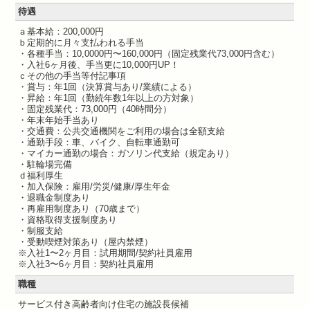
待遇
ａ基本給：200,000円
ｂ定期的に月々支払われる手当
・各種手当：10,0000円〜160,000円（固定残業代73,000円含む）
・入社6ヶ月後、手当更に10,000円UP！
ｃその他の手当等付記事項
・賞与：年1回（決算賞与あり/業績による）
・昇給：年1回（勤続年数1年以上の方対象）
・固定残業代：73,000円（40時間分）
・年末年始手当あり
・交通費：公共交通機関をご利用の場合は全額支給
・通勤手段：車、バイク、自転車通勤可
・マイカー通勤の場合：ガソリン代支給（規定あり）
・駐輪場完備
ｄ福利厚生
・加入保険：雇用/労災/健康/厚生年金
・退職金制度あり
・再雇用制度あり（70歳まで）
・資格取得支援制度あり
・制服支給
・受動喫煙対策あり（屋内禁煙）
※入社1〜2ヶ月目：試用期間/契約社員雇用
※入社3〜6ヶ月目：契約社員雇用
職種
サービス付き高齢者向け住宅の施設長候補