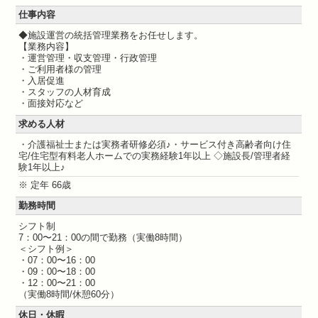
仕事内容
◆施設運営の統括管理業務をお任せします。
【業務内容】
・運営管理・収支管理・行政管理
・ご利用者様の管理
・入居促進
・スタッフの人材育成
・面接対応など
求める人材
・介護福祉士または実務者研修必須♪・サービス付き高齢者向け住
宅/住宅型有料老人ホームでの実務経験1年以上 ◇施設長/管理者経
験1年以上♪
※ 定年 66歳
勤務時間
シフト制
7：00〜21：00の間で勤務（実働8時間）
＜シフト例＞
・07：00〜16：00
・09：00〜18：00
・12：00〜21：00
（実働8時間/休憩60分）
休日・休暇