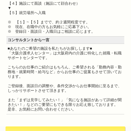
【４】施設にて面談（施設にて顔合わせ）
▼
【５】就労場所へ入職
※ 【１】~【５】までで、約２週間程度です。
※ 現在、在職中の方もお気軽にご応募下さい。
※ 登録日・面談日・入職日はご相談に応じます。
コンサルタントから一言
■あなたのご希望の施設を私たちがお探しします■
「大阪介護求人センター」は大阪府内の介護に特化した就職・転職
サポートセンターです。
こちらのお仕事のご紹介はもちろん、ご希望される「勤務内容・勤
務地・就業時間・給与など」からお仕事のご提案もさせて頂いてお
ります。
ご登録後、面談日の調整や、条件交渉からお仕事開始に至るまで、
しっかりサポートさせて頂きます。
また「まずは見学してみたい！」「気になる施設があって詳細が聞
きたい！」などのご要望にもできる限りお応え致しております。
是非、お気軽にお問い合わせください。