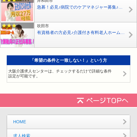
岸和田市
急募！必見♪病院でのケアマネジャー募集♪日勤のみ♪夜勤なし♪土曜日半日勤務♪年齢不問♪事業拡大の為の増員募集です♪【岸和田市】【正社員】【ID：1690-ki-km-s-s】
吹田市
有資格者の方必見♪介護付き有料老人ホームで介護職員の募集♪初任者研修をお持ちの方なら応募OK♪【吹田市】【正社員】【ID：1722-sui-h2-s-s】
「希望の条件と一致しない！」という方
大阪介護求人センターは、チェックするだけで詳細な条件
設定が可能です。
HOME
求人検索