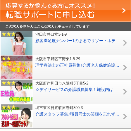
この求人を見た人はこんな求人もチェックしています
池田市井口堂3-1-9
顧客満足度ナンバー1のまるでリゾートホテルのような高級感あふれる介護付き有料老人ホームでお仕事をしてみませんか♪無資格、未経験ＯＫ♪マイカー通勤ＯＫの好条件！！お気軽にご応募ください♪【池田市】【パート社員】【ID：1297-ikd-n0-p-s】
大阪市平野区平野東1-8-29
理学療法士の正社員募集♪介護老人保健施設でのお仕事です♪資格をお持ちの方必見です^^【平野区】【正社員】【ID：1184-ohr-pt-s-s】
大阪府岸和田市八阪町3丁目5-2
☆デイサービスの介護職員募集！施設内は大変おしゃれな内装です♪マイカー通勤可♪無資格･未経験者でもＯＫ♪お気軽にご応募ください♪【岸和田市】【正社員】【1317-ki-n0-s-s】
堺市東区日置荘原寺町390-3
介護スタッフ募集♪職員同士の笑顔を忘れず優しい言葉づかいがで互いを尊重しあう職場です♪マイカー通勤可♪グループホームでの介護のお仕事です♪未経験者やブランクのある方でもお気軽にご応募ください♪【堺市】【パート社員】【1310-skh-h2-p-s】