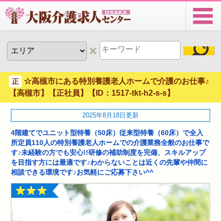
☆高槻市にある特別養護老人ホームで介護のお仕事♪
正
【高槻市】【正社員】【ID：1517-tkt-h2-s-s】
2025年8月18日更新
4階建てでユニット型特養（50床）従来型特養（60床）で全入
所定員110人の特別養護老人ホームでの介護業務全般のお仕事で
す♪未経験の方でも安心!!研修の補助制度を完備、スキルアップ
を目指す方には最適です♪わからないことは近くの先輩や仲間に
相談できる環境です♪お気軽にご応募下さい^^