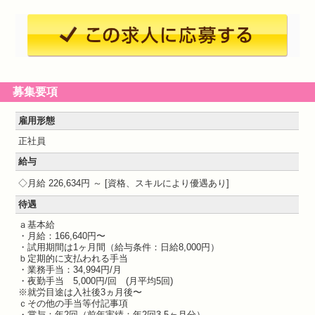
募集要項
雇用形態
正社員
給与
月給 226,634円 ～
資格、スキルにより優遇あり
待遇
ａ基本給
・月給：166,640円〜
・試用期間は1ヶ月間（給与条件：日給8,000円）
ｂ定期的に支払われる手当
・業務手当：34,994円/月
・夜勤手当 5,000円/回 (月平均5回)
※就労目途は入社後3ヵ月後〜
ｃその他の手当等付記事項
・賞与：年2回（前年実績：年2回3.5ヶ月分）