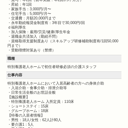
・昇給：年1回
・家族手当：3,000円/月〜
・住宅手当：5,000円/月〜
・交通費：月額20,000円まで
・永年勤続報奨金制度有：3年目で30,000円/回
ｄ福利厚生
・加入保険：雇用/労災/健康/厚生年金
・退職金共済加入（勤続不問）
・資格取得支援制度あり（スキルアップ研修補助制度有/1回50,000
円まで）
・受動喫煙対策あり（禁煙）
職種
特別養護老人ホームで初任者研修必須の介護スタッフ
仕事内容
特別養護老人ホームにおいて入居高齢者の方への身体介助
・入浴介助・食事介助・排泄介助等
・日常生活全般のお世話全般
【施設概要】
・特別養護老人ホーム 入所定員：110床
・ショートステイ：15床
・グループホーム：18床
【特養の入居者情報】
・男性：18人/女性：62人計80人
・要介護1：5人