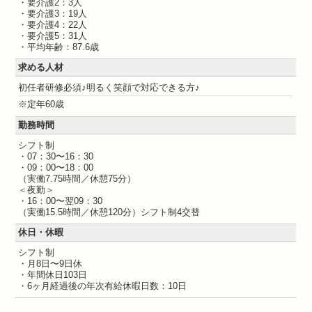
・要介護2：3人
・要介護3：19人
・要介護4：22人
・要介護5：31人
・平均年齢：87.6歳
求める人材
初任者研修必須♪明るく笑顔で対応できる方♪
※定年60歳
勤務時間
シフト制
・07：30〜16：30
・09：00〜18：00
（実働7.75時間／休憩75分）
＜夜勤＞
・16：00〜翌09：30
（実働15.5時間／休憩120分）シフト制4交替
休日・休暇
シフト制
・月8日〜9日休
・年間休日103日
・6ヶ月経過後の年次有給休暇日数：10日