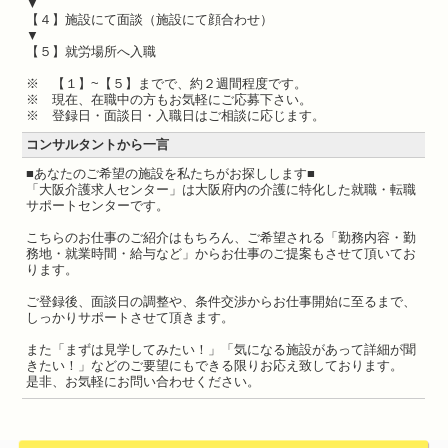
▼
【４】施設にて面談（施設にて顔合わせ）
▼
【５】就労場所へ入職
※ 【１】~【５】までで、約２週間程度です。
※ 現在、在職中の方もお気軽にご応募下さい。
※ 登録日・面談日・入職日はご相談に応じます。
コンサルタントから一言
■あなたのご希望の施設を私たちがお探しします■
「大阪介護求人センター」は大阪府内の介護に特化した就職・転職
サポートセンターです。
こちらのお仕事のご紹介はもちろん、ご希望される「勤務内容・勤
務地・就業時間・給与など」からお仕事のご提案もさせて頂いてお
ります。
ご登録後、面談日の調整や、条件交渉からお仕事開始に至るまで、
しっかりサポートさせて頂きます。
また「まずは見学してみたい！」「気になる施設があって詳細が聞
きたい！」などのご要望にもできる限りお応え致しております。
是非、お気軽にお問い合わせください。