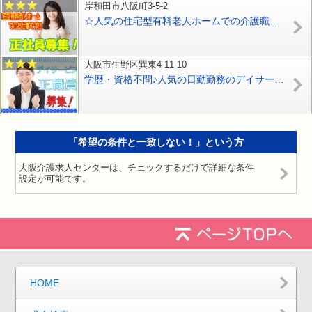
岸和田市八阪町3-5-2
☆人気の住宅型有料老人ホームでの介護職員募集！有資格者限定♪施設内は大変おしゃれな内装です♪マイカー通勤可♪未経験者やブランクのある方でもお気軽にご応募ください♪【岸和田市】【正社員】【1316a-ki-h2-s-s】
大阪市生野区巽東4-11-10
学歴・資格不問♪人気の日勤勤務のデイサービス♪千日前線『南巽駅』徒歩7分♪【生野区】【ID：1461-oi-n1-s-s】
「希望の条件と一致しない！」という方
大阪介護求人センターは、チェックするだけで詳細な条件
設定が可能です。
HOME