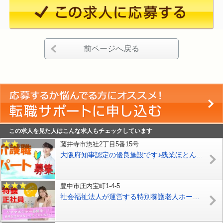
前ページへ戻る
この求人を見た人はこんな求人もチェックしています
藤井寺市惣社2丁目5番15号
大阪府知事認定の優良施設です♪残業ほとんど無し♪未経験者歓迎♪マイカー通勤可♪各種手当て充実♪【藤井寺市】【パート社員】【ID：1057-fd-h2-p-s】
豊中市庄内宝町1-4-5
社会福祉法人が運営する特別養護老人ホームでケアマネジャーの募集！ケアマネ業務の経験やスキルを活かしてみませんか♪【豊中市】【正社員】【ID：1494-toy-km-s-s】