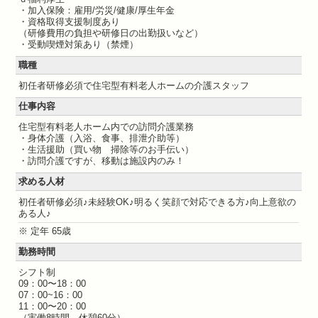
・加入保険：雇用/労災/健康/厚生年金
・資格取得支援制度あり
（研修費用の負担や研修日の出勤扱いなど）
・受動喫煙対策あり（禁煙）
職種
初任者研修必須で住宅型有料老人ホームの介護スタッフ
仕事内容
住宅型有料老人ホーム内での訪問介護業務
・身体介護（入浴、食事、排泄介助等）
・生活援助（買い物 掃除等のお手伝い）
・訪問介護ですが、移動は施設内のみ！
求める人材
初任者研修必須♪未経験OK♪明るく笑顔で対応できる方♪向上意欲の
ある人♪
※ 定年 65歳
勤務時間
シフト制
09：00〜18：00
07：00~16：00
11：00〜20：00
（実働8時間、休憩60分）