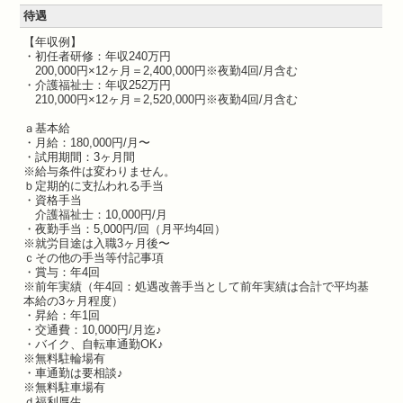
待遇
【年収例】
・初任者研修：年収240万円
200,000円×12ヶ月＝2,400,000円※夜勤4回/月含む
・介護福祉士：年収252万円
210,000円×12ヶ月＝2,520,000円※夜勤4回/月含む
ａ基本給
・月給：180,000円/月〜
・試用期間：3ヶ月間
※給与条件は変わりません。
ｂ定期的に支払われる手当
・資格手当
介護福祉士：10,000円/月
・夜勤手当：5,000円/回（月平均4回）
※就労目途は入職3ヶ月後〜
ｃその他の手当等付記事項
・賞与：年4回
※前年実績（年4回：処遇改善手当として前年実績は合計で平均基
本給の3ヶ月程度）
・昇給：年1回
・交通費：10,000円/月迄♪
・バイク、自転車通勤OK♪
※無料駐輪場有
・車通勤は要相談♪
※無料駐車場有
ｄ福利厚生