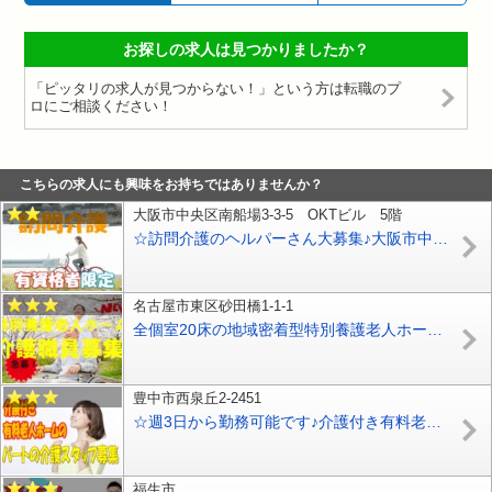
お探しの求人は見つかりましたか？
「ピッタリの求人が見つからない！」という方は転職のプ
ロにご相談ください！
こちらの求人にも興味をお持ちではありませんか？
大阪市中央区南船場3-3-5 OKTビル 5階
☆訪問介護のヘルパーさん大募集♪大阪市中央区の利用者様宅へ訪問しての介護業務♪生活リズムに合わせた働き方が出来るシフト制の勤務♪【大阪市中央区】【正社員】【ID：1471-otyu-h2-s-s】
名古屋市東区砂田橋1-1-1
全個室20床の地域密着型特別養護老人ホーム☆★正社員の介護スタッフ募集★☆年2回ボーナスあり‼年平均3ヶ月分♪お気軽にご応募ください♪【名古屋市東区】【正社員】【ID：3713-nag-hi-h2-s-s】
豊中市西泉丘2-2451
☆週3日から勤務可能です♪介護付き有料老人ホームのお仕事です♪無資格、未経験の方もお気軽にご応募ください♪就労曜日も相談できます♪【豊中市】【パート社員】【ID：1298-toy-h2-p-s】
福生市