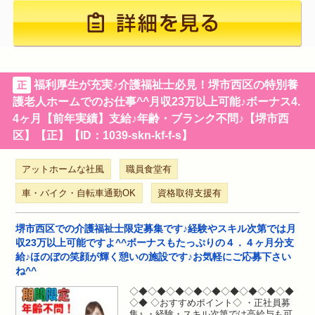
福利厚生が充実♪介護福祉士必見！堺市西区の特別養
正
護老人ホームでのお仕事^^月収23万以上可能♪ボーナス4.
4ヶ月【前年実績】支給♪年齢・ブランク不問♪【堺市西
区】【正】【ID：1039-skn-kf-f-s】
アットホームな社風
職員食堂有
車・バイク・自転車通勤OK
資格取得支援有
堺市西区での介護福祉士限定募集です♪経験やスキル次第では月
収23万以上可能ですよ^^ボーナスもたっぷりの４．４ヶ月分支
給♪ほのぼの笑顔が輝く憩いの施設です♪お気軽にご応募下さい
ね^^
◇◆◇◆◇◆◇◆◇◆◇◆◇◆◇◆◇◆
◇◆ ◇おすすめポイント◇ ・正社員募
集♪ ・経験・スキル次第では高給与も可