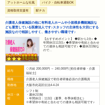
アットホームな社風
バイク・自転車通勤OK
資格取得支援有
駅チカ
介護老人保健施設の他に有料老人ホームや小規模多機能施設な
ども運営している医療法人です♪スタッフの主体性を大切にする
施設なので相談しやすく、働きやすい職場です♪
【おすすめポイント】 ◆駅から1分♪ ◆
年間休日113日♪ ◆希望休や有給と合わせ
ての連休も相談可能です♪ ◆週休2日制な
ので
月給 200,000円 ～ 240,000円
初任者研修・介護
給与
福祉士
職種
介護老人保健施設で初任者研修必須の介護職員
勤務地
大阪市此花区伝法4-4-24
シフト制
休日・休
・週休2日制
暇
・年間休日：113日（夏季、冬季休暇含む）
※希望休や有給と合わせての連休も相談可能です♪