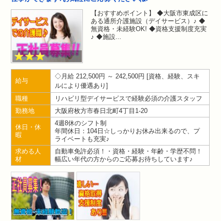
【おすすめポイント】 ◆大阪市東成区に
ある通所介護施設（デイサービス）♪ ◆
無資格・未経験OK! ◆資格支援制度充実
♪ ◆施設
月給 212,500円 ～ 242,500円
資格、経験、スキ
給与
ルにより優遇あり
職種
リハビリ型デイサービスで経験必須の介護スタッフ
勤務地
大阪府枚方市春日北町4丁目1-20
4週8休のシフト制
休日・休
年間休日：104日☆しっかりお休み出来るので、プ
暇
ライベートも充実♪
求める人
自動車免許必須！・資格・経験・年齢・学歴不問！
材
幅広い年代の方からのご応募お待ちしています♪