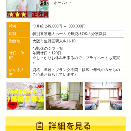
ホーム♪ ・
給与
月給 249,000円 ～ 300,000円
職種
特別養護老人ホームで無資格OKの介護職員
勤務地
大阪市生野区巽東4-11-10
4週8休のシフト制
休日・休
年間休日：120日
暇
☆しっかりお休み出来るので、プライベートも充実
♪
求める人
資格・年齢・ブランク不問！幅広い年代の方からの
材
ご応募お待ちしています♪