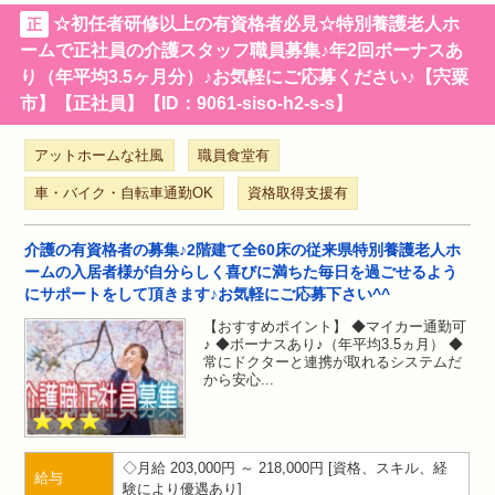
☆初任者研修以上の有資格者必見☆特別養護老人ホ
正
ームで正社員の介護スタッフ職員募集♪年2回ボーナスあ
り（年平均3.5ヶ月分）♪お気軽にご応募ください♪【宍粟
市】【正社員】【ID：9061-siso-h2-s-s】
アットホームな社風
職員食堂有
車・バイク・自転車通勤OK
資格取得支援有
介護の有資格者の募集♪2階建て全60床の従来県特別養護老人ホ
ームの入居者様が自分らしく喜びに満ちた毎日を過ごせるよう
にサポートをして頂きます♪お気軽にご応募下さい^^
【おすすめポイント】 ◆マイカー通勤可
♪ ◆ボーナスあり♪（年平均3.5ヵ月） ◆
常にドクターと連携が取れるシステムだ
から安心
月給 203,000円 ～ 218,000円
資格、スキル、経
給与
験により優遇あり