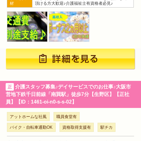
材
頂ける方大歓迎♪介護福祉士有資格者必見♪
介護スタッフ募集♪デイサービスでのお仕事♪大阪市
正
営地下鉄千日前線「南巽駅」徒歩7分【生野区】【正社
員】【ID：1461-oi-n0-s-s-02】
アットホームな社風
職員食堂有
バイク・自転車通勤OK
資格取得支援有
駅チカ