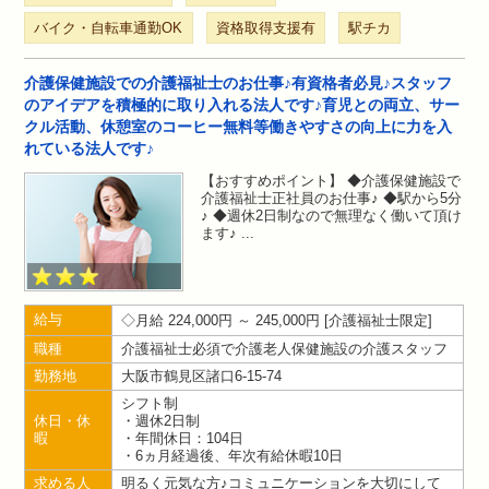
バイク・自転車通勤OK
資格取得支援有
駅チカ
介護保健施設での介護福祉士のお仕事♪有資格者必見♪スタッフ
のアイデアを積極的に取り入れる法人です♪育児との両立、サー
クル活動、休憩室のコーヒー無料等働きやすさの向上に力を入
れている法人です♪
【おすすめポイント】 ◆介護保健施設で
介護福祉士正社員のお仕事♪ ◆駅から5分
♪ ◆週休2日制なので無理なく働いて頂け
ます♪
給与
月給 224,000円 ～ 245,000円
介護福祉士限定
職種
介護福祉士必須で介護老人保健施設の介護スタッフ
勤務地
大阪市鶴見区諸口6-15-74
シフト制
休日・休
・週休2日制
暇
・年間休日：104日
・6ヵ月経過後、年次有給休暇10日
求める人
明るく元気な方♪コミュニケーションを大切にして