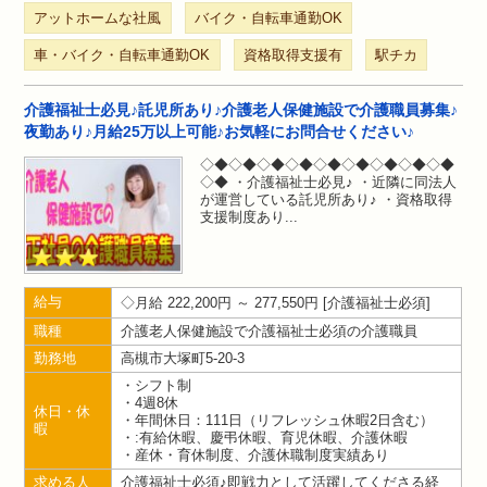
アットホームな社風
バイク・自転車通勤OK
車・バイク・自転車通勤OK
資格取得支援有
駅チカ
介護福祉士必見♪託児所あり♪介護老人保健施設で介護職員募集♪
夜勤あり♪月給25万以上可能♪お気軽にお問合せください♪
◇◆◇◆◇◆◇◆◇◆◇◆◇◆◇◆◇◆
◇◆ ・介護福祉士必見♪ ・近隣に同法人
が運営している託児所あり♪ ・資格取得
支援制度あり
給与
月給 222,200円 ～ 277,550円
介護福祉士必須
職種
介護老人保健施設で介護福祉士必須の介護職員
勤務地
高槻市大塚町5-20-3
・シフト制
・4週8休
休日・休
・年間休日：111日（リフレッシュ休暇2日含む）
暇
・:有給休暇、慶弔休暇、育児休暇、介護休暇
・産休・育休制度、介護休職制度実績あり
求める人
介護福祉士必須♪即戦力として活躍してくださる経