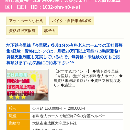
能☆無資格・未経験ok♪駅チカ徒歩１分^^【大阪市東成
区】【正】【ID：1032-ohn-n0-s-s】
アットホームな社風
バイク・自転車通勤OK
資格取得支援有
駅チカ
地下鉄今里線『今里駅』徒歩1分の有料老人ホームでの正社員募
集♪経験・資格によっては、月収20万円以上可能♪7.5時間勤務♪
資格支援制度も充実しているので、無資格・未経験の方もご応
募頂けます♪お気軽にご応募下さい^^
【おすすめポイント】 ◆地下鉄今里線
『今里駅』徒歩1分の有料老人ホーム♪ ◆
無資格未経験者歓迎♪ ◆資格支援制度あ
り♪ ◆施設
給与
月給 160,000円 ～ 200,000円
職種
有料老人ホームで無資格OKの介護ヘルパー
勤務地
大阪市東成区大今里1-1-21