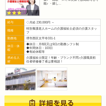
能♪ ・嬉し
給与
月給 230,000円 ～
特別養護老人ホームの介護福祉士必須の介護スタッ
職種
フ
勤務地
堺市西区太平寺331-1
◆休日：月8回又は9日の勤務シフト制
休日・休
◆年間休日：103日
暇
◆有給休暇等
求める人
介護福祉士限定！年齢・ブランク不問♪介護職員初
材
任者研修修了者は要相談！