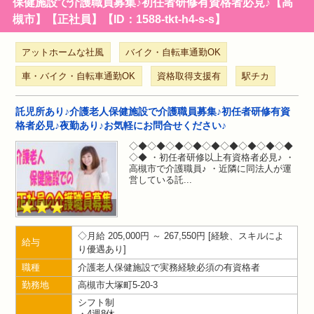
保健施設で介護職員募集♪初任者研修有資格者必見♪【高
槻市】【正社員】【ID：1588-tkt-h4-s-s】
アットホームな社風
バイク・自転車通勤OK
車・バイク・自転車通勤OK
資格取得支援有
駅チカ
託児所あり♪介護老人保健施設で介護職員募集♪初任者研修有資
格者必見♪夜勤あり♪お気軽にお問合せください♪
◇◆◇◆◇◆◇◆◇◆◇◆◇◆◇◆◇◆
◇◆ ・初任者研修以上有資格者必見♪ ・
高槻市で介護職員♪ ・近隣に同法人が運
営している託
月給 205,000円 ～ 267,550円
経験、スキルによ
給与
り優遇あり
職種
介護老人保健施設で実務経験必須の有資格者
勤務地
高槻市大塚町5-20-3
シフト制
・4週8休