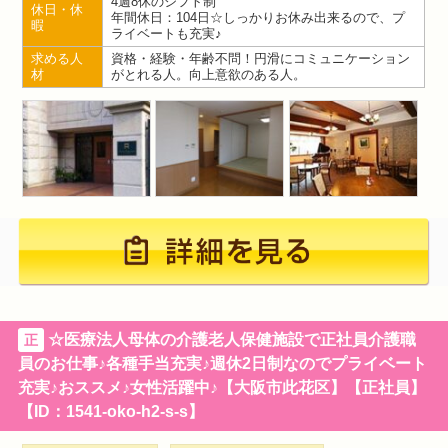
4週8休のシフト制
休日・休
年間休日：104日☆しっかりお休み出来るので、プ
暇
ライベートも充実♪
求める人
資格・経験・年齢不問！円滑にコミュニケーション
材
がとれる人。向上意欲のある人。
☆医療法人母体の介護老人保健施設で正社員介護職
正
員のお仕事♪各種手当充実♪週休2日制なのでプライベート
充実♪おススメ♪女性活躍中♪【大阪市此花区】【正社員】
【ID：1541-oko-h2-s-s】