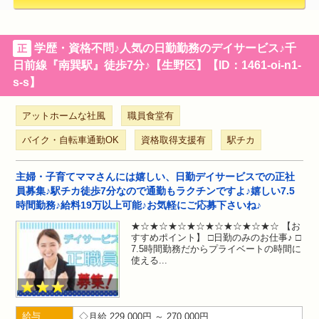
学歴・資格不問♪人気の日勤勤務のデイサービス♪千
正
日前線『南巽駅』徒歩7分♪【生野区】【ID：1461-oi-n1-
s-s】
アットホームな社風
職員食堂有
バイク・自転車通勤OK
資格取得支援有
駅チカ
主婦・子育てママさんには嬉しい、日勤デイサービスでの正社
員募集♪駅チカ徒歩7分なので通勤もラクチンですよ♪嬉しい7.5
時間勤務♪給料19万以上可能♪お気軽にご応募下さいね♪
★☆★☆★☆★☆★☆★☆★☆★☆ 【お
すすめポイント】 □日勤のみのお仕事♪ □
7.5時間勤務だからプライベートの時間に
使える
給与
月給 229,000円 ～ 270,000円