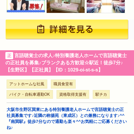
言語聴覚士の求人♪特別養護老人ホームで言語聴覚士
正
の正社員を募集♪ブランクある方歓迎☆駅近！徒歩7分♪
【生野区】【正社員】【ID：1029-oi-st-s-s】
アットホームな社風
職員食堂有
バイク・自転車通勤OK
資格取得支援有
駅チカ
大阪市生野区巽東にある特別養護老人ホームで言語聴覚士の正
社員募集です♪近隣の称揚苑（東成区）との兼務になります♪^^
『南巽駅』徒歩7分なので通勤も楽々^^お気軽にご応募ください
ね♪