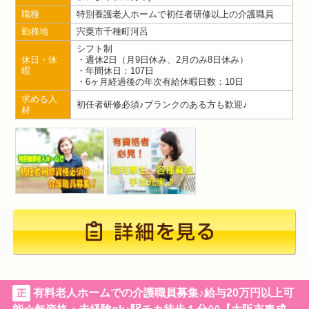
職種
特別養護老人ホームで初任者研修以上の介護職員
勤務地
宍粟市千種町河呂
シフト制
休日・休
・週休2日（月9日休み、2月のみ8日休み）
暇
・年間休日：107日
・6ヶ月経過後の年次有給休暇日数：10日
求める人
初任者研修必須♪ブランクのある方も歓迎♪
材
有料老人ホームでの介護職員募集♪給与20万円以上可
正