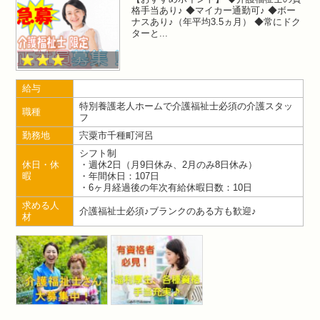
格手当あり♪ ◆マイカー通勤可♪ ◆ボー
ナスあり♪（年平均3.5ヵ月） ◆常にドク
ターと
給与
特別養護老人ホームで介護福祉士必須の介護スタッ
職種
フ
勤務地
宍粟市千種町河呂
シフト制
休日・休
・週休2日（月9日休み、2月のみ8日休み）
暇
・年間休日：107日
・6ヶ月経過後の年次有給休暇日数：10日
求める人
介護福祉士必須♪ブランクのある方も歓迎♪
材