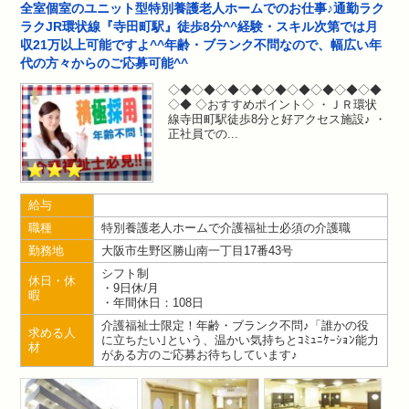
全室個室のユニット型特別養護老人ホームでのお仕事♪通勤ラク
ラクJR環状線『寺田町駅』徒歩8分^^経験・スキル次第では月
収21万以上可能ですよ^^年齢・ブランク不問なので、幅広い年
代の方々からのご応募可能^^
◇◆◇◆◇◆◇◆◇◆◇◆◇◆◇◆◇◆
◇◆ ◇おすすめポイント◇ ・ＪＲ環状
線寺田町駅徒歩8分と好アクセス施設♪ ・
正社員での
給与
職種
特別養護老人ホームで介護福祉士必須の介護職
勤務地
大阪市生野区勝山南一丁目17番43号
シフト制
休日・休
・9日休/月
暇
・年間休日：108日
介護福祉士限定！年齢・ブランク不問♪「誰かの役
求める人
に立ちたい｣という、温かい気持ちとｺﾐｭﾆｹｰｼｮﾝ能力
材
がある方のご応募お待ちしています♪