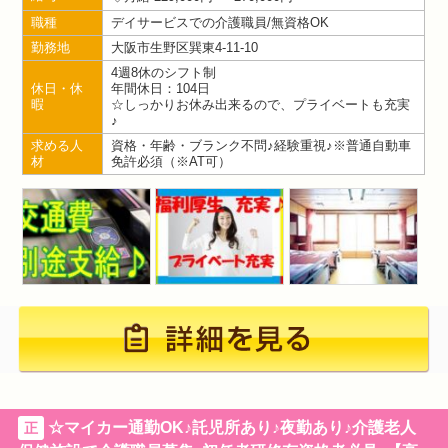
職種
デイサービスでの介護職員/無資格OK
勤務地
大阪市生野区巽東4-11-10
4週8休のシフト制
休日・休
年間休日：104日
暇
☆しっかりお休み出来るので、プライベートも充実
♪
求める人
資格・年齢・ブランク不問♪経験重視♪※普通自動車
材
免許必須（※AT可）
☆マイカー通勤OK♪託児所あり♪夜勤あり♪介護老人
正