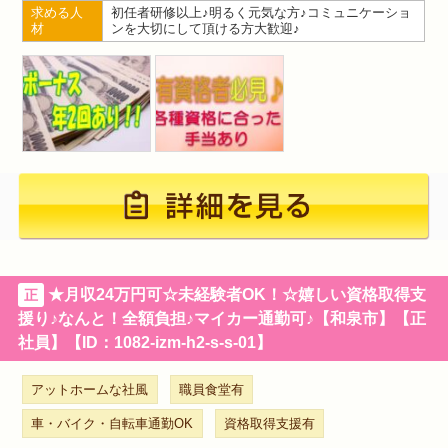
求める人
初任者研修以上♪明るく元気な方♪コミュニケーショ
材
ンを大切にして頂ける方大歓迎♪
★月収24万円可☆未経験者OK！☆嬉しい資格取得支
正
援り♪なんと！全額負担♪マイカー通勤可♪【和泉市】【正
社員】【ID：1082-izm-h2-s-s-01】
アットホームな社風
職員食堂有
車・バイク・自転車通勤OK
資格取得支援有