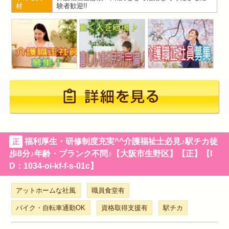
材
験者歓迎!!
福利厚生・研修制度充実^^介護福祉士必見♪駅チカ徒
正
歩8分♪年齢・ブランク不問♪【大阪市生野区】【正】【I
D：1034-oi-kf-f-s-01c】
アットホームな社風
職員食堂有
バイク・自転車通勤OK
資格取得支援有
駅チカ