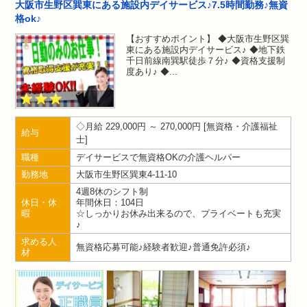
大阪市生野区巽東にある施設内デイサービス♪7.5時間勤務♪無資
格ok♪
【おすすめポイント】 ◆大阪市生野区巽
東にある施設内デイサービス♪ ◆地下鉄
千日前線南巽駅徒歩７分♪ ◆資格支援制
度あり♪ ◆
月給 229,000円 ～ 270,000円
無資格・介護福祉
給与
士
職種
デイサービスで無資格OKの介護ヘルパー
勤務地
大阪市生野区巽東4-11-10
4週8休のシフト制
休日・休
年間休日：104日
暇
☆しっかりお休み出来るので、プライベートも充実
♪
求める人
無資格応募可能♪経験者歓迎♪普通免許必須♪
材