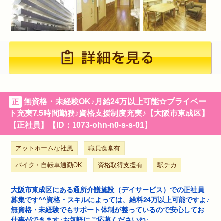
無資格・未経験OK♪月給24万以上可能☆プライベー
正
ト充実7.5時間勤務♪資格支援制度充実♪【大阪市東成区】
【正社員】【ID：1073-ohn-n0-s-s-01】
アットホームな社風
職員食堂有
バイク・自転車通勤OK
資格取得支援有
駅チカ
大阪市東成区にある通所介護施設（デイサービス）での正社員
募集です^^資格・スキルによっては、給料24万以上可能ですよ♪
無資格・未経験でもサポート体制が整っているので安心してお
仕事ができます♪お気軽にご応募くださいね♪