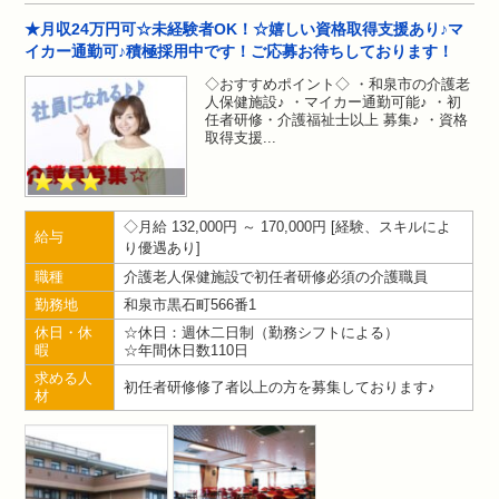
★月収24万円可☆未経験者OK！☆嬉しい資格取得支援あり♪マ
イカー通勤可♪積極採用中です！ご応募お待ちしております！
◇おすすめポイント◇ ・和泉市の介護老
人保健施設♪ ・マイカー通勤可能♪ ・初
任者研修・介護福祉士以上 募集♪ ・資格
取得支援
月給 132,000円 ～ 170,000円
経験、スキルによ
給与
り優遇あり
職種
介護老人保健施設で初任者研修必須の介護職員
勤務地
和泉市黒石町566番1
休日・休
☆休日：週休二日制（勤務シフトによる）
暇
☆年間休日数110日
求める人
初任者研修修了者以上の方を募集しております♪
材