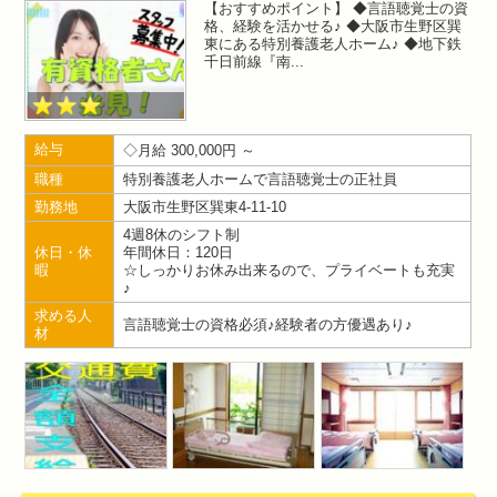
【おすすめポイント】 ◆言語聴覚士の資
格、経験を活かせる♪ ◆大阪市生野区巽
東にある特別養護老人ホーム♪ ◆地下鉄
千日前線『南
給与
月給 300,000円 ～
職種
特別養護老人ホームで言語聴覚士の正社員
勤務地
大阪市生野区巽東4-11-10
4週8休のシフト制
休日・休
年間休日：120日
暇
☆しっかりお休み出来るので、プライベートも充実
♪
求める人
言語聴覚士の資格必須♪経験者の方優遇あり♪
材