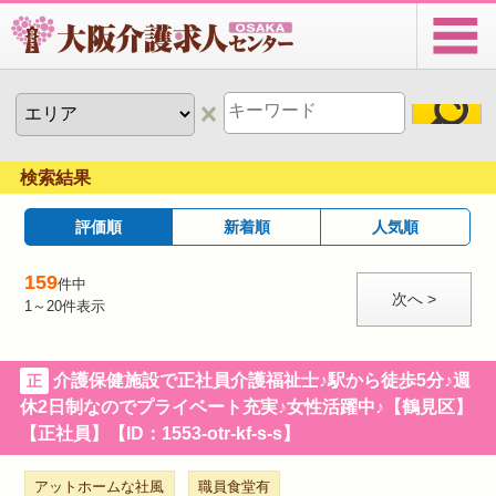
検索結果
評価順
新着順
人気順
159
件中
次へ >
1～20
件表示
介護保健施設で正社員介護福祉士♪駅から徒歩5分♪週
正
休2日制なのでプライベート充実♪女性活躍中♪【鶴見区】
【正社員】【ID：1553-otr-kf-s-s】
アットホームな社風
職員食堂有