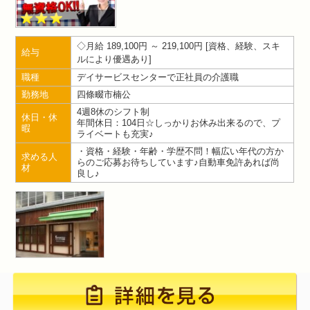
月給 189,100円 ～ 219,100円
資格、経験、スキ
給与
ルにより優遇あり
職種
デイサービスセンターで正社員の介護職
勤務地
四條畷市楠公
4週8休のシフト制
休日・休
年間休日：104日☆しっかりお休み出来るので、プ
暇
ライベートも充実♪
・資格・経験・年齢・学歴不問！幅広い年代の方か
求める人
らのご応募お待ちしています♪自動車免許あれば尚
材
良し♪