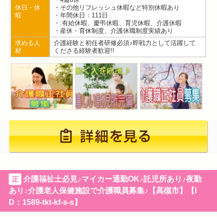
休日・休
・その他リフレッシュ休暇など特別休暇あり
暇
・年間休日：111日
・:有給休暇、慶弔休暇、育児休暇、介護休暇
・産休・育休制度、介護休職制度実績あり
求める人
介護経験と初任者研修必須♪即戦力として活躍して
材
くださる経験者歓迎!!
介護福祉士必見♪マイカー通勤OK♪託児所あり♪夜勤
正
あり♪介護老人保健施設で介護職員募集♪【高槻市】【I
D：1589-tkt-kf-s-s】