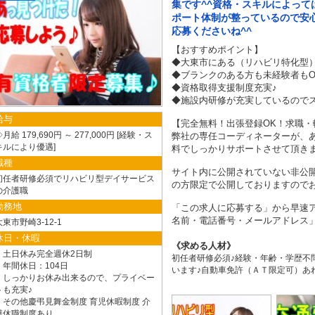
集です^^資格・スキルによって
ポート体制が整っているので安
応募くださいね^^
【おすすめポイント】
◆大東市にある（リハビリ特化型
◆ブランクのある方も未経験者もO
◆資格取得支援制度充実♪
◆施設内研修が充実しているので
給与
【完全無料！出張登録OK！求職・
月給 179,690円 ～ 277,000円
経験・ス
弊社の専任コーディネーターが、
キルにより優遇
料でしっかりサポートさせて頂き
職種
サイト内に公開されていない非公
初任者研修必須でリハビリ型デイサービス
の方限定で公開しておりますので
の介護職
勤務地
「この求人に応募する」から早速ア
名前・電話番号・メールアドレス」
大東市野崎3-12-1
休日・休暇
求める人材
・土日休み完全週休2日制
初任者研修必須♪経験・年齢・学歴不
・年間休日：104日
います♪自動車免許（ＡＴ限定可）あ
・しっかりお休み出来るので、プライベー
トも充実♪
・その他慶弔見舞金制度 育児休暇制度 介
護休職制度あり