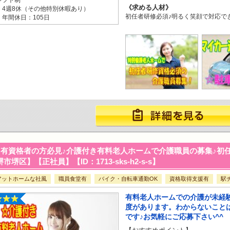
シフト制
求める人材
・4週8休（その他特別休暇あり）
初任者研修必須♪明るく笑顔で対応で
・年間休日：105日
有資格者の方必見♪介護付き有料老人ホームで介護職員の募集♪初任
市堺区】【正社員】【ID：1713-sks-h2-s-s】
アットホームな社風
職員食堂有
バイク・自転車通勤OK
資格取得支援有
駅
有料老人ホームでの介護が未経
度があります。わからないこと
です♪お気軽にご応募下さい^^