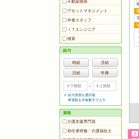
不動産開発
アセットマネジメント
外食スタッフ
ＩＴエンジニア
積算
給与
時給
月給
日給
年俸
～
給与形態を選択後、
希望額を半角数字で入力
資格
介護支援専門員
初任者研修・介護福祉士