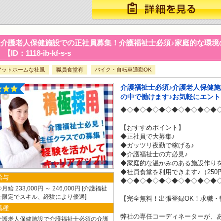
介護老人保健施設での正社員募集！介護福祉士必須♪家庭的な環境
【ID：1118-ib-kf-s-s
アットホームな社風
職員食堂有
バイク・自転車通勤OK
介護福祉士必須♪介護老人保健
の中で働けます♪お気軽にエント
◆◇◆◇◆◇◆◇◆◇◆◇◆◇◆
【おすすめポイント】
◆正社員で大募集♪
◆ガッツリ夜勤で稼げる♪
◆介護福祉士の方必見♪
◆家庭的な温かみのある施設作りを
◆社員食堂を利用できます♪（250
給与
◆◇◆◇◆◇◆◇◆◇◆◇◆◇◆
月給 233,000円 ～ 246,000円
介護福祉
士限定でスキル、経験により優遇
【完全無料！出張登録OK！求職・
職種
弊社の専任コーディネーターが、
介護老人保健施設で介護福祉士必須の介護