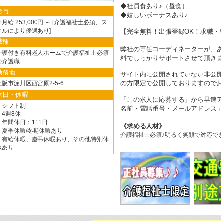
◆社員食あり♪（昼食）
給与
◆嬉しいボーナスあり♪
月給 253,000円 ～
介護福祉士必須、ス
キルにより優遇あり
【完全無料！出張登録OK！求職・
職種
弊社の専任コーディネーターが、
介護付き有料老人ホームで介護福祉士必須
料でしっかりサポートさせて頂き
の介護職
勤務地
サイト内に公開されていない非公
の方限定で公開しておりますので
大阪市淀川区西宮原2-5-6
休日・休暇
「この求人に応募する」から早速ア
・シフト制
名前・電話番号・メールアドレス」
・4週8休
・年間休日：111日
求める人材
・夏季休暇/冬期休暇あり
介護福祉士必須♪明るく笑顔で対応で
・有給休暇、慶弔休暇あり、その他特別休
暇あり