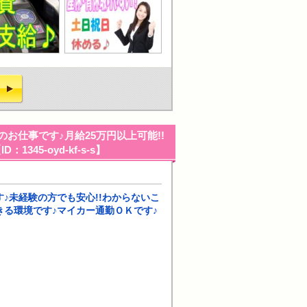
お仕事です♪月給25万円以上可能!!
5-oyd-kf-s-s】
♪未経験の方でも安心!!わからないこ
る環境です♪マイカー通勤ＯＫです♪
！