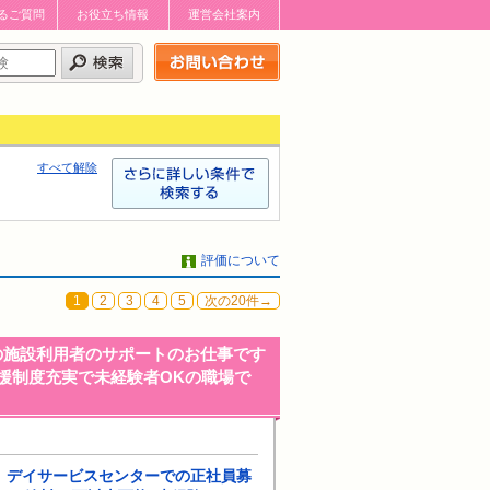
るご質問
お役立ち情報
運営会社案内
お問い合わせはこちら
すべて解除
評価について
1
2
3
4
5
次の20件→
の施設利用者のサポートのお仕事です
支援制度充実で未経験者OKの職場で
」デイサービスセンターでの正社員募