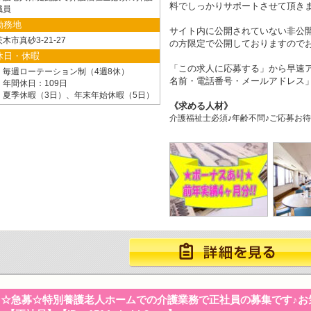
料でしっかりサポートさせて頂き
職員
勤務地
サイト内に公開されていない非公
茨木市真砂3-21-27
の方限定で公開しておりますので
休日・休暇
「この求人に応募する」から早速ア
・毎週ローテーション制（4週8休）
名前・電話番号・メールアドレス」
・年間休日：109日
・夏季休暇（3日）、年末年始休暇（5日）
求める人材
介護福祉士必須♪年齢不問♪ご応募お待
☆急募☆特別養護老人ホームでの介護業務で正社員の募集です♪お