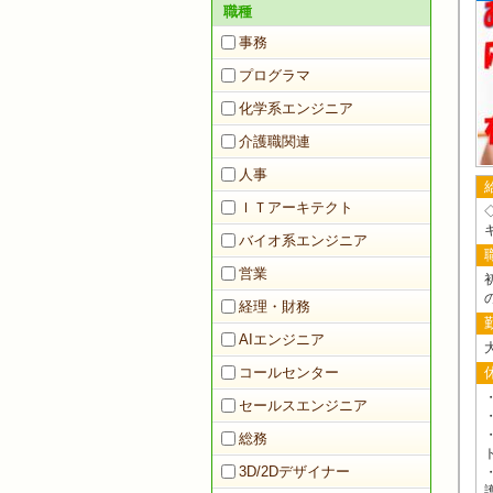
職種
事務
プログラマ
化学系エンジニア
介護職関連
人事
ＩＴアーキテクト
バイオ系エンジニア
営業
経理・財務
AIエンジニア
コールセンター
セールスエンジニア
総務
3D/2Dデザイナー