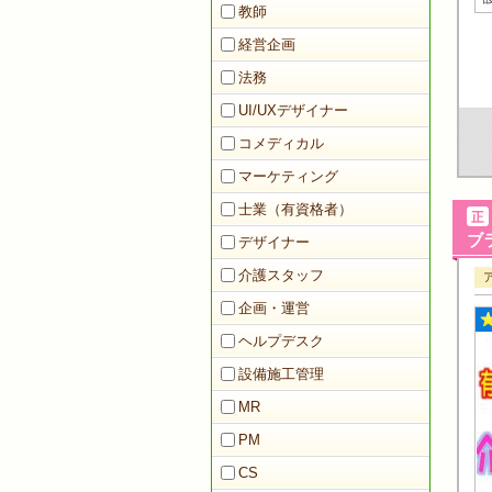
教師
経営企画
法務
UI/UXデザイナー
コメディカル
マーケティング
士業（有資格者）
ブ
デザイナー
介護スタッフ
企画・運営
ヘルプデスク
設備施工管理
MR
PM
CS