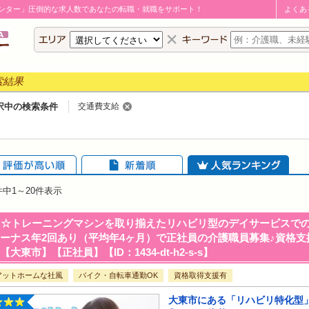
ンター」圧倒的な求人数であなたの転職・就職をサポート！
よくあ
索結果
択中の検索条件
交通費支給
評価が高い順
新着順
人気ランキング
件中
1～20
件表示
☆トレーニングマシンを取り揃えたリハビリ型のデイサービスで
ボーナス年2回あり（平均年4ヶ月）で正社員の介護職員募集♪資格
【大東市】【正社員】【ID：1434-dt-h2-s-s】
アットホームな社風
バイク・自転車通勤OK
資格取得支援有
大東市にある「リハビリ特化型