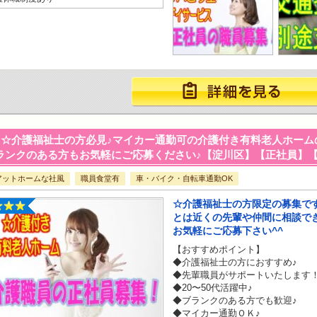
☆介護福祉士の方必見♪マイカー通勤可の介護付き有料老人ホームの
ランクのある方もお気軽にご応募ください♪【淀川区】【正社員】【ID：134
アットホームな社風
職員食堂有
車・バイク・自転車通勤OK
☆介護福祉士の方限定の募集です
とは近くの先輩や仲間に相談でき
お気軽にご応募下さい^^
【おすすめポイント】
◆介護福祉士の方におすすめ♪
◆先輩職員がサポートいたします
◆20〜50代活躍中♪
◆ブランクのある方でも歓迎♪
◆マイカー通勤ＯＫ♪