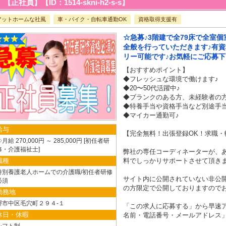
【正社員】【ID：1514-skni-h2-s-s】
アットホームな社風
車・バイク・自転車通勤OK
資格取得支援有
☆急募♪3階建で全79床で全室
全般を行っていただきます♪有
リー可能です♪お気軽にご応募下
【おすすめポイント】
◆フレッシュな環境で働けます♪
◆20〜50代活躍中♪
◆ブランクのある方、未経験者の方･
◆特養手当や資格手当など別途手当
◆マイカー通勤可♪
給与
【完全無料！出張登録OK！求職・
月給 270,000円 ～ 285,000円
初任者研
修・介護福祉士
弊社の専任コーディネーターが、
職種
料でしっかりサポートさせて頂き
特別養護老人ホームでの介護職/初任者研修
サイト内に公開されていない非公
必須
の方限定で公開しておりますので
勤務地
堺市中区毛穴町２９４-１
「この求人に応募する」から早速ア
休日・休暇
名前・電話番号・メールアドレス」