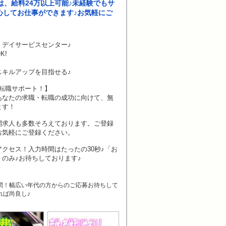
は、給料24万以上可能♪未経験でもサ
心してお仕事ができます♪お気軽にご
）デイサービスセンター♪
K!
スキルアップを目指せる♪
転職サポート！】
あなたの求職・転職の成功に向けて、無
ます！
開求人も多数そろえております。ご登録
お気軽にご登録ください。
クセス！入力時間はたったの30秒♪「お
のみ♪お待ちしております♪
問！幅広い年代の方からのご応募お待ちして
れば尚良し♪