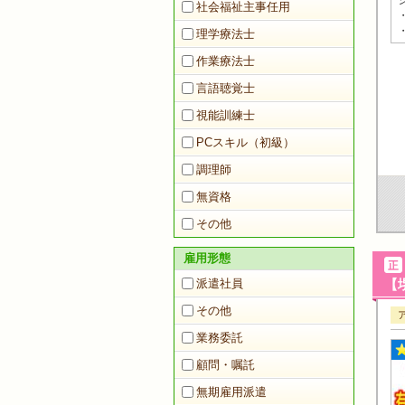
社会福祉主事任用
理学療法士
作業療法士
言語聴覚士
視能訓練士
PCスキル（初級）
調理師
無資格
その他
雇用形態
派遣社員
【堺
その他
業務委託
顧問・嘱託
無期雇用派遣