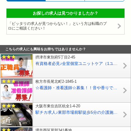
お探しの求人は見つかりましたか？
「ピッタリの求人が見つからない！」という方は転職のプ
ロにご相談ください！
こちらの求人にも興味をお持ちではありませんか？
摂津市東別府5丁目2-45
有資格者必見♪全室個室ユニットケア（1ユニット8名程度のグループ）の特別養護老人ホームの介護職で正社員の募集です♪【高槻市】【正社員】【ID：1516-tkt-h2-s-s】
枚方市長尾北町2-1845-1
☆看護師・准看護師☆募集！！音や香りで癒しの空間☆アットホームな介護老人保健施設で働きませんか？パート勤務可能です！お気軽にお問合せください！【枚方市】【正社員】【ID：1380-hk-kg-s-s】
大阪市東住吉区杭全1-4-20
駅チカ求人♪東部市場前駅徒歩5分の介護施設♪年収350万以上可能♪業界最大級の処遇改善手当金60万円支給♪【正】【東住吉区】【ID：1050-oh-kf-f-s-03d】
堺市西区草部341番地