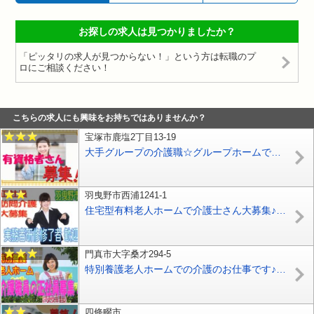
お探しの求人は見つかりましたか？
「ピッタリの求人が見つからない！」という方は転職のプ
ロにご相談ください！
こちらの求人にも興味をお持ちではありませんか？
宝塚市鹿塩2丁目13-19
大手グループの介護職☆グループホームでのお仕事です！！技術と経験を積んで頂けます！！気軽にご応募下さい^^【宝塚市】【正社員】【ID：1617-taka-h2-s-s】
羽曳野市西浦1241-1
住宅型有料老人ホームで介護士さん大募集♪有資格者限定☆研修期間で安心就労♪マイカー通勤OK♪お気軽にご応募下さい^^【羽曳野市】【正社員】【ID：1191-hb-h1-s-s】
門真市大字桑才294-5
特別養護老人ホームでの介護のお仕事です♪資格取得支援制度あり♪無資格の方や未経験の方もお気軽にご応募ください♪介護福祉士の方は更に手当を支給♪【門真市】【正社員】【ID：1284a-kad-h4-s-s】
四條畷市