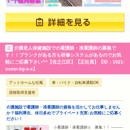
介護老人保健施設での看護師・准看護師の募集で
正
す！！ブランクがある方も研修システムがあるのでお気
軽にご応募下さい^^【住之江区】【正社員】【ID：1021-
osmn-kg-s-s】
アットホームな社風
車・バイク・自転車通勤OK
資格取得支援有
介護施設で看護師・准看護師の資格を活かしてお仕事しません
か？福利厚生、休日多めでプライベート充実♪お気軽にご応募く
ださい！
☆看護師・准看護師☆ 募集！！ ----------