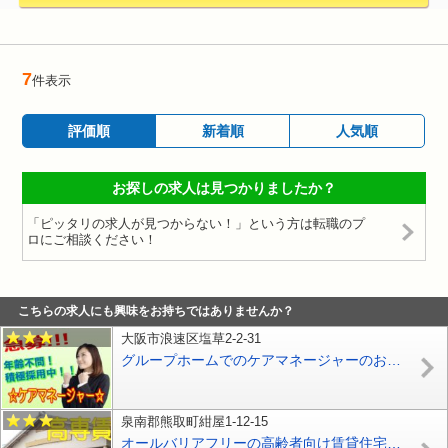
7
件表示
評価順
新着順
人気順
お探しの求人は見つかりましたか？
「ピッタリの求人が見つからない！」という方は転職のプ
ロにご相談ください！
こちらの求人にも興味をお持ちではありませんか？
大阪市浪速区塩草2-2-31
グループホームでのケアマネージャーのお仕事です♪夜勤なし♪資格をお持ちの方は必見！お気軽にご応募ください♪【大阪市港区】【パート社員】【ID：1535-om-km-p-s】
泉南郡熊取町紺屋1-12-15
オールバリアフリーの高齢者向け賃貸住宅で介護のお仕事♪初任者研修をお持ちのパートさん大募集♪経験不問♪夜勤勤務あり♪【泉南郡熊取町紺屋】【パート社員】【ID：1215-sng-h2-p-s】