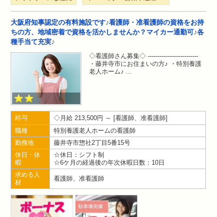
大阪府知事認定の有料施設です♪看護師・准看護師の資格をお持
ちの方、地域密着で資格を活かしませんか？マイカー通勤可♪各
種手当て充実♪
◇看護師さん募集◇ --------------------------
・藤井寺市にお住まいの方♪ ・特別養護
老人ホーム♪
給与
月給 213,500円 ～
看護師、准看護師
職種
特別養護老人ホームの看護師
勤務地
藤井寺市惣社2丁目5番15号
休日・休
☆休日：シフト制
暇
☆6ケ月の経過後の年次休暇日数：10日
求める人
看護師、准看護師
材