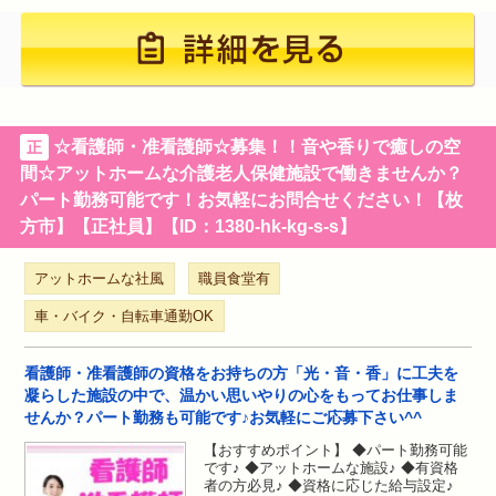
☆看護師・准看護師☆募集！！音や香りで癒しの空
正
間☆アットホームな介護老人保健施設で働きませんか？
パート勤務可能です！お気軽にお問合せください！【枚
方市】【正社員】【ID：1380-hk-kg-s-s】
アットホームな社風
職員食堂有
車・バイク・自転車通勤OK
看護師・准看護師の資格をお持ちの方「光・音・香」に工夫を
凝らした施設の中で、温かい思いやりの心をもってお仕事しま
せんか？パート勤務も可能です♪お気軽にご応募下さい^^
【おすすめポイント】 ◆パート勤務可能
です♪ ◆アットホームな施設♪ ◆有資格
者の方必見♪ ◆資格に応じた給与設定♪