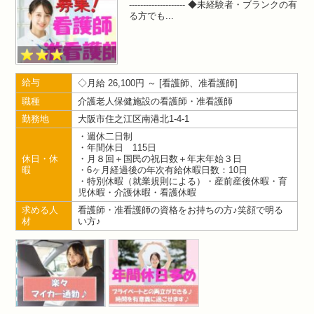
-------------------- ◆未経験者・ブランクの有
る方でも
給与
月給 26,100円 ～
看護師、准看護師
職種
介護老人保健施設の看護師・准看護師
勤務地
大阪市住之江区南港北1-4-1
・週休二日制
・年間休日 115日
休日・休
・月８回＋国民の祝日数＋年末年始３日
暇
・6ヶ月経過後の年次有給休暇日数：10日
・特別休暇（就業規則による）・産前産後休暇・育
児休暇・介護休暇・看護休暇
求める人
看護師・准看護師の資格をお持ちの方♪笑顔で明る
材
い方♪