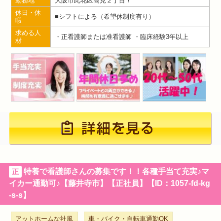
勤務地
大阪市此花区高見２丁目７
休日・休
■シフトによる（希望休制度有り）
暇
求める人
・正看護師または准看護師 ・臨床経験3年以上
材
特養で看護師さんの募集です！！各種手当て充実♪マ
正
イカー通勤可♪【藤井寺市】【正社員】【ID：1057-fd-kg
-s-s】
アットホームな社風
車・バイク・自転車通勤OK