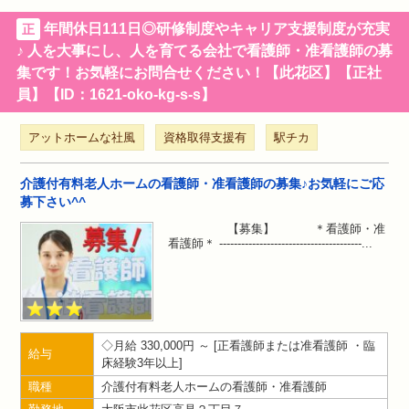
年間休日111日◎研修制度やキャリア支援制度が充実
正
♪ 人を大事にし、人を育てる会社で看護師・准看護師の募
集です！お気軽にお問合せください！【此花区】【正社
員】【ID：1621-oko-kg-s-s】
アットホームな社風
資格取得支援有
駅チカ
介護付有料老人ホームの看護師・准看護師の募集♪お気軽にご応
募下さい^^
【募集】 ＊看護師・准
看護師＊ ---------------------------------------
月給 330,000円 ～
正看護師または准看護師 ・臨
給与
床経験3年以上
職種
介護付有料老人ホームの看護師・准看護師