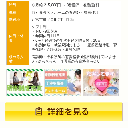
給与
月給 215,000円 ～
看護師・准看護師
職種
特別養護老人ホームの看護師・准看護師
勤務地
西宮市樋ノ口町2丁目1-35
シフト制
・月8〜9回休み
休日・休
・年間休日111日
暇
・6ヶ月経過後の年次有給休暇日数：10日
・特別休暇（就業規則による）・産前産後休暇・育
児休暇・介護休暇・看護休暇
求める人
看護師・准看護師の有資格者 (臨床経験は問いませ
材
ん) ※もちろん、介護系の有資格者もOK