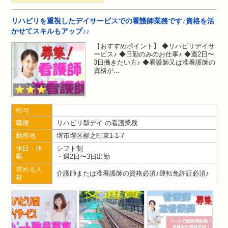
リハビリを重視したデイサービスでの看護師業務です♪資格を活
かせてスキルもアップ♪♪
【おすすめポイント】 ◆リハビリデイサ
ービス♪ ◆日勤のみのお仕事♪ ◆週2日〜
3日働きたい方♪ ◆看護師又は准看護師の
資格が
給与
職種
リハビリ型デイ の看護業務
勤務地
堺市堺区柳之町東1-1-7
休日・休
シフト制
暇
・週2日〜3日出勤
求める人
介護師または准看護師の資格必須♪運転免許証必須♪
材