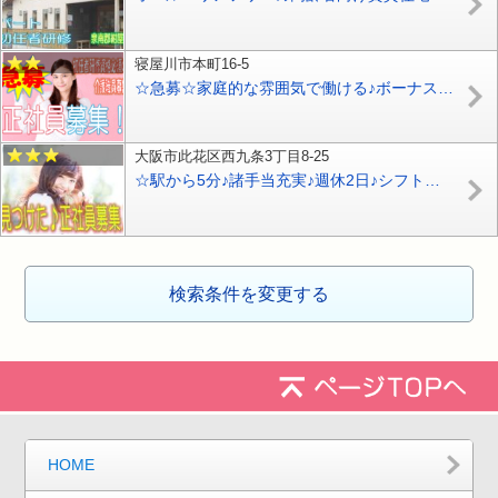
寝屋川市本町16-5
☆急募☆家庭的な雰囲気で働ける♪ボーナスあり年2回あり♪有資格者の方限定のグループホームで介護業務のお仕事♪【寝屋川市】【正社員】【ID：1507-ney-h4-s-s-02】
大阪市此花区西九条3丁目8-25
☆駅から5分♪諸手当充実♪週休2日♪シフト相談可♪医療法人母体のグループホームで正社員で介護のお仕事♪プライベート充実♪おススメ♪女性活躍中♪【大阪市此花区】【正社員】【ID：1539-oko-h2-s-s】
検索条件を変更する
HOME