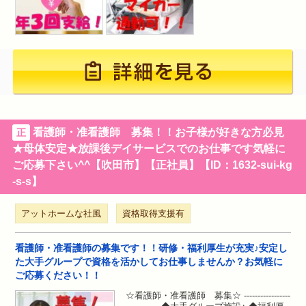
看護師・准看護師 募集！！お子様が好きな方必見
正
★母体安定★放課後デイサービスでのお仕事です気軽に
ご応募下さい^^【吹田市】【正社員】【ID：1632-sui-kg
-s-s】
アットホームな社風
資格取得支援有
看護師・准看護師の募集です！！研修・福利厚生が充実♪安定し
た大手グループで資格を活かしてお仕事しませんか？お気軽に
ご応募ください！！
☆看護師・准看護師 募集☆ -----------------