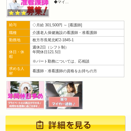
◆マイ
給与
月給 301,500円 ～
看護師
職種
介護老人保健施設の看護師・准看護師
勤務地
枚方市長尾北町2-1845-1
週休2日（シフト制）
休日・休
年間休日121.5日
暇
※パート勤務については、応相談
求める人
看護師・准看護師の資格をお持ちの方
材