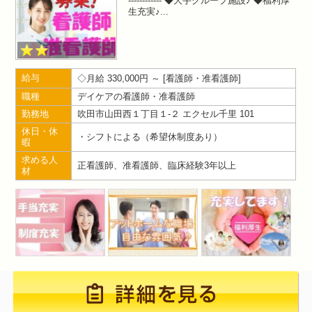
------------ ◆大手グループ施設♪ ◆福利厚
生充実♪
給与
月給 330,000円 ～
看護師・准看護師
職種
デイケアの看護師・准看護師
勤務地
吹田市山田西１丁目１-２ エクセル千里 101
休日・休
・シフトによる（希望休制度あり）
暇
求める人
正看護師、准看護師、臨床経験3年以上
材