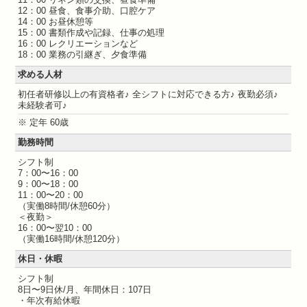
12：00 昼食、食事介助、口腔ケア
14：00 お昼休憩等
15：00 書類作成や記録、仕事の処理
16：00 レクリエーションなど
18：00 業務の引継ぎ、夕食準備
求める人材
初任者研修以上の有資格者♪ 全シフトに対応できる方♪ 夜勤必須♪
未経験者可♪
※ 定年 60歳
勤務時間
シフト制
7：00〜16：00
9：00〜18：00
11：00〜20：00
（実働8時間/休憩60分）
＜夜勤＞
16：00〜翌10：00
（実働16時間/休憩120分）
休日・休暇
シフト制
8日〜9日休/月、年間休日：107日
・年次有給休暇