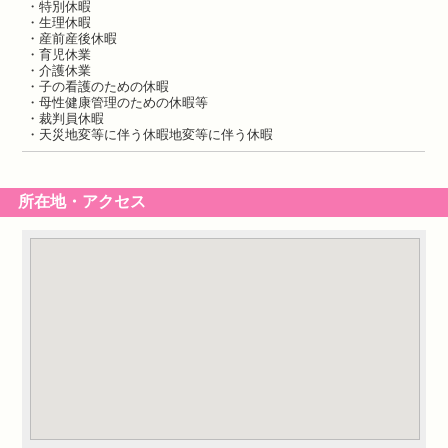
・特別休暇
・生理休暇
・産前産後休暇
・育児休業
・介護休業
・子の看護のための休暇
・母性健康管理のための休暇等
・裁判員休暇
・天災地変等に伴う休暇地変等に伴う休暇
所在地・アクセス