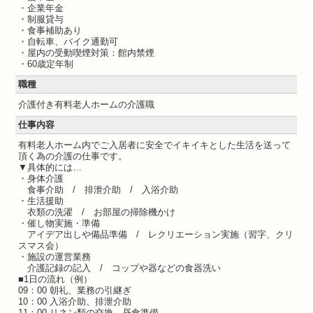
・企業年金
・制服貸与
・食事補助あり
・自転車、バイク通勤可
・屋内の受動喫煙対策：館内禁煙
・60歳定年制
職種
介護付き有料老人ホームの介護職
仕事内容
有料老人ホーム内でご入居者に安全でイキイキとした生活を送って
頂く為の介護の仕事です。
▼具体的には…
・身体介護
食事介助 / 排泄介助 / 入浴介助
・生活援助
衣類の洗濯 / お部屋の掃除機かけ
・催し物実施・準備
アイデア出しや備品準備 / レクリエーション実施（習字、クリ
スマス会）
・施設の運営業務
介護記録の記入 / コップや器などの食器洗い
■1日の流れ（例）
09：00 朝礼、業務の引継ぎ
10：00 入浴介助、排泄介助
11：00 リネン類の交換、昼食準備