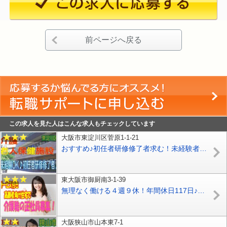
前ページへ戻る
この求人を見た人はこんな求人もチェックしています
大阪市東淀川区菅原1-1-21
おすすめ♪初任者研修修了者求む！未経験者歓迎です♪医療法人が経営する介護老人保健施設☆医療機関も充実♪【東淀川区】【正社員】【ID：1203-ohy-h2-s-s】
東大阪市御厨南3-1-39
無理なく働ける４週９休！年間休日117日♪サ高住での介護職員大募集！介護福祉士必見♪資格取得支援制度あり♪お気軽にご応募下さい^^【東大阪市】【正社員】【ID：1259-ho-kf-s-s】
大阪狭山市山本東7-1