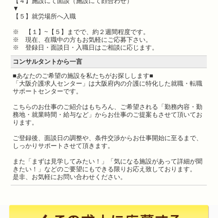
【４】施設にて面談（施設にて顔合わせ）
▼
【５】就労場所へ入職
※ 【１】~【５】までで、約２週間程度です。
※ 現在、在職中の方もお気軽にご応募下さい。
※ 登録日・面談日・入職日はご相談に応じます。
コンサルタントから一言
■あなたのご希望の施設を私たちがお探しします■
「大阪介護求人センター」は大阪府内の介護に特化した就職・転職
サポートセンターです。
こちらのお仕事のご紹介はもちろん、ご希望される「勤務内容・勤
務地・就業時間・給与など」からお仕事のご提案もさせて頂いてお
ります。
ご登録後、面談日の調整や、条件交渉からお仕事開始に至るまで、
しっかりサポートさせて頂きます。
また「まずは見学してみたい！」「気になる施設があって詳細が聞
きたい！」などのご要望にもできる限りお応え致しております。
是非、お気軽にお問い合わせください。