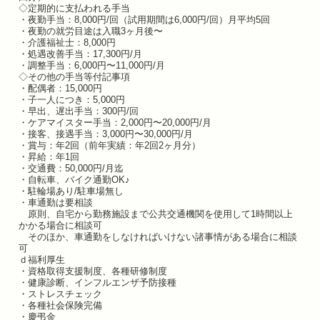
◇定期的に支払われる手当
・夜勤手当：8,000円/回（試用期間は6,000円/回）月平均5回
・夜勤の就労目途は入職3ヶ月後〜
・介護福祉士：8,000円
・処遇改善手当：17,300円/月
・調整手当：6,000円〜11,000円/月
◇その他の手当等付記事項
・配偶者：15,000円
・子一人につき：5,000円
・早出、遅出手当：300円/回
・ケアマイスター手当：2,000円〜20,000円/月
・接客、接遇手当：3,000円〜30,000円/月
・賞与：年2回（前年実績：年2回2ヶ月分）
・昇給：年1回
・交通費：50,000円/月迄
・自転車、バイク通勤OK♪
・駐輪場あり/駐車場無し
・車通勤は要相談
原則、自宅から勤務施設まで公共交通機関を使用して1時間以上
かかる場合に相談可
そのほか、車通勤をしなければいけない諸事情がある場合に相談
可
ｄ福利厚生
・資格取得支援制度、各種研修制度
・健康診断、インフルエンザ予防接種
・ストレスチェック
・各種社会保険完備
・慶弔金