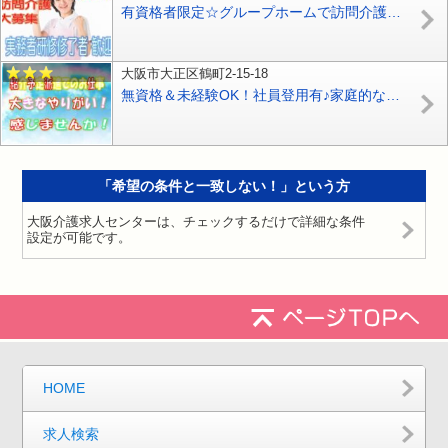
有資格者限定☆グループホームで訪問介護のお仕事♪研修期間で安心就労♪マイカー通勤OK♪お気軽にご応募下さい^^【狭山市】【正社員】【ID：1193-sya-h3-s-s】
大阪市大正区鶴町2-15-18
無資格＆未経験OK！社員登用有♪家庭的な雰囲気を重視した介護老人保健施設です【大正区】【紹介予定派遣】【ID：1105-ots-n0-h-syh】
「希望の条件と一致しない！」という方
大阪介護求人センターは、チェックするだけで詳細な条件
設定が可能です。
HOME
求人検索