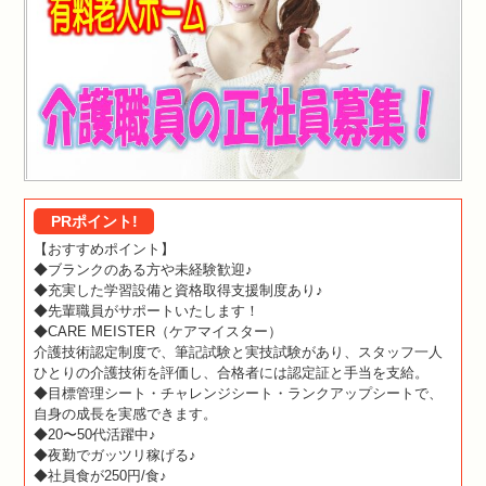
PRポイント!
【おすすめポイント】
◆ブランクのある方や未経験歓迎♪
◆充実した学習設備と資格取得支援制度あり♪
◆先輩職員がサポートいたします！
◆CARE MEISTER（ケアマイスター）
介護技術認定制度で、筆記試験と実技試験があり、スタッフ一人
ひとりの介護技術を評価し、合格者には認定証と手当を支給。
◆目標管理シート・チャレンジシート・ランクアップシートで、
自身の成長を実感できます。
◆20〜50代活躍中♪
◆夜勤でガッツリ稼げる♪
◆社員食が250円/食♪