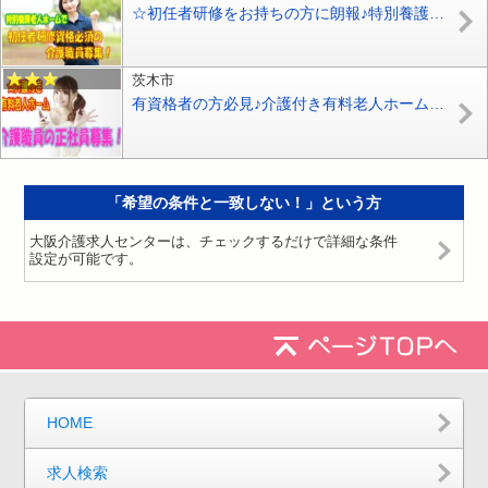
☆初任者研修をお持ちの方に朗報♪特別養護老人ホームでの介護職員募集♪ボーナス年平均3.8ヶ月あり♪お気軽にご応募ください♪【名古屋市西区】【正社員】【ID：3701-nag-ni-h2-s-s】
茨木市
有資格者の方必見♪介護付き有料老人ホームで介護職員の募集♪初任者研修をお持ちの方なら応募OK♪【茨木市】【正社員】【ID：1715-ib-h2-s-s】
「希望の条件と一致しない！」という方
大阪介護求人センターは、チェックするだけで詳細な条件
設定が可能です。
HOME
求人検索