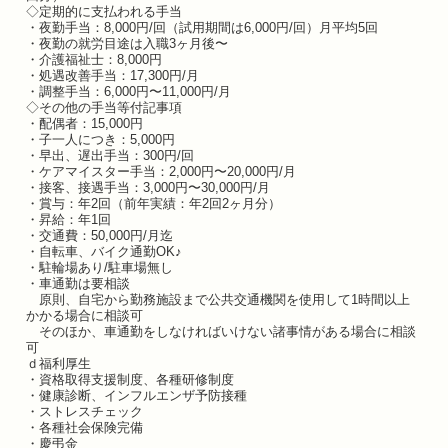
◇定期的に支払われる手当
・夜勤手当：8,000円/回（試用期間は6,000円/回）月平均5回
・夜勤の就労目途は入職3ヶ月後〜
・介護福祉士：8,000円
・処遇改善手当：17,300円/月
・調整手当：6,000円〜11,000円/月
◇その他の手当等付記事項
・配偶者：15,000円
・子一人につき：5,000円
・早出、遅出手当：300円/回
・ケアマイスター手当：2,000円〜20,000円/月
・接客、接遇手当：3,000円〜30,000円/月
・賞与：年2回（前年実績：年2回2ヶ月分）
・昇給：年1回
・交通費：50,000円/月迄
・自転車、バイク通勤OK♪
・駐輪場あり/駐車場無し
・車通勤は要相談
原則、自宅から勤務施設まで公共交通機関を使用して1時間以上
かかる場合に相談可
そのほか、車通勤をしなければいけない諸事情がある場合に相談
可
ｄ福利厚生
・資格取得支援制度、各種研修制度
・健康診断、インフルエンザ予防接種
・ストレスチェック
・各種社会保険完備
・慶弔金