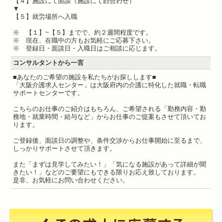
【４】施設にて面談（施設にて顔合わせ）
▼
【５】就労場所へ入職
※ 【１】~【５】までで、約２週間程度です。
※ 現在、在職中の方もお気軽にご応募下さい。
※ 登録日・面談日・入職日はご相談に応じます。
コンサルタントから一言
■あなたのご希望の施設を私たちがお探しします■
「大阪介護求人センター」は大阪府内の介護に特化した就職・転職
サポートセンターです。
こちらのお仕事のご紹介はもちろん、ご希望される「勤務内容・勤
務地・就業時間・給与など」からお仕事のご提案もさせて頂いてお
ります。
ご登録後、面談日の調整や、条件交渉からお仕事開始に至るまで、
しっかりサポートさせて頂きます。
また「まずは見学してみたい！」「気になる施設があって詳細が聞
きたい！」などのご要望にもできる限りお応え致しております。
是非、お気軽にお問い合わせください。