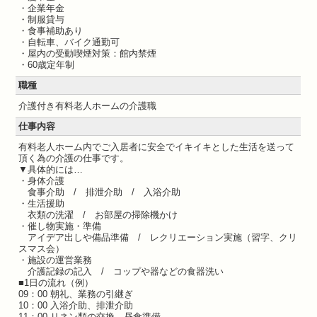
・企業年金
・制服貸与
・食事補助あり
・自転車、バイク通勤可
・屋内の受動喫煙対策：館内禁煙
・60歳定年制
職種
介護付き有料老人ホームの介護職
仕事内容
有料老人ホーム内でご入居者に安全でイキイキとした生活を送って
頂く為の介護の仕事です。
▼具体的には…
・身体介護
食事介助 / 排泄介助 / 入浴介助
・生活援助
衣類の洗濯 / お部屋の掃除機かけ
・催し物実施・準備
アイデア出しや備品準備 / レクリエーション実施（習字、クリ
スマス会）
・施設の運営業務
介護記録の記入 / コップや器などの食器洗い
■1日の流れ（例）
09：00 朝礼、業務の引継ぎ
10：00 入浴介助、排泄介助
11：00 リネン類の交換、昼食準備