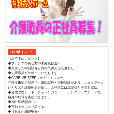
PRポイント!
【おすすめポイント】
◆ブランクのある方や未経験歓迎♪
◆充実した学習設備と資格取得支援制度あり♪
◆先輩職員がサポートいたします！
◆CARE MEISTER（ケアマイスター）
介護技術認定制度で、筆記試験と実技試験があり、スタッフ一人
ひとりの介護技術を評価し、合格者には認定証と手当を支給。
◆目標管理シート・チャレンジシート・ランクアップシートで、
自身の成長を実感できます。
◆20〜50代活躍中♪
◆夜勤でガッツリ稼げる♪
◆社員食が250円/食♪