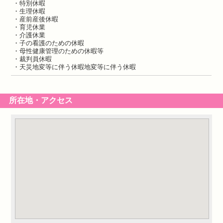
・特別休暇
・生理休暇
・産前産後休暇
・育児休業
・介護休業
・子の看護のための休暇
・母性健康管理のための休暇等
・裁判員休暇
・天災地変等に伴う休暇地変等に伴う休暇
所在地・アクセス