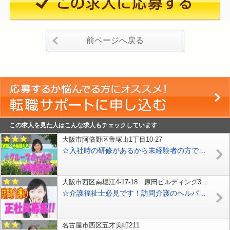
前ページへ戻る
この求人を見た人はこんな求人もチェックしています
大阪市阿倍野区帝塚山1丁目10-27
☆入社時の研修があるから未経験者の方でも安心♪マイカー通勤可のグループホームのお仕事です♪お気軽にご応募ください♪【東淀川区】【パート社員】【ID：1350-oa-n0-p-s】
大阪市西区南堀江4-17-18 原田ビルディング310号
☆介護福祉士必見です！訪問介護のヘルパーさん大募集♪大阪市西区の利用者様宅へ訪問しての介護業務♪生活リズムに合わせた働き方が出来るシフト制の勤務♪【大阪市西区】【正社員】【ID：1472-oni-kf-s-s】
名古屋市西区五才美町211