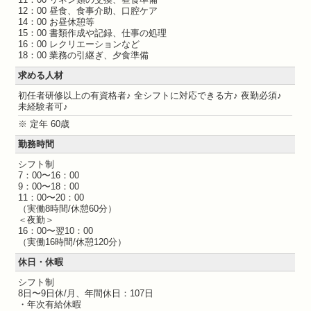
12：00 昼食、食事介助、口腔ケア
14：00 お昼休憩等
15：00 書類作成や記録、仕事の処理
16：00 レクリエーションなど
18：00 業務の引継ぎ、夕食準備
求める人材
初任者研修以上の有資格者♪ 全シフトに対応できる方♪ 夜勤必須♪
未経験者可♪
※ 定年 60歳
勤務時間
シフト制
7：00〜16：00
9：00〜18：00
11：00〜20：00
（実働8時間/休憩60分）
＜夜勤＞
16：00〜翌10：00
（実働16時間/休憩120分）
休日・休暇
シフト制
8日〜9日休/月、年間休日：107日
・年次有給休暇