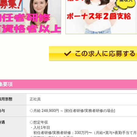
集要項
雇用形態
正社員
給与
月給 248,900円 ～
初任者研修/実務者研修の場合
待遇
◇想定年収
・入社1年目
初任者研修/実務者研修：330万円〜（月給+賞与+夜勤手当て月