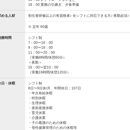
18：00 業務の引継ぎ、夕食準備
求める人材
初任者研修以上の有資格者♪ 全シフトに対応できる方♪ 夜勤必須♪
※ 定年 60歳
勤務時間
シフト制
7：00〜16：00
9：00〜18：00
11：00〜20：00
（実働8時間/休憩60分）
＜夜勤＞
16：00〜翌10：00
（実働16時間/休憩120分）
休日・休暇
シフト制
8日〜9日休/月、年間休日：107日
・年次有給休暇
・特別休暇
・生理休暇
・産前産後休暇
・育児休業
・介護休業
・子の看護のための休暇
・母性健康管理のための休暇等