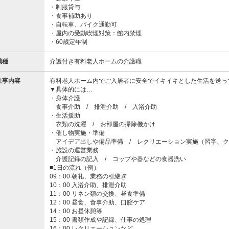
・制服貸与
・食事補助あり
・自転車、バイク通勤可
・屋内の受動喫煙対策：館内禁煙
・60歳定年制
職種
介護付き有料老人ホームの介護職
仕事内容
有料老人ホーム内でご入居者に安全でイキイキとした生活を送っ
▼具体的には…
・身体介護
食事介助 / 排泄介助 / 入浴介助
・生活援助
衣類の洗濯 / お部屋の掃除機かけ
・催し物実施・準備
アイデア出しや備品準備 / レクリエーション実施（習字、ク
・施設の運営業務
介護記録の記入 / コップや器などの食器洗い
■1日の流れ（例）
09：00 朝礼、業務の引継ぎ
10：00 入浴介助、排泄介助
11：00 リネン類の交換、昼食準備
12：00 昼食、食事介助、口腔ケア
14：00 お昼休憩等
15：00 書類作成や記録、仕事の処理
16：00 レクリエーションなど