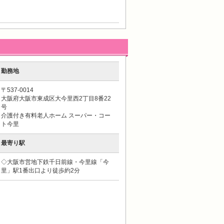
勤務地
〒537-0014
大阪府大阪市東成区大今里西2丁目8番22
号
介護付き有料老人ホーム スーパー・コー
ト今里
最寄り駅
◇大阪市営地下鉄千日前線・今里線「今
里」駅1番出口より徒歩約2分