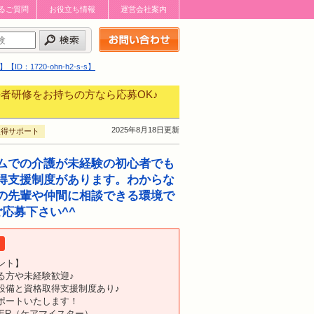
るご質問
お役立ち情報
運営会社案内
お問い合わせはこちら
720-ohn-h2-s-s】
者研修をお持ちの方なら応募OK♪
2025年8月18日更新
取得サポート
ムでの介護が未経験の初心者でも
得支援制度があります。わからな
の先輩や仲間に相談できる環境で
応募下さい^^
ント】
る方や未経験歓迎♪
設備と資格取得支援制度あり♪
ポートいたします！
STER（ケアマイスター）