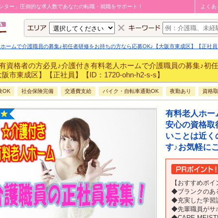
ンター」圧倒的な求人数であなたの転職・就職をサポート！
よくあ
ームで介護職員の募集♪初任者研修をお持ちの方なら応募OK♪【大阪市東成区】【正社員】【ID：1
有資格者の方必見♪介護付き有料老人ホームで介護職員の募集♪初任
阪市東成区】【正社員】【ID：1720-ohn-h2-s-s】
験OK
社会保険完備
交通費支給
バイク・自転車通勤OK
夜勤あり
資格
有料老人ホー
安心の資格取
いことは近く
す♪お気軽にご
【おすすめポイ
◆ブランクのあ
◆充実した学習
◆先輩職員がサ
◆CARE MEI