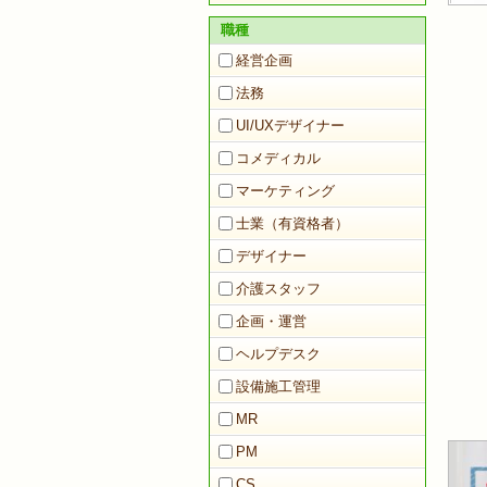
職種
経営企画
法務
UI/UXデザイナー
コメディカル
マーケティング
士業（有資格者）
デザイナー
介護スタッフ
企画・運営
ヘルプデスク
設備施工管理
MR
PM
CS