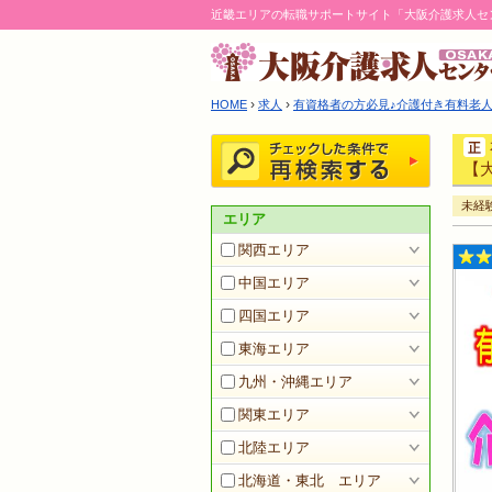
近畿エリアの転職サポートサイト「大阪介護求人セ
›
›
HOME
求人
有資格者の方必見♪介護付き有料老人ホ
【大
未経
エリア
関西エリア
中国エリア
四国エリア
東海エリア
九州・沖縄エリア
関東エリア
北陸エリア
北海道・東北 エリア