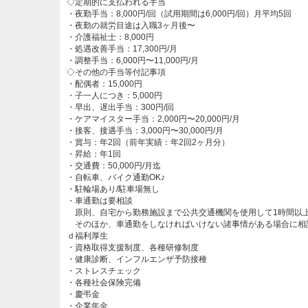
◇定期的に支払われる手当
・夜勤手当：8,000円/回（試用期間は6,000円/回）月平均5回
・夜勤の就労目途は入職3ヶ月後〜
・介護福祉士：8,000円
・処遇改善手当：17,300円/月
・調整手当：6,000円〜11,000円/月
◇その他の手当等付記事項
・配偶者：15,000円
・子一人につき：5,000円
・早出、遅出手当：300円/回
・ケアマイスター手当：2,000円〜20,000円/月
・接客、接遇手当：3,000円〜30,000円/月
・賞与：年2回（前年実績：年2回2ヶ月分）
・昇給：年1回
・交通費：50,000円/月迄
・自転車、バイク通勤OK♪
・駐輪場あり/駐車場無し
・車通勤は要相談
原則、自宅から勤務施設まで公共交通機関を使用して1時間以
そのほか、車通勤をしなければいけない諸事情がある場合に相
ｄ福利厚生
・資格取得支援制度、各種研修制度
・健康診断、インフルエンザ予防接種
・ストレスチェック
・各種社会保険完備
・慶弔金
・企業年金