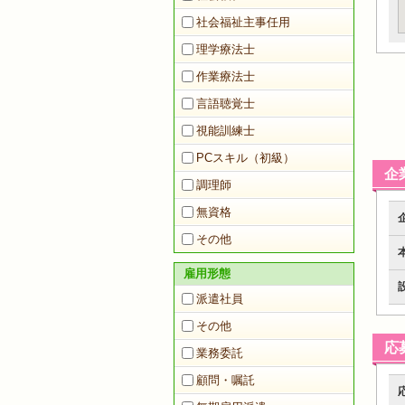
社会福祉主事任用
理学療法士
作業療法士
言語聴覚士
視能訓練士
PCスキル（初級）
企
調理師
無資格
その他
雇用形態
派遣社員
その他
応
業務委託
顧問・嘱託