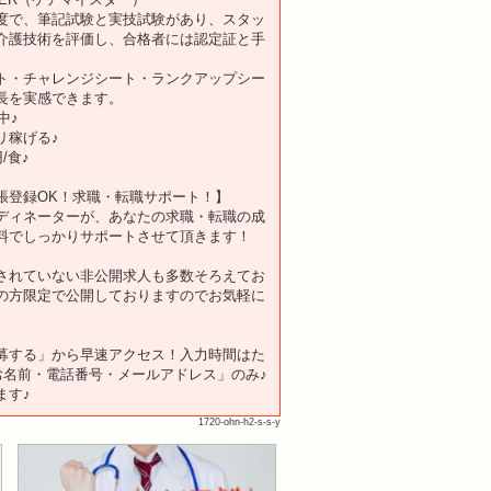
度で、筆記試験と実技試験があり、スタッ
介護技術を評価し、合格者には認定証と手
ト・チャレンジシート・ランクアップシー
長を実感できます。
中♪
リ稼げる♪
/食♪
張登録OK！求職・転職サポート！】
ディネーターが、あなたの求職・転職の成
料でしっかりサポートさせて頂きます！
されていない非公開求人も多数そろえてお
の方限定で公開しておりますのでお気軽に
。
募する」から早速アクセス！入力時間はた
「お名前・電話番号・メールアドレス」のみ♪
ます♪
1720-ohn-h2-s-s-y