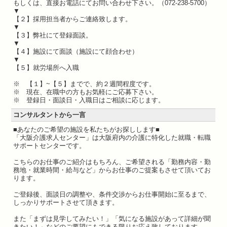
もしくは、直接お電話にてお問い合わせ下さい。（072-238-5700）
▼
【２】採用担当者からご連絡致します。
▼
【３】弊社にて登録面談。
▼
【４】施設にて面談（施設にて顔合わせ）
▼
【５】就労場所へ入職
※ 【１】~【５】までで、約２週間程度です。
※ 現在、在職中の方もお気軽にご応募下さい。
※ 登録日・面談日・入職日はご相談に応じます。
コンサルタントから一言
■あなたのご希望の施設を私たちがお探しします■
「大阪介護求人センター」は大阪府内の介護に特化した就職・転職
サポートセンターです。
こちらのお仕事のご紹介はもちろん、ご希望される「勤務内容・勤
務地・就業時間・給与など」からお仕事のご提案もさせて頂いてお
ります。
ご登録後、面談日の調整や、条件交渉からお仕事開始に至るまで、
しっかりサポートさせて頂きます。
また「まずは見学してみたい！」「気になる施設があって詳細が聞
きたい！」などのご要望にもできる限りお応え致しております。