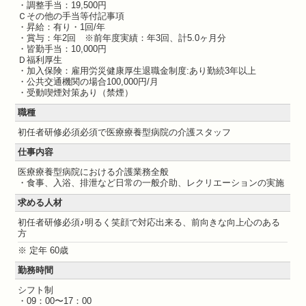
・調整手当：19,500円
Ｃその他の手当等付記事項
・昇給：有り・1回/年
・賞与：年2回 ※前年度実績：年3回、計5.0ヶ月分
・皆勤手当：10,000円
Ｄ福利厚生
・加入保険：雇用労災健康厚生退職金制度:あり勤続3年以上
・公共交通機関の場合100,000円/月
・受動喫煙対策あり（禁煙）
職種
初任者研修必須必須で医療療養型病院の介護スタッフ
仕事内容
医療療養型病院における介護業務全般
・食事、入浴、排泄など日常の一般介助、レクリエーションの実施
求める人材
初任者研修必須♪明るく笑顔で対応出来る、前向きな向上心のある
方
※ 定年 60歳
勤務時間
シフト制
・09：00〜17：00