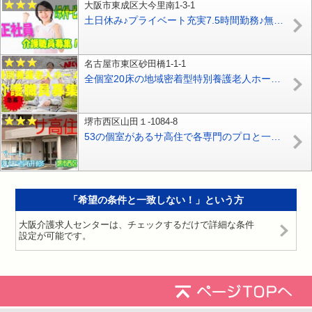
大阪市東成区大今里南1-3-1
土日休み♪プライベート充実7.5時間勤務♪無資格OK♪月給21万以上可能☆資格支援制度充実♪【大阪市東成区】【正社員】【ID：1075-ohn-n1-s-s】
名古屋市東区砂田橋1-1-1
全個室20床の地域密着型特別養護老人ホーム☆★正社員の介護スタッフ募集★☆年2回ボーナスあり‼年平均3ヶ月分♪お気軽にご応募ください♪【名古屋市東区】【正社員】【ID：3713-nag-hi-h2-s-s】
堺市西区山田１-1084-8
53の個室があるサ高住で各専門のプロと一緒に入居者様の生活を支えていくお仕事です♪安全性が高く、心地よい住環境♪パートさん大募集♪初任者研修資格をお持ちの方歓迎♪経験不問♪夜勤勤務でしっかり稼げます♪【堺市西区】【パート社員】【ID：1211-skni-h2-p-s】
「希望の条件と一致しない！」という方
大阪介護求人センターは、チェックするだけで詳細な条件
設定が可能です。