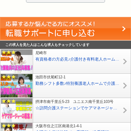
この求人を見た人はこんな求人もチェックしています
尼崎市
有資格者の方必見♪介護付き有料老人ホームで介護職員の募集♪初任者研修をお持ちの方なら応募OK♪【尼崎市】【正社員】【ID：1725-ama-h2-s-s】
池田市伏尾町12-1
勤務シフト多数♪特別養護老人ホームで介護職スタッフ募集♪無資格＆未経験OK！女性大歓迎です♪【池田市】【正社員】【ID：1125-ikd-n0-s-s】
摂津市南千里丘5-23 ユニエス南千里丘103号
☆訪問介護ステーションでケアマネージャーのお仕事♪介護支援専門員の有資格者必見!!ボーナス平均年4ヶ月以上あり♪【摂津市】【正社員】【ID：1427-setu-km-s-s】
大阪市住之江区南港北1-4-1