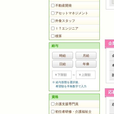
不動産開発
アセットマネジメント
外食スタッフ
ＩＴエンジニア
積算
企
給与
時給
月給
日給
年俸
～
給与形態を選択後、
希望額を半角数字で入力
応
資格
介護支援専門員
初任者研修・介護福祉士