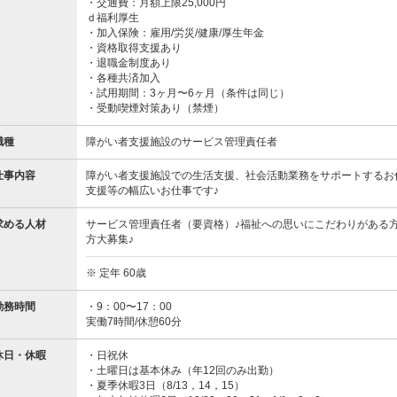
・交通費：月額上限25,000円
ｄ福利厚生
・加入保険：雇用/労災/健康/厚生年金
・資格取得支援あり
・退職金制度あり
・各種共済加入
・試用期間：3ヶ月〜6ヶ月（条件は同じ）
・受動喫煙対策あり（禁煙）
職種
障がい者支援施設のサービス管理責任者
仕事内容
障がい者支援施設での生活支援、社会活動業務をサポートするお
支援等の幅広いお仕事です♪
求める人材
サービス管理責任者（要資格）♪福祉への思いにこだわりがある
方大募集♪
※ 定年 60歳
勤務時間
・9：00〜17：00
実働7時間/休憩60分
休日・休暇
・日祝休
・土曜日は基本休み（年12回のみ出勤）
・夏季休暇3日（8/13，14，15）