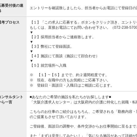
応募受付後の連
エントリーを確認致しましたら、担当者からお電話にて登録日の
絡
選考プロセス
【１】「この求人に応募する」ボタンをクリック頂き、エントリ
もしくは、直接お電話にてお問い合わせ下さい。（072-238-570
▼
【２】採用担当者からご連絡致します。
▼
【３】弊社にて登録面談。
▼
【４】施設にて面談（施設にて顔合わせ）
▼
【５】就労場所へ入職
※ 【１】~【５】までで、約２週間程度です。
※ 現在、在職中の方もお気軽にご応募下さい。
※ 登録日・面談日・入職日はご相談に応じます。
コンサルタント
■あなたのご希望の施設を私たちがお探しします■
から一言
「大阪介護求人センター」は大阪府内の介護に特化した就職・転
こちらのお仕事のご紹介はもちろん、ご希望される「勤務内容・
のご提案もさせて頂いております。
ご登録後、面談日の調整や、条件交渉からお仕事開始に至るまで
また「まずは見学してみたい！」「気になる施設があって詳細が