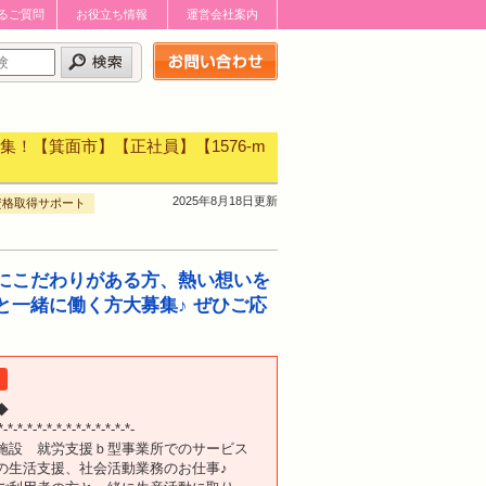
るご質問
お役立ち情報
運営会社案内
お問い合わせはこちら
！【箕面市】【正社員】【1576-m
2025年8月18日更新
資格取得サポート
にこだわりがある方、熱い想いを
と一緒に働く方大募集♪ ぜひご応
◆
*-*-*-*-*-*-*-*-*-*-*-*-*-*-
施設 就労支援ｂ型事業所でのサービス
生活支援、社会活動業務のお仕事♪