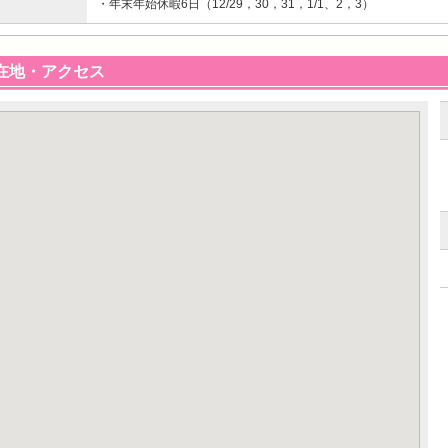
・年末年始休暇6日（12/29，30，31，1/1、2，3）
在地・アクセス