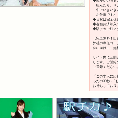
◆障がいのある
組んだり、リク
中でいきいきと
お仕事です♪
◆日祝は完全休
◆各種共済加入
◆駅チカで好ア
【完全無料！出
弊社の専任コー
功に向けて、無
サイト内に公開
ります。ご登録
ご登録ください
「この求人に応
ったの30秒♪
お待ちしており