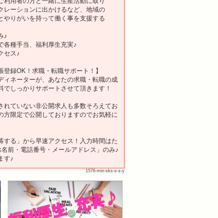
ご利用者の方と一緒に生産活動に取り
レーションに出かけるなど、地域の
やりがいを持って働く事を支援する
み♪
で各種手当、福利厚生充実♪
クセス♪
張登録OK！求職・転職サポート！】
ディネーターが、あなたの求職・転職の成
料でしっかりサポートさせて頂きます！
されていない非公開求人も多数そろえてお
の方限定で公開しておりますのでお気軽に
。
募する」から早速アクセス！入力時間はた
「お名前・電話番号・メールアドレス」のみ♪
ます♪
1576-min-sks-s-s-y