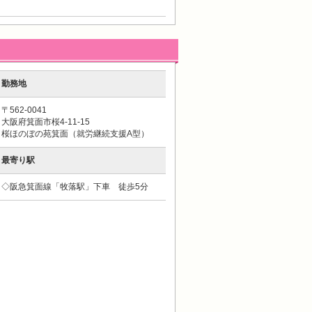
勤務地
〒562-0041
大阪府箕面市桜4-11-15
桜ほのぼの苑箕面（就労継続支援A型）
最寄り駅
◇阪急箕面線「牧落駅」下車 徒歩5分