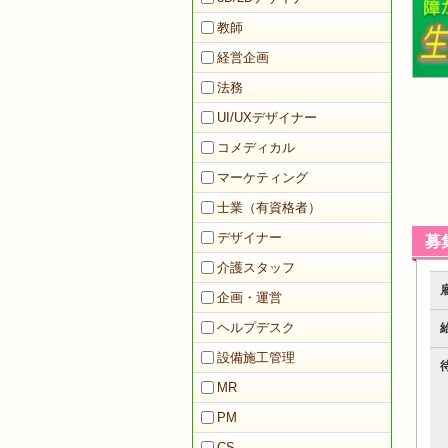
教師
経営企画
法務
UI/UXデザイナー
コメディカル
マーケティング
士業（有資格者）
デザイナー
募
介護スタッフ
企画・運営
ヘルプデスク
設備施工管理
MR
PM
CS