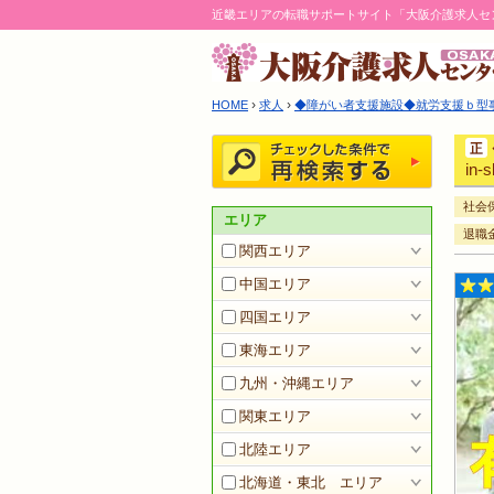
近畿エリアの転職サポートサイト「大阪介護求人セ
›
›
HOME
求人
◆障がい者支援施設◆就労支援ｂ型事業所
in-
社会
エリア
退職
関西エリア
中国エリア
四国エリア
東海エリア
九州・沖縄エリア
関東エリア
北陸エリア
北海道・東北 エリア