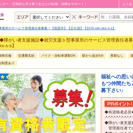
ンター」圧倒的な求人数であなたの転職・就職をサポート！
よくあ
のサービス管理責任者募集！【箕面市】【正社員】【1576-min-sks-s-s】
◆障がい者支援施設◆就労支援ｂ型事業所のサービス管理責任者募集
sks-s-s】
保険完備
交通費支給
バイク・自転車通勤OK
駅から徒歩5分
夜勤なし
金制度あり
福祉への思い
もつ仲間たち
募下さい♪
◆有資格者必見
-*-*-*-*-*-*-*-*-*-*-
◆障がい者支援
管理責任者での