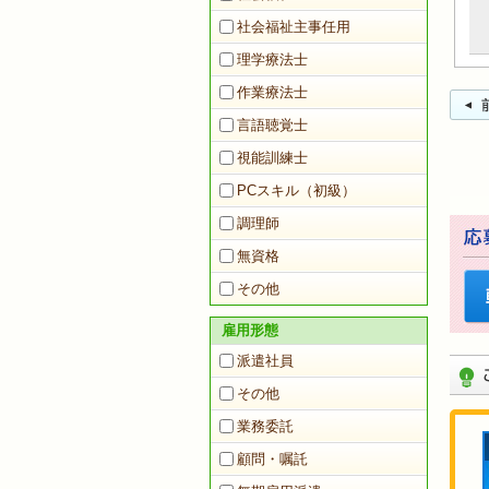
社会福祉主事任用
理学療法士
作業療法士
言語聴覚士
視能訓練士
PCスキル（初級）
調理師
無資格
その他
雇用形態
派遣社員
その他
業務委託
顧問・嘱託