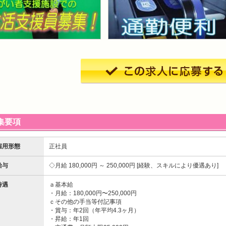
集要項
雇用形態
正社員
給与
月給 180,000円 ～ 250,000円
経験、スキルにより優遇あり
待遇
ａ基本給
・月給：180,000円〜250,000円
ｃその他の手当等付記事項
・賞与：年2回（年平均4.3ヶ月）
・昇給：年1回