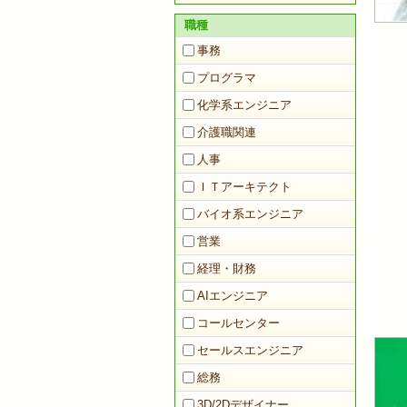
職種
事務
プログラマ
化学系エンジニア
介護職関連
人事
ＩＴアーキテクト
バイオ系エンジニア
営業
経理・財務
AIエンジニア
コールセンター
セールスエンジニア
総務
3D/2Dデザイナー