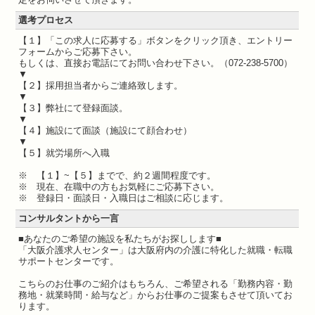
選考プロセス
【１】「この求人に応募する」ボタンをクリック頂き、エントリー
フォームからご応募下さい。
もしくは、直接お電話にてお問い合わせ下さい。（072-238-5700）
▼
【２】採用担当者からご連絡致します。
▼
【３】弊社にて登録面談。
▼
【４】施設にて面談（施設にて顔合わせ）
▼
【５】就労場所へ入職
※ 【１】~【５】までで、約２週間程度です。
※ 現在、在職中の方もお気軽にご応募下さい。
※ 登録日・面談日・入職日はご相談に応じます。
コンサルタントから一言
■あなたのご希望の施設を私たちがお探しします■
「大阪介護求人センター」は大阪府内の介護に特化した就職・転職
サポートセンターです。
こちらのお仕事のご紹介はもちろん、ご希望される「勤務内容・勤
務地・就業時間・給与など」からお仕事のご提案もさせて頂いてお
ります。