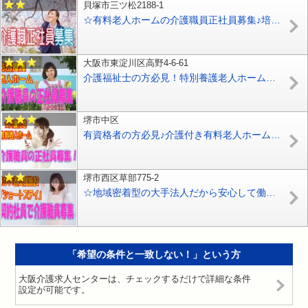
貝塚市三ツ松2188-1
☆有料老人ホームの介護職員正社員募集♪培ってきた経験・スキルをぜひここで発揮してください♪各種手当、福利厚生充実♪【貝塚市】【正社員】【ID：1548-kiz-h4-s-s】
大阪市東淀川区高野4-6-61
介護福祉士の方必見！特別養護老人ホームで介護スタッフ大募集♪ボーナス年3回あり♪【東淀川区】【正社員】【ID：1102-ohy-kf-s-s】
堺市中区
有資格者の方必見♪介護付き有料老人ホームで介護職員の募集♪初任者研修をお持ちの方なら応募OK♪【堺市中区】【正社員】【ID：1294-skn-h2-s-s】
堺市西区草部775-2
☆地域密着型の大手法人だから安心して働ける♪障害者支援施設での介護のお仕事です♪未経験者や無資格の方でもお気軽にご応募ください♪【堺市西区】【契約社員】【1410-skni-n0-k-s】
「希望の条件と一致しない！」という方
大阪介護求人センターは、チェックするだけで詳細な条件
設定が可能です。