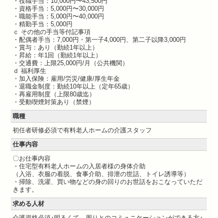
・役職手当：10,000円〜43,500円
・資格手当：5,000円〜30,000円
・職能手当：5,000円〜40,000円
・精勤手当：5,000円
ｃ その他の手当等付記事項
・配偶者手当：7,000円・第一子4,000円、第二子以降3,000円
・賞与：あり（勤続1年以上）
・昇給：年1回（勤続1年以上）
・交通費：上限25,000円/月（公共機関）
ｄ 福利厚生
・加入保険：雇用/労災/健康/厚生年金
・退職金制度：勤続10年以上（定年65歳）
・再雇用制度（上限80歳迄）
・受動喫煙対策あり（禁煙）
職種
初任者研修必須で有料老人ホームの介護スタッフ
仕事内容
〇お仕事内容
・住宅型有料老人ホームの入居者様の身体介助
（入浴、衣服の着脱、食事介助、排泄の世話、トイレ誘導等）
・掃除、洗濯、買い物などの身の回りのお世話をおこなっていただ
きます。
求める人材
介護資格必須♪明るくて、周りとのコミュニケーションができる方♪