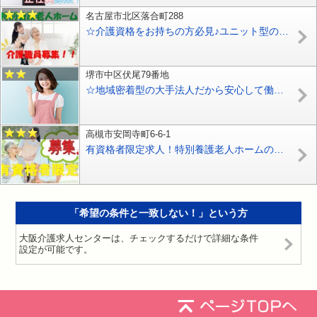
名古屋市北区落合町288
☆介護資格をお持ちの方必見♪ユニット型の特別養護老人ホームで介護士さん募集♪年2回ボーナスあり（年平均3.5ヶ月分）♪お気軽にご応募ください♪【名古屋市北区】【正社員】【ID：3703-nag-ki-h2-s-s】
堺市中区伏尾79番地
☆地域密着型の大手法人だから安心して働ける♪障害者支援施設での介護のお仕事です♪未経験者や無資格の方でもお気軽にご応募ください♪【堺市中区】【契約社員】【1409-skn-n0-k-s】
高槻市安岡寺町6-6-1
有資格者限定求人！特別養護老人ホームの正社員介護職員募集♪【高槻市】【正社員】【ID：1552-tkt-h4-s-s】
「希望の条件と一致しない！」という方
大阪介護求人センターは、チェックするだけで詳細な条件
設定が可能です。