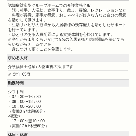
認知症対応型グループホームでの介護業務全般
・話し相手、入浴助、食事作り、散歩、掃除、レクレーションなど
・料理が得意、家事が得意、おしゃべりが好きな方など自分の得意
を活かして働けます。
・生活リハビリの観点から入居者様の残存能力を活かしたサポート
を行っています。
・ゆとりのある人員配置による支援体制を心掛けています。
※半年から１年くらいかけて9名の入居者様と信頼関係を築いても
らいながらチームケアを
身につけて頂くことを希望します。
求める人材
介護福祉士必須♪人物重視の採用です。
※ 定年 65歳
勤務時間
シフト制
・07：30〜16：30
・09：00〜18：00
・10：00〜20：00
（実働8ｈ/休憩60分）
<夜勤>
・17：00〜翌10：00
（実働17ｈ/休憩60分）
休日・休暇