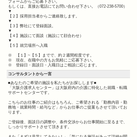
フォームからご応募下さい。
もしくは、直接お電話にてお問い合わせ下さい。（072-238-5700）
▼
【２】採用担当者からご連絡致します。
▼
【３】弊社にて登録面談。
▼
【４】施設にて面談（施設にて顔合わせ）
▼
【５】就労場所へ入職
※ 【１】~【５】までで、約２週間程度です。
※ 現在、在職中の方もお気軽にご応募下さい。
※ 登録日・面談日・入職日はご相談に応じます。
コンサルタントから一言
■あなたのご希望の施設を私たちがお探しします■
「大阪介護求人センター」は大阪府内の介護に特化した就職・転職
サポートセンターです。
こちらのお仕事のご紹介はもちろん、ご希望される「勤務内容・勤
務地・就業時間・給与など」からお仕事のご提案もさせて頂いてお
ります。
ご登録後、面談日の調整や、条件交渉からお仕事開始に至るまで、
しっかりサポートさせて頂きます。
また「まずは見学してみたい！」「気になる施設があって詳細が聞