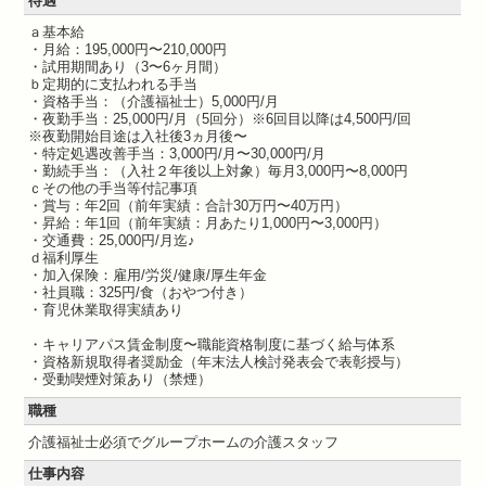
待遇
ａ基本給
・月給：195,000円〜210,000円
・試用期間あり（3〜6ヶ月間）
ｂ定期的に支払われる手当
・資格手当：（介護福祉士）5,000円/月
・夜勤手当：25,000円/月（5回分）※6回目以降は4,500円/回
※夜勤開始目途は入社後3ヵ月後〜
・特定処遇改善手当：3,000円/月〜30,000円/月
・勤続手当：（入社２年後以上対象）毎月3,000円〜8,000円
ｃその他の手当等付記事項
・賞与：年2回（前年実績：合計30万円〜40万円）
・昇給：年1回（前年実績：月あたり1,000円〜3,000円）
・交通費：25,000円/月迄♪
ｄ福利厚生
・加入保険：雇用/労災/健康/厚生年金
・社員職：325円/食（おやつ付き）
・育児休業取得実績あり
・キャリアパス賃金制度〜職能資格制度に基づく給与体系
・資格新規取得者奨励金（年末法人検討発表会で表彰授与）
・受動喫煙対策あり（禁煙）
職種
介護福祉士必須でグループホームの介護スタッフ
仕事内容