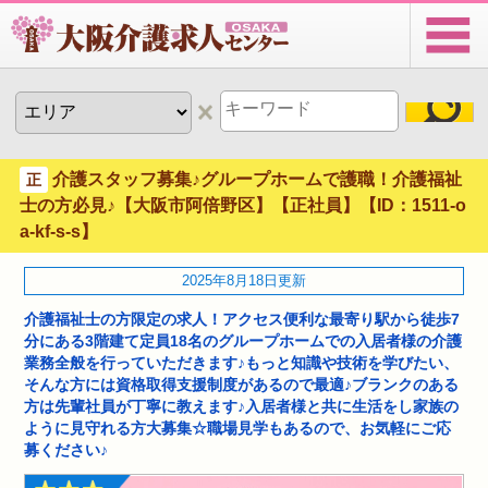
介護スタッフ募集♪グループホームで護職！介護福祉
正
士の方必見♪【大阪市阿倍野区】【正社員】【ID：1511-o
a-kf-s-s】
2025年8月18日更新
介護福祉士の方限定の求人！アクセス便利な最寄り駅から徒歩7
分にある3階建て定員18名のグループホームでの入居者様の介護
業務全般を行っていただきます♪もっと知識や技術を学びたい、
そんな方には資格取得支援制度があるので最適♪ブランクのある
方は先輩社員が丁寧に教えます♪入居者様と共に生活をし家族の
ように見守れる方大募集☆職場見学もあるので、お気軽にご応
募ください♪