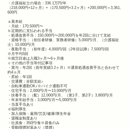
・介護福祉士の場合：336.1万円/年
（218,000円×12ヶ月）+（170,500円×3.2ヶ月）+200,000円＝3,361,
600円
ａ基本給
・月給：170,500円〜
ｂ定期的に支払われる手当
・処遇改善手当：150,000円〜200,000円を年2回に分けて支給
・資格手当：（初任者研修、実務者研修）5,000円/月、（介護福祉
士）10,000円/月
・夜勤手当：（初年度）4,000円/回（2年目以降）7,500円/回
※月平均5回
※就労目途は入職3ヶ月〜6ヶ月後
ｃその他の手当等付記事項
・賞与：年2回（前年実績3.2ヶ月）※通算処遇改善手当と合わせて
約4ヵ月
・昇給：年1回
・交通費：全額支給♪
・自転車通勤OK♪※バイク通勤不可
・住宅手当：2,000円/月〜13,000円/月
・扶養手当：（配）12,000円/月、（第1子、第2子）3,800円/月
・年末年始手当：3,000円/月〜5,000円/月
・当直手当あり
ｄ福利厚生
・加入保険：雇用/労災/健康/厚生年金
・退職金制度あり
・社員食：350円/食※昼食のみ
・受動喫煙対策あり（禁煙）