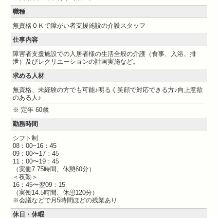
職種
無資格ＯＫで障がい者支援施設の介護スタッフ
仕事内容
障害者支援施設での入居者様の生活全般の介護（食事、入浴、排
泄）及びレクリエーションの計画実施など。
求める人材
無資格、未経験の方でも可能♪明るく笑顔で対応できる方♪向上意欲
のある人♪
※ 定年 60歳
勤務時間
シフト制
08：00~16：45
09：00〜17：45
11：00〜19：45
（実働7.75時間、休憩60分）
＜夜勤＞
16：45〜翌09：15
（実働14.5時間、休憩120分）
※会議などで月5時間ほどの残業あり
休日・休暇