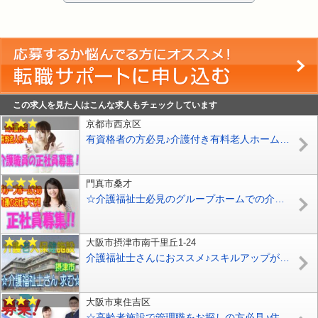
この求人を見た人はこんな求人もチェックしています
京都市西京区
有資格者の方必見♪介護付き有料老人ホームで介護職員の募集♪初任者研修をお持ちの方なら応募OK♪【京都市西京区】【正社員】【ID：1731-kyo-h2-s-s】
門真市桑才
☆介護福祉士必見のグループホームでの介護のお仕事です♪資格取得支援制度あり♪ブランクのある方もお気軽にご応募ください♪資格手当が支給されます♪【門真市】【正社員】【ID：1362-kad-kf-s-s】
大阪市摂津市南千里丘1-24
介護福祉士さんにおススメ♪スキルアップが出来る環境です♪女で活躍中の人気の介護老人保健施設で介護職員の募集♪年間休日120日♪【摂津市】【正社員】【ID：1205-setu-kf-s-s】
大阪市東住吉区
☆高齢者施設で管理職をお探しの方必見♪住宅型有料老人ホームで施設長候補の募集♪お気軽にお問合せ下さい【大阪市東住吉区】【正社員】【ID：1757-ohh2-kk-s-s】