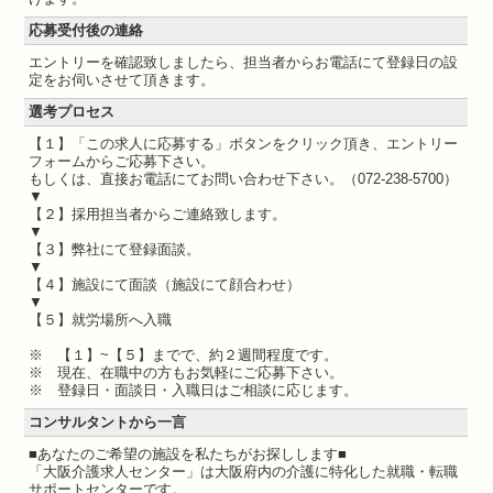
応募受付後の連絡
エントリーを確認致しましたら、担当者からお電話にて登録日の設
定をお伺いさせて頂きます。
選考プロセス
【１】「この求人に応募する」ボタンをクリック頂き、エントリー
フォームからご応募下さい。
もしくは、直接お電話にてお問い合わせ下さい。（072-238-5700）
▼
【２】採用担当者からご連絡致します。
▼
【３】弊社にて登録面談。
▼
【４】施設にて面談（施設にて顔合わせ）
▼
【５】就労場所へ入職
※ 【１】~【５】までで、約２週間程度です。
※ 現在、在職中の方もお気軽にご応募下さい。
※ 登録日・面談日・入職日はご相談に応じます。
コンサルタントから一言
■あなたのご希望の施設を私たちがお探しします■
「大阪介護求人センター」は大阪府内の介護に特化した就職・転職
サポートセンターです。