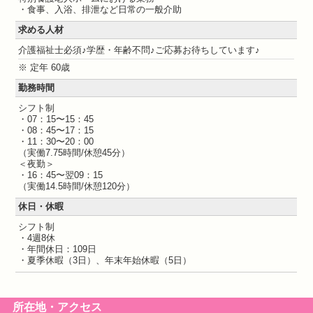
・食事、入浴、排泄など日常の一般介助
求める人材
介護福祉士必須♪学歴・年齢不問♪ご応募お待ちしています♪
※ 定年 60歳
勤務時間
シフト制
・07：15〜15：45
・08：45〜17：15
・11：30〜20：00
（実働7.75時間/休憩45分）
＜夜勤＞
・16：45〜翌09：15
（実働14.5時間/休憩120分）
休日・休暇
シフト制
・4週8休
・年間休日：109日
・夏季休暇（3日）、年末年始休暇（5日）
所在地・アクセス