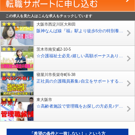
この求人を見た人はこんな求人もチェックしています
大阪市西淀川区大和田
阪神なんば線『福』駅より徒歩5分の特別養護老人ホーム♪経験者積極的採用中！経験必須！でも、無資格OK！☆介護職員大募集！【大阪市西淀川区】【紹介予定派遣】【ID：1098-ony-n1-h-syh-02】
茨木市南安威2-10-5
☆介護福祉士必見♪嬉しい高額ボーナスあり♪特別養護老人ホームでの介護職で正社員募集♪スキルアップしながら働けます♪【茨木市】【正社員】【ID：1325-ib-kf-s-s】
寝屋川市長栄寺町6-38
正社員の介護職員募集♪自立をサポートするリハビリテーションでのお仕事♪介護スタッフ大募集♪経験・資格は一切不問♪【寝屋川市】【正社員】【ID：1136-ney-n0-s-s】
東大阪市
☆高齢者施設で管理職をお探しの方必見♪デイサービスで管理者候補の募集♪お気軽にお問合せ下さい【東大阪市】【正社員】【ID：1767-ho-kk-s-s】
「希望の条件と一致しない！」という方