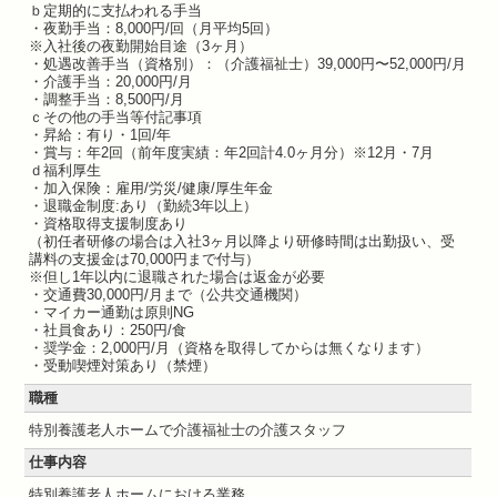
ｂ定期的に支払われる手当
・夜勤手当：8,000円/回（月平均5回）
※入社後の夜勤開始目途（3ヶ月）
・処遇改善手当（資格別）：（介護福祉士）39,000円〜52,000円/月
・介護手当：20,000円/月
・調整手当：8,500円/月
ｃその他の手当等付記事項
・昇給：有り・1回/年
・賞与：年2回（前年度実績：年2回計4.0ヶ月分）※12月・7月
ｄ福利厚生
・加入保険：雇用/労災/健康/厚生年金
・退職金制度:あり（勤続3年以上）
・資格取得支援制度あり
（初任者研修の場合は入社3ヶ月以降より研修時間は出勤扱い、受
講料の支援金は70,000円まで付与）
※但し1年以内に退職された場合は返金が必要
・交通費30,000円/月まで（公共交通機関）
・マイカー通勤は原則NG
・社員食あり：250円/食
・奨学金：2,000円/月（資格を取得してからは無くなります）
・受動喫煙対策あり（禁煙）
職種
特別養護老人ホームで介護福祉士の介護スタッフ
仕事内容
特別養護老人ホームにおける業務