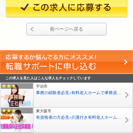
前ページへ戻る
この求人を見た人はこんな求人もチェックしています
宇治市
事務の経験者必見♪有料老人ホームで事務員の募集♪【宇治市】【正社員】【ID：1708-uji-pc-s-s】
東大阪市
有資格者の方必見♪介護付き有料老人ホームで介護職員の募集♪初任者研修をお持ちの方なら応募OK♪【東大阪市】【正社員】【ID：1706-ho-h2-s-s】