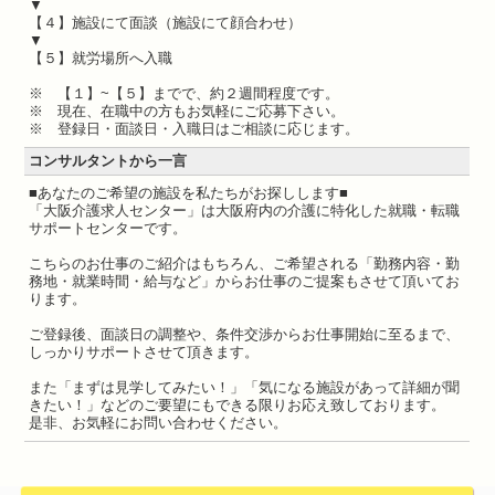
▼
【４】施設にて面談（施設にて顔合わせ）
▼
【５】就労場所へ入職
※ 【１】~【５】までで、約２週間程度です。
※ 現在、在職中の方もお気軽にご応募下さい。
※ 登録日・面談日・入職日はご相談に応じます。
コンサルタントから一言
■あなたのご希望の施設を私たちがお探しします■
「大阪介護求人センター」は大阪府内の介護に特化した就職・転職
サポートセンターです。
こちらのお仕事のご紹介はもちろん、ご希望される「勤務内容・勤
務地・就業時間・給与など」からお仕事のご提案もさせて頂いてお
ります。
ご登録後、面談日の調整や、条件交渉からお仕事開始に至るまで、
しっかりサポートさせて頂きます。
また「まずは見学してみたい！」「気になる施設があって詳細が聞
きたい！」などのご要望にもできる限りお応え致しております。
是非、お気軽にお問い合わせください。