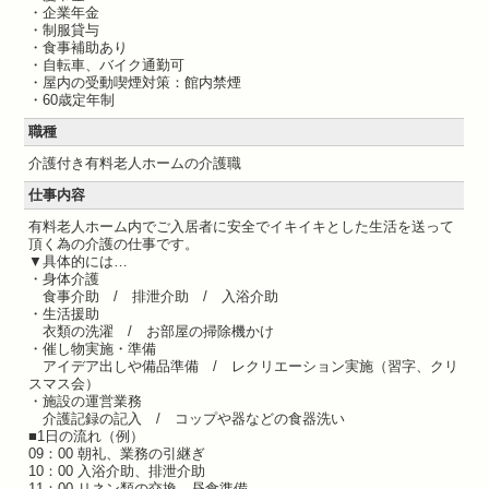
・企業年金
・制服貸与
・食事補助あり
・自転車、バイク通勤可
・屋内の受動喫煙対策：館内禁煙
・60歳定年制
職種
介護付き有料老人ホームの介護職
仕事内容
有料老人ホーム内でご入居者に安全でイキイキとした生活を送って
頂く為の介護の仕事です。
▼具体的には…
・身体介護
食事介助 / 排泄介助 / 入浴介助
・生活援助
衣類の洗濯 / お部屋の掃除機かけ
・催し物実施・準備
アイデア出しや備品準備 / レクリエーション実施（習字、クリ
スマス会）
・施設の運営業務
介護記録の記入 / コップや器などの食器洗い
■1日の流れ（例）
09：00 朝礼、業務の引継ぎ
10：00 入浴介助、排泄介助
11：00 リネン類の交換、昼食準備