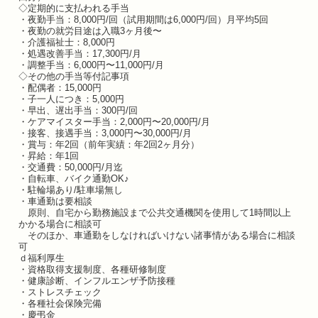
◇定期的に支払われる手当
・夜勤手当：8,000円/回（試用期間は6,000円/回）月平均5回
・夜勤の就労目途は入職3ヶ月後〜
・介護福祉士：8,000円
・処遇改善手当：17,300円/月
・調整手当：6,000円〜11,000円/月
◇その他の手当等付記事項
・配偶者：15,000円
・子一人につき：5,000円
・早出、遅出手当：300円/回
・ケアマイスター手当：2,000円〜20,000円/月
・接客、接遇手当：3,000円〜30,000円/月
・賞与：年2回（前年実績：年2回2ヶ月分）
・昇給：年1回
・交通費：50,000円/月迄
・自転車、バイク通勤OK♪
・駐輪場あり/駐車場無し
・車通勤は要相談
原則、自宅から勤務施設まで公共交通機関を使用して1時間以上
かかる場合に相談可
そのほか、車通勤をしなければいけない諸事情がある場合に相談
可
ｄ福利厚生
・資格取得支援制度、各種研修制度
・健康診断、インフルエンザ予防接種
・ストレスチェック
・各種社会保険完備
・慶弔金