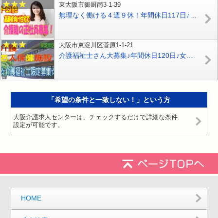
東大阪市御厨南3-1-39
無理なく働ける４週９休！年間休日117日♪サ高住での介護職員大募集！介護福祉士必見♪資格取得支援制度あり♪お気軽にご応募下さい^^【東大阪市】【正社員】【ID：1259-ho-kf-s-s】
大阪市東淀川区菅原1-1-21
介護福祉士さん大募集♪年間休日120日♪女性スタッフ多数☆医療法人が経営する介護老人保健施設♪【東淀川区】【正社員】【ID：1203-ohy-kf-s-s】
「希望の条件と一致しない！」という方
大阪介護求人センターは、チェックするだけで詳細な条件
設定が可能です。
HOME