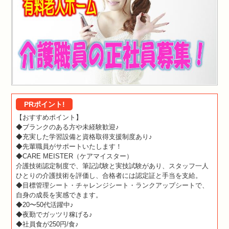
PRポイント!
【おすすめポイント】
◆ブランクのある方や未経験歓迎♪
◆充実した学習設備と資格取得支援制度あり♪
◆先輩職員がサポートいたします！
◆CARE MEISTER（ケアマイスター）
介護技術認定制度で、筆記試験と実技試験があり、スタッフ一人
ひとりの介護技術を評価し、合格者には認定証と手当を支給。
◆目標管理シート・チャレンジシート・ランクアップシートで、
自身の成長を実感できます。
◆20〜50代活躍中♪
◆夜勤でガッツリ稼げる♪
◆社員食が250円/食♪