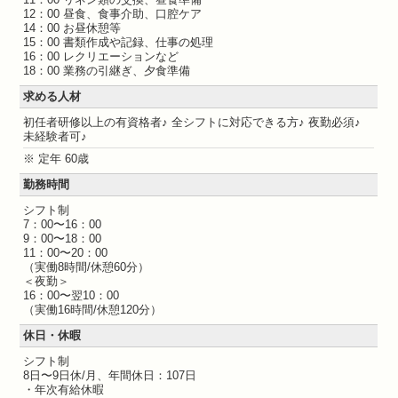
12：00 昼食、食事介助、口腔ケア
14：00 お昼休憩等
15：00 書類作成や記録、仕事の処理
16：00 レクリエーションなど
18：00 業務の引継ぎ、夕食準備
求める人材
初任者研修以上の有資格者♪ 全シフトに対応できる方♪ 夜勤必須♪
未経験者可♪
※ 定年 60歳
勤務時間
シフト制
7：00〜16：00
9：00〜18：00
11：00〜20：00
（実働8時間/休憩60分）
＜夜勤＞
16：00〜翌10：00
（実働16時間/休憩120分）
休日・休暇
シフト制
8日〜9日休/月、年間休日：107日
・年次有給休暇