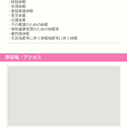
・特別休暇
・生理休暇
・産前産後休暇
・育児休業
・介護休業
・子の看護のための休暇
・母性健康管理のための休暇等
・裁判員休暇
・天災地変等に伴う休暇地変等に伴う休暇
所在地・アクセス