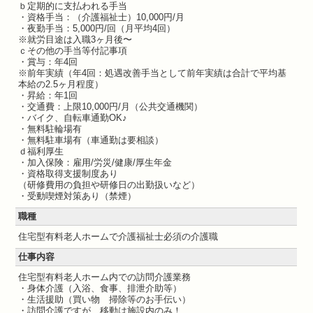
ｂ定期的に支払われる手当
・資格手当：（介護福祉士）10,000円/月
・夜勤手当：5,000円/回（月平均4回）
※就労目途は入職3ヶ月後〜
ｃその他の手当等付記事項
・賞与：年4回
※前年実績（年4回：処遇改善手当として前年実績は合計で平均基
本給の2.5ヶ月程度）
・昇給：年1回
・交通費：上限10,000円/月（公共交通機関）
・バイク、自転車通勤OK♪
・無料駐輪場有
・無料駐車場有（車通勤は要相談）
ｄ福利厚生
・加入保険：雇用/労災/健康/厚生年金
・資格取得支援制度あり
（研修費用の負担や研修日の出勤扱いなど）
・受動喫煙対策あり（禁煙）
職種
住宅型有料老人ホームで介護福祉士必須の介護職
仕事内容
住宅型有料老人ホーム内での訪問介護業務
・身体介護（入浴、食事、排泄介助等）
・生活援助（買い物 掃除等のお手伝い）
・訪問介護ですが、移動は施設内のみ！