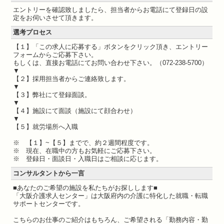
エントリーを確認致しましたら、担当者からお電話にて登録日の設
定をお伺いさせて頂きます。
選考プロセス
【１】「この求人に応募する」ボタンをクリック頂き、エントリー
フォームからご応募下さい。
もしくは、直接お電話にてお問い合わせ下さい。（072-238-5700）
▼
【２】採用担当者からご連絡致します。
▼
【３】弊社にて登録面談。
▼
【４】施設にて面談（施設にて顔合わせ）
▼
【５】就労場所へ入職
※ 【１】~【５】までで、約２週間程度です。
※ 現在、在職中の方もお気軽にご応募下さい。
※ 登録日・面談日・入職日はご相談に応じます。
コンサルタントから一言
■あなたのご希望の施設を私たちがお探しします■
「大阪介護求人センター」は大阪府内の介護に特化した就職・転職
サポートセンターです。
こちらのお仕事のご紹介はもちろん、ご希望される「勤務内容・勤