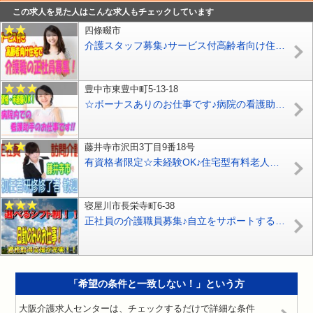
この求人を見た人はこんな求人もチェックしています
四條畷市
介護スタッフ募集♪サービス付高齢者向け住宅での介護業務です♪ブランクある方や未経験の方もお気軽にご応募ください♪【四條畷市】【正社員】【ID：1700-sjy-h2-s-s】
豊中市東豊中町5-13-18
☆ボーナスありのお仕事です♪病院の看護助手を募集中♪無資格の方や未経験の方もお気軽にご応募ください♪介護福祉士の方は更に手当を支給♪【豊中市】【正社員】【ID：1360-toy-n0-s-s】
藤井寺市沢田3丁目9番18号
有資格者限定☆未経験OK♪住宅型有料老人ホームで訪問介護のお仕事♪研修期間で安心就労♪マイカー通勤OK♪お気軽にご応募下さい^^【藤井寺市】【正社員】【ID：1192-fd-h2-s-s】
寝屋川市長栄寺町6-38
正社員の介護職員募集♪自立をサポートするリハビリテーションでのお仕事♪介護スタッフ大募集♪経験・資格は一切不問♪【寝屋川市】【正社員】【ID：1136-ney-n0-s-s】
「希望の条件と一致しない！」という方
大阪介護求人センターは、チェックするだけで詳細な条件