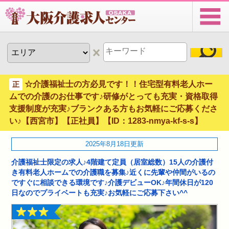
☆介護福祉士の方必見です！！住宅型有料老人ホー
正
ムでの介護のお仕事です♪研修がとっても充実・資格取得
支援制度が充実♪ブランクある方もお気軽にご応募くださ
い♪【西宮市】【正社員】【ID：1283-nmya-kf-s-s】
2025年8月18日更新
介護福祉士限定の求人♪4階建て定員（居室総数）15人の介護付
き有料老人ホームでの介護職を募集♪近くに先輩や仲間がいるの
ですぐに相談できる環境です♪介護デビューOK♪年間休日が120
日なのでプライベートも充実♪お気軽にご応募下さい^^