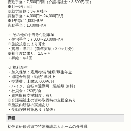
夜勤手当：7,500円/回（介護福祉士：8,500円/回）
※月平均：5回
※就労目処：3ヶ月後〜
調整手当：4,000円〜24,000円/月
※1年毎に1,000円UP
皆勤手当：10,000円/月
ｃ その他の手当等付記事項
・住宅手当：7,000〜20,000円/月
※施設規定により算出
・賞与：年2回（前年実績：3.0ヶ月分）
※初年度に限り、1.5ヶ月
・昇給：年1回
ｄ 福利厚生
・加入保険：雇用/労災/健康/厚生年金
・退職金制度：勤続1年以上
・交通費：上限30,000円/月
・バイク、自転車通勤可（駐輪場 無料）
・社員食：280円/食
・資格取得支援制度：有り
※介護福祉士の資格取得時の支援金あり
※施設内研修の実施あり
・受動喫煙対策あり（禁煙）
職種
初任者研修必須で特別養護老人ホームの介護職