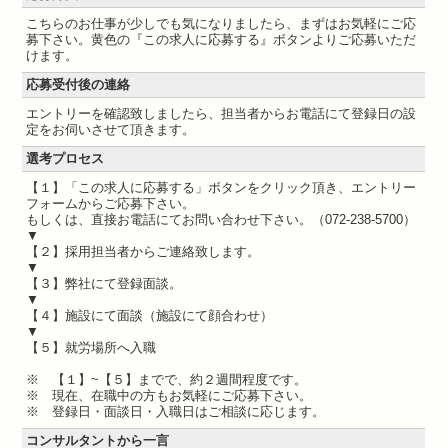
こちらのお仕事が少しでも気になりましたら、まずはお気軽にご応
募下さい。黄色の『この求人に応募する』ボタンよりご応募いただ
けます。
応募受付後の連絡
エントリーを確認致しましたら、担当者からお電話にて登録日の設
定をお伺いさせて頂きます。
選考プロセス
【１】「この求人に応募する」ボタンをクリック頂き、エントリー
フォームからご応募下さい。
もしくは、直接お電話にてお問い合わせ下さい。（072-238-5700）
▼
【２】採用担当者からご連絡致します。
▼
【３】弊社にて登録面談。
▼
【４】施設にて面談（施設にて顔合わせ）
▼
【５】就労場所へ入職
※ 【１】~【５】までで、約２週間程度です。
※ 現在、在職中の方もお気軽にご応募下さい。
※ 登録日・面談日・入職日はご相談に応じます。
コンサルタントから一言