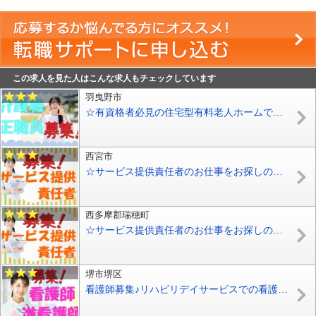
この求人を見た人はこんな求人もチェックしています
羽曳野市
☆有資格者必見の住宅型有料老人ホームで介護職員の募集♪有資格者優遇♪資格支援あり♪マイカー通勤OK♪お気軽にお問合せ下さい【羽曳野市】【正社員】【ID：1754-hb-h2-s-s】
西宮市
☆サービス提供責任者のお仕事をお探しの方必見♪サービス付き高齢者向け住宅でサービス提供責任者の募集♪お気軽にお問合せ下さい【西宮市】【正社員】【ID：1764-nishi-sks-s-s】
西多摩郡瑞穂町
☆サービス提供責任者のお仕事をお探しの方必見♪住宅型有料老人ホームでサービス提供責任者の募集♪お気軽にお問合せ下さい【西多摩郡】【正社員】【ID：1773-kt-ntg-sks-s-s】
堺市堺区
看護師募集♪リハビリデイサービスでの看護業務♪研修期間は2ヶ月♪お気軽にご応募下さい^^【堺市堺区】【パート社員】【ID：1181-sks-kg-p-s】