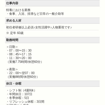
仕事内容
特養における業務
・食事、入浴、排泄など日常の一般介助等
求める人材
初任者研修以上必須♪女性活躍中♪人物重視です♪
※ 定年 60歳
勤務時間
＜日勤＞
・07：00〜15：30
・08：45〜17：15
・11：30〜20：00
（実働7.75時間/休憩60分）
＜夜勤＞
・22：00〜翌07：00
（実働8時間/休憩60分）
休日・休暇
・シフト制（4週8休）
・年間休日：107日
・冬季休暇：5日
・リフレッシュ休暇：3日間