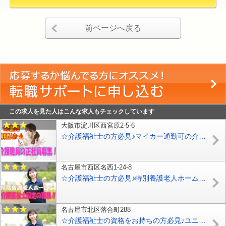
前ページへ戻る
この求人を見た人はこんな求人もチェックしています
大阪市淀川区西宮原2-5-6
☆介護福祉士の方必見♪マイカー通勤可の介護付き有料老人ホームのお仕事です♪月給25万円以上可能!!ブランクのある方もお気軽にご応募ください♪【淀川区】【正社員】【ID：1345-oyd-kf-s-s】
名古屋市西区名西1-24-8
☆介護福祉士の方必見♪特別養護老人ホームでの介護職員募集♪ボーナス年平均4ヶ月あり♪お気軽にご応募ください♪【名古屋市西区】【正社員】【ID：3705-nag-ni-kf-s-s】
名古屋市北区落合町288
☆介護福祉士の資格をお持ちの方必見♪ユニット型の特別養護老人ホームでの介護職員募集♪年2回ボーナスあり（年平均3.5ヶ月分）♪お気軽にご応募ください♪【名古屋市北区】【正社員】【ID：3703-nag-ki-kf-s-s】