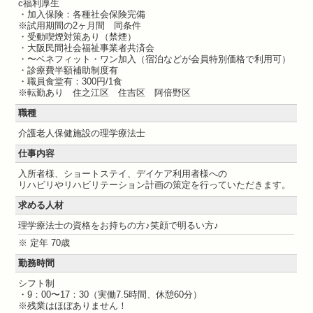
c福利厚生
・加入保険：各種社会保険完備
※試用期間の2ヶ月間 同条件
・受動喫煙対策あり（禁煙）
・大阪民間社会福祉事業者共済会
・〜ベネフィット・ワン加入（宿泊などが会員特別価格で利用可）
・診療費半額補助制度有
・職員食堂有：300円/1食
※転勤あり 住之江区 住吉区 阿倍野区
職種
介護老人保健施設の理学療法士
仕事内容
入所者様、ショートステイ、デイケア利用者様への
リハビリやリハビリテーション計画の策定を行っていただきます。
求める人材
理学療法士の資格をお持ちの方♪笑顔で明るい方♪
※ 定年 70歳
勤務時間
シフト制
・9：00〜17：30（実働7.5時間、休憩60分）
※残業はほぼありません！