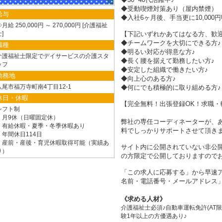
◆受動喫煙対策あり（屋内禁煙）
給与
◆入社6ヶ月後、手当更に10,000円
月給 250,000円 ～ 270,000円
介護福祉
士
【下記いずれかあてはなる方、歓迎
◆チームワークを大切にできる方♪
職種
◆明るい対応が得意な方♪
介護福祉士限定でデイサービスの介護スタ
◆長く腰を据えて勤務したい方♪
ッフ
◆安定した組織で働きたい方♪
勤務地
◆向上心のある方♪
八尾市福万寺町南4丁目12-1
◆何にでも積極的に取り組める方♪
休日・休暇
【完全無料！出張登録OK！求職・
シフト制
・月9休（日曜固定休）
弊社の専任コーディネーターが、
・有給休暇・夏季・冬季休暇あり
料でしっかりサポートさせて頂き
・年間休日114日
・産前・産後・育児休暇取得可能（実績あ
サイト内に公開されていない非公
り）
の方限定で公開しておりますので
「この求人に応募する」から早速ア
名前・電話番号・メールアドレス」
求める人材
介護福祉士必須♪自動車運転免許(AT
験1年以上の方優遇あり♪