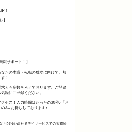
UP！
♪】
転職サポート！】
あなたの求職・転職の成功に向けて、無
ます！
開求人も多数そろえております。ご登録
お気軽にご登録ください。
クセス！入力時間はたったの30秒♪「お
のみ♪お待ちしております♪
限定可)必須♪高齢者デイサービスでの実務経