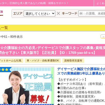
ンター」圧倒的な求人数であなたの転職・就職をサポート！
よくあ
人一覧
←
件中
61～80
件表示
☆介護福祉士の方必見♪デイサービスで介護スタッフの募集♪資格支
合せ下さい【東大阪市】【正社員】【ID：1769-yao-kf-s-s】
アットホームな社風
車・バイク・自転車通勤OK
資格取得支援有
デイサービス施設で介護福祉士
スでの実務経験1年以上優遇あり
【おすすめポイント】
◆ボーナス年2回あり（前年実績）
◆日勤のみのお仕事♪
◆介護福祉士の資格を有効活用♪
◆研修体制、資格支援充実♪
◆車、バイク、自転車での通勤OK
◆30~40代活躍中♪