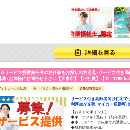
☆サービス提供責任者のお仕事をお探しの方必見♪サービス付き高
募集♪お気軽にお問合せ下さい【大東市】【正社員】【ID：1762-kat-sk
アットホームな社風
車・バイク・自転車通勤OK
資格取得支援有
サービス付き高齢者向け住宅で
利厚生が充実♪マイカー通勤可♪
【おすすめポイント】
◆ボーナス年2回あり（前年実績）
◆車、バイク、自転車での通勤OK
◆無料駐車場完備♪