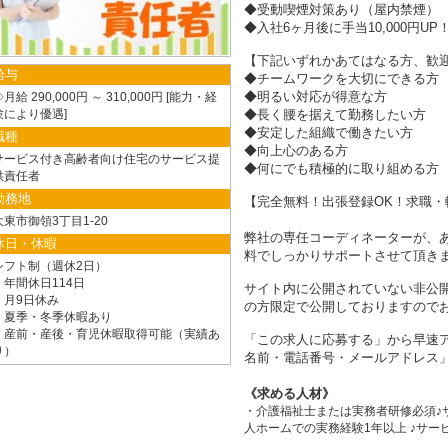
◆受動喫煙対策あり（屋内禁煙）
◆入社6ヶ月後に手当10,000円U
【下記いずれかあてはなる方、歓迎
給与
◆チームワークを大切にできる方
◆明るい対応が得意な方
月給 290,000円 ～ 310,000円
能力・経
験により優遇
◆長く腰を据えて勤務したい方
◆安定した組織で働きたい方
職種
◆向上心のある方
サービス付き高齢者向け住宅のサービス提
◆何にでも積極的に取り組める方
供責任者
勤務地
【完全無料！出張登録OK！求職・
大東市御領3丁目1-20
弊社の専任コーディネーターが、
休日・休暇
料でしっかりサポートさせて頂き
シフト制（週休2日）
・年間休日114日
サイト内に公開されていない非公
・月9日休み
の方限定で公開しておりますので
・夏季・冬季休暇あり
・産前・産後・育児休暇取得可能（実績あ
「この求人に応募する」から早速ア
り）
名前・電話番号・メールアドレス」
求める人材
・介護福祉士または実務者研修必須♪
人ホームでの実務経験1年以上 ♪サー