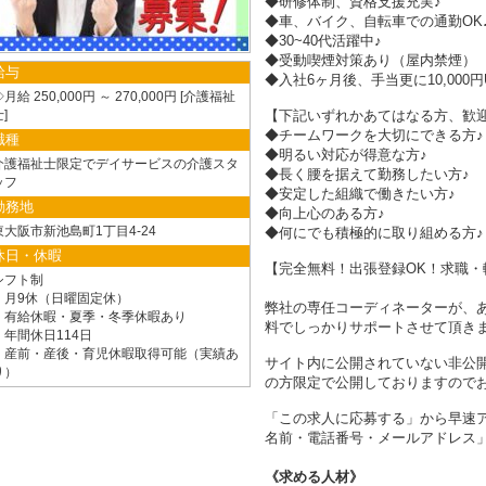
◆研修体制、資格支援充実♪
◆車、バイク、自転車での通勤OK
◆30~40代活躍中♪
◆受動喫煙対策あり（屋内禁煙）
給与
◆入社6ヶ月後、手当更に10,000円
月給 250,000円 ～ 270,000円
介護福祉
士
【下記いずれかあてはなる方、歓迎
◆チームワークを大切にできる方♪
職種
◆明るい対応が得意な方♪
介護福祉士限定でデイサービスの介護スタ
◆長く腰を据えて勤務したい方♪
ッフ
◆安定した組織で働きたい方♪
勤務地
◆向上心のある方♪
東大阪市新池島町1丁目4-24
◆何にでも積極的に取り組める方♪
休日・休暇
【完全無料！出張登録OK！求職・
シフト制
・月9休（日曜固定休）
弊社の専任コーディネーターが、
・有給休暇・夏季・冬季休暇あり
料でしっかりサポートさせて頂き
・年間休日114日
・産前・産後・育児休暇取得可能（実績あ
サイト内に公開されていない非公
り）
の方限定で公開しておりますので
「この求人に応募する」から早速ア
名前・電話番号・メールアドレス」
求める人材