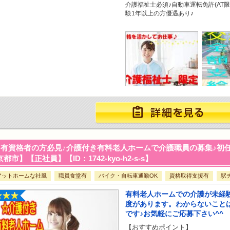
介護福祉士必須♪自動車運転免許(AT
験1年以上の方優遇あり♪
有資格者の方必見♪介護付き有料老人ホームで介護職員の募集♪初任
都市】【正社員】【ID：1742-kyo-h2-s-s】
アットホームな社風
職員食堂有
バイク・自転車通勤OK
資格取得支援有
駅
有料老人ホームでの介護が未経
度があります。わからないこと
です♪お気軽にご応募下さい^^
【おすすめポイント】