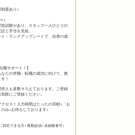
制度あり♪
！
ター）
実技試験があり、スタッフ一人ひとりの
定証と手当を支給。
ート・ランクアップシートで、自身の成
転職サポート！】
あなたの求職・転職の成功に向けて、無
ます！
開求人も多数そろえております。ご登録
お気軽にご登録ください。
クセス！入力時間はたったの30秒♪「お
のみ♪お待ちしております♪
対応できる方♪ 夜勤必須♪ 未経験者可♪