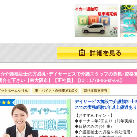
☆介護福祉士の方必見♪デイサービスで介護スタッフの募集♪資格支
問合せ下さい【東大阪市】【正社員】【ID：1770-ho-kf-s-s】
アットホームな社風
車・バイク・自転車通勤OK
資格取得支援有
デイサービス施設で介護福祉士
スでの実務経験1年以上優遇あり
【おすすめポイント】
◆ボーナス年2回あり（前年実績）
◆日勤のみのお仕事♪
◆介護福祉士の資格を有効活用♪