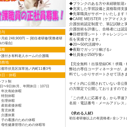
◆ブランクのある方や未経験歓迎♪
◆充実した学習設備と資格取得支援
◆先輩職員がサポートいたします
◆CARE MEISTER（ケアマイス
介護技術認定制度で、筆記試験と
介護技術を評価し、合格者には認
給与
◆目標管理シート・チャレンジシ
月給 248,900円 ～
初任者研修/実務者研
長を実感できます。
修の場合
◆20〜50代活躍中♪
職種
◆夜勤でガッツリ稼げる♪
◆社員食が250円/食♪
介護付き有料老人ホームの介護職
勤務地
【完全無料！出張登録OK！求職・
京都市伏見区深草池ノ内町11番3号
弊社の専任コーディネーターが、
料でしっかりサポートさせて頂き
休日・休暇
シフト制
サイト内に公開されていない非公
8日〜9日休/月、年間休日：107日
の方限定で公開しておりますので
・年次有給休暇
・特別休暇
「この求人に応募する」から早速ア
・生理休暇
名前・電話番号・メールアドレス」
・産前産後休暇
・育児休業
求める人材
・介護休業
初任者研修以上の有資格者♪ 全シフトに
・子の看護のための休暇
・母性健康管理のための休暇等