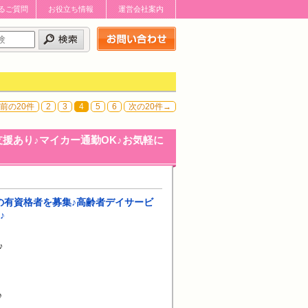
るご質問
お役立ち情報
運営会社案内
お問い合わせはこちら
前の20件
2
3
4
5
6
次の20件→
援あり♪マイカー通勤OK♪お気軽に
の有資格者を募集♪高齢者デイサービ
♪
♪
♪