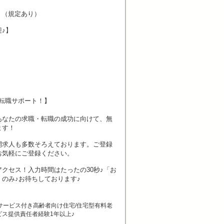
P！（規定あり）
♪】
転職サポート！】
あなたの求職・転職の成功に向けて、無
ます！
開求人も多数そろえております。ご登録
お気軽にご登録ください。
クセス！入力時間はたったの30秒♪「お
のみ♪お待ちしております♪
サービス付き高齢者向け住宅/住宅型有料老
ビス提供責任者経験1年以上♪